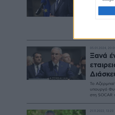
τη Διάσ
Θα συν
Ο Έλληνας π
29ης διάσκε
κλιματική α
05.01.2024, 20:0
Ξανά έ
εταιρει
Διάσκε
Το Αζερμπαϊ
υπουργό Φυ
στη SOCAR γ
21.11.2022, 13:23