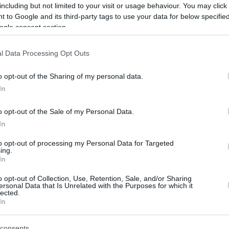
including but not limited to your visit or usage behaviour. You may click 
 που εισηγήθηκε στην ολομέλεια του Ευρωπαϊκού
 to Google and its third-party tags to use your data for below specifi
υ η οποία αποτέλεσε την επίσημη θέση στη
ogle consent section.
 του ΟΗΕ για τους Παγκόσμιους Στόχους
ς στη Νέα Υόρκη
l Data Processing Opt Outs
23
o opt-out of the Sharing of my personal data.
άκης στο Bloomberg: Η
In
αμερικανική συνεργασία είναι
o opt-out of the Sale of my Personal Data.
ς σταθερότητας στη Μεσόγειο
In
to opt-out of processing my Personal Data for Targeted
στε στενά με τις ΗΠΑ και περιμένω αυτή η
ing.
α συνειχστεί - Είμαι πολύ αισιόδοξος για την
In
κονομία και βραχυπρόθεσμα και μακροπρόθεσμα
o opt-out of Collection, Use, Retention, Sale, and/or Sharing
ersonal Data that Is Unrelated with the Purposes for which it
lected.
2
In
ακού αύριο ο Μητσοτάκης για
consents