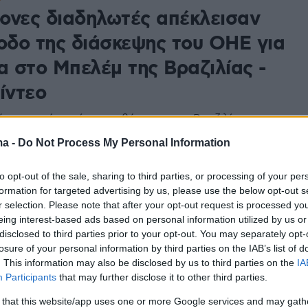
ονες διαδηλωτές απέκλεισαν
σοδο της διάσκεψης του ΟΗΕ για
α στο Μπελέμ της Βραζιλίας -
ίντεο
ές απαιτούν από την κυβέρνηση της Βραζιλίας να
όλα τα κυβερνητικά προγράμματα στον Αμαζόνιο,
ma -
Do Not Process My Personal Information
μένης της εξόρυξης μετάλλων, της υλοτομίας και της
τρελαίου
to opt-out of the sale, sharing to third parties, or processing of your per
formation for targeted advertising by us, please use the below opt-out s
r selection. Please note that after your opt-out request is processed y
12
eing interest-based ads based on personal information utilized by us or
ιμότητα δεν είναι ασύμβατη με
disclosed to third parties prior to your opt-out. You may separately opt-
αγωνιστικότητα, είναι
losure of your personal information by third parties on the IAB’s list of
. This information may also be disclosed by us to third parties on the
IA
θεση, είπε ο Φαραντούρης
Participants
that may further disclose it to other third parties.
 that this website/app uses one or more Google services and may gath
Ευρωβουλευτής παρουσίασε τους βασικούς άξονες