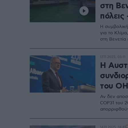
στη Βεν
πόλεις 
Η συμβολική
για το Κλίμα
στη Βενετία
17.11.2025, 05:11
Η Αυστ
συνδιο
του ΟΗΕ
Αν δεν αποσ
COP31 του 2
απορριφθούν
14.11.2025, 14:41