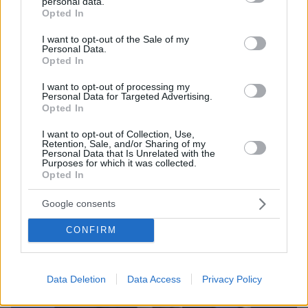
personal data.
grant or deny consent to Google and its third-party tags to
12
11.09.2017, 06:09
Opted In
use your data for below specified purposes in below Google
Κουρασμένος απολογητής, με γενικολογίες για το
consent section.
μέλλον ο Τσίπρας στη συνέντευξη της ΔΕΘ
I want to opt-out of the Sale of my
Personal Data.
Νέο άνοιγμα σε επενδυτές και επιχειρηματίες, αλλά
Opted In
και διάθεση να μην προκαλέσει τους δανειστές -
Aγωνία για τον ρόλο του ΔΝΤ και την τρίτη
I want to opt-out of processing my
Personal Data for Targeted Advertising.
αξιολόγηση - Παρεμβάσεις στα εσωτερικά της ΝΔ και
Opted In
της κεντροαριστεράς, χωρίς να αποκλείσει
ανασχηματισμό ή και δημοψήφισμα για συνταγματική
I want to opt-out of Collection, Use,
Retention, Sale, and/or Sharing of my
αναθεώρηση
Personal Data that Is Unrelated with the
Purposes for which it was collected.
Opted In
Google consents
CONFIRM
Data Deletion
Data Access
Privacy Policy