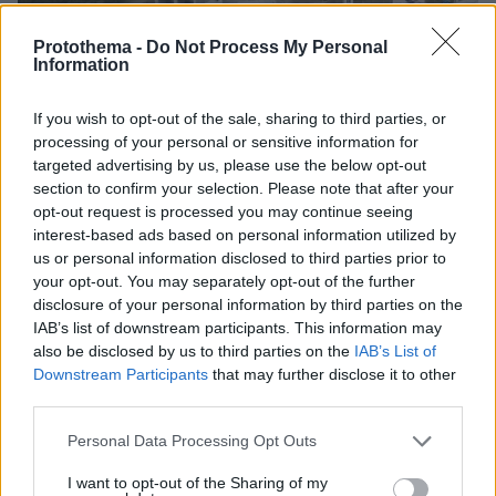
Protothema -
Do Not Process My Personal
Information
If you wish to opt-out of the sale, sharing to third parties, or
processing of your personal or sensitive information for
targeted advertising by us, please use the below opt-out
section to confirm your selection. Please note that after your
opt-out request is processed you may continue seeing
interest-based ads based on personal information utilized by
us or personal information disclosed to third parties prior to
your opt-out. You may separately opt-out of the further
disclosure of your personal information by third parties on the
IAB’s list of downstream participants. This information may
also be disclosed by us to third parties on the
IAB’s List of
13.11.2023, 13:55
Downstream Participants
that may further disclose it to other
Σε λειτουργία το νέο μικρό υδροηλεκτρικό της ΔΕΗ
third parties.
Ανανεώσιμες στην Ημαθία
Please note that this website/app uses one or more Google
Personal Data Processing Opt Outs
Με ισχύ 4,84 MW, το έργο αξιοποιεί την αρδευτική
services and may gather and store information including but
διώρυγα του ποταμού Αλιάκμονα, για παραγωγή
not limited to your visit or usage behaviour. You may click to
I want to opt-out of the Sharing of my
ενέργειας - Στα 88 ΜW η εγκατεστημένη ισχύς των