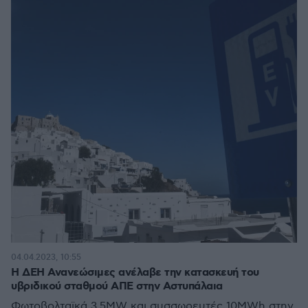
04.04.2023, 10:55
Η ΔΕΗ Ανανεώσιμες ανέλαβε την κατασκευή του
υβριδικού σταθμού ΑΠΕ στην Αστυπάλαια
Φωτοβολταϊκά 3,5ΜW και συσσωρευτές 10MWh στην