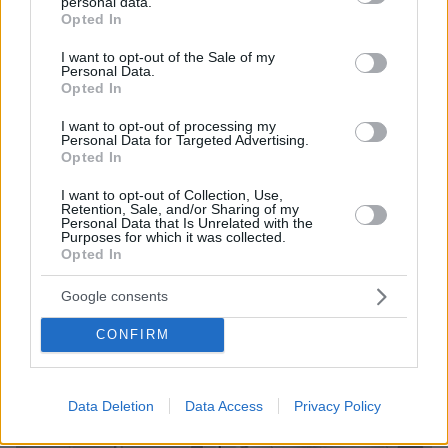
personal data.
grant or deny consent to Google and its third-party tags to
Opted In
20 μικρών υδροηλεκτρικών της ΔΕΗ Ανανεώσιμες
use your data for below specified purposes in below Google
consent section.
I want to opt-out of the Sale of my
Personal Data.
Opted In
I want to opt-out of processing my
Personal Data for Targeted Advertising.
Opted In
I want to opt-out of Collection, Use,
Retention, Sale, and/or Sharing of my
Personal Data that Is Unrelated with the
Purposes for which it was collected.
Opted In
Google consents
CONFIRM
Data Deletion
Data Access
Privacy Policy