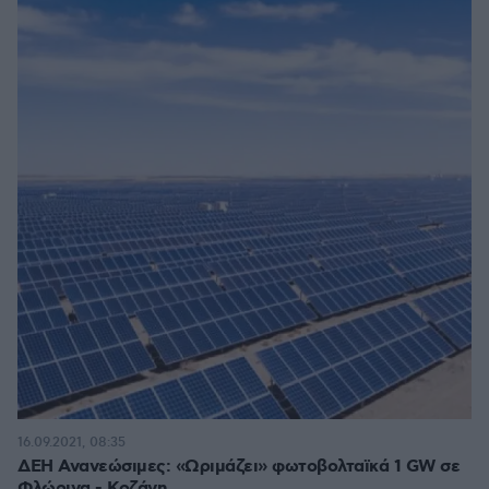
16.09.2021, 08:35
ΔΕΗ Ανανεώσιμες: «Ωριμάζει» φωτοβολταϊκά 1 GW σε
Φλώρινα - Κοζάνη