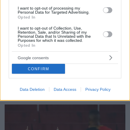
I want to opt-out of processing my
Personal Data for Targeted Advertising.
Opted In
I want to opt-out of Collection, Use,
Retention, Sale, and/or Sharing of my
Personal Data that Is Unrelated with the
Purposes for which it was collected.
Opted In
10
21.08.2025, 08:36
Google consents
Πεδίο μάχης γήπεδο στην Αργεντινή: Άγριες
συγκρούσεις οπαδών και 3 νεκροί σε ματς του Copa
CONFIRM
Sudamericana - Δείτε βίντεο
Εικόνες ντροπής εκτυλίχθηκαν στην αναμέτρηση
ανάμεσα σε Ιντεπεντιέντε και Ουνιβερσιδάδ ντε Τσίλε
Data Deletion
Data Access
Privacy Policy