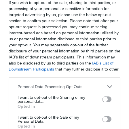
If you wish to opt-out of the sale, sharing to third parties, or
Βίντεο: Αδιανόητες σκηνές στις εξέδρες γηπέδου στην
processing of your personal or sensitive information for
Αργεντινή - Έγδυναν Χιλιανούς οπαδούς και τους
targeted advertising by us, please use the below opt-out
χτυπούσαν
section to confirm your selection. Please note that after your
Πολύ σκληρές εικόνες με τους χούλιγκαν της
opt-out request is processed you may continue seeing
Ιντεπεντιέντα να μπουκάρουν στην εξέδρα των
interest-based ads based on personal information utilized by
φιλοξενούμενων και να βασανίζουν όποιον βρίσκουν
us or personal information disclosed to third parties prior to
μπροστά τους
your opt-out. You may separately opt-out of the further
disclosure of your personal information by third parties on the
IAB’s list of downstream participants. This information may
also be disclosed by us to third parties on the
IAB’s List of
Downstream Participants
that may further disclose it to other
third parties.
Please note that this website/app uses one or more Google
Personal Data Processing Opt Outs
services and may gather and store information including but
not limited to your visit or usage behaviour. You may click to
I want to opt-out of the Sharing of my
personal data.
grant or deny consent to Google and its third-party tags to
Opted In
use your data for below specified purposes in below Google
consent section.
I want to opt-out of the Sale of my
Personal Data.
Opted In