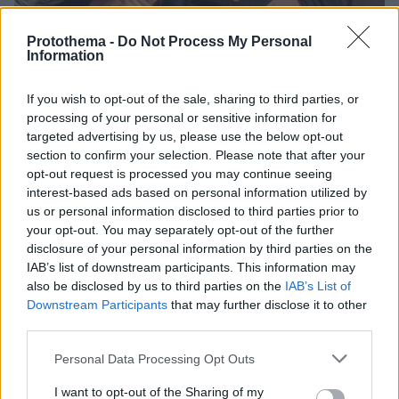
Protothema -
Do Not Process My Personal
Information
If you wish to opt-out of the sale, sharing to third parties, or
14.04.2023, 08:18
processing of your personal or sensitive information for
Η Μπόνι Τάιλερ έφαγε «κράξιμο» για το playback του
targeted advertising by us, please use the below opt-out
«Total Eclipse of the Heart» - Δεν θυμόταν τα λόγια
section to confirm your selection. Please note that after your
Η διάσημη τραγουδίστρια δήλωσε πριν ανέβει στη
opt-out request is processed you may continue seeing
σκηνή πως δεν βαριέται ποτέ να το τραγουδάει, οι
interest-based ads based on personal information utilized by
φαν της όμως ήταν αρκετά παρατηρητικοί
us or personal information disclosed to third parties prior to
your opt-out. You may separately opt-out of the further
disclosure of your personal information by third parties on the
IAB’s list of downstream participants. This information may
also be disclosed by us to third parties on the
IAB’s List of
Downstream Participants
that may further disclose it to other
third parties.
Please note that this website/app uses one or more Google
Personal Data Processing Opt Outs
services and may gather and store information including but
not limited to your visit or usage behaviour. You may click to
I want to opt-out of the Sharing of my