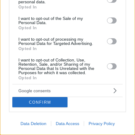
personal data.
grant or deny consent to Google and its third-party tags to
Opted In
use your data for below specified purposes in below Google
consent section.
I want to opt-out of the Sale of my
Personal Data.
Opted In
I want to opt-out of processing my
Personal Data for Targeted Advertising.
Opted In
I want to opt-out of Collection, Use,
Retention, Sale, and/or Sharing of my
Personal Data that Is Unrelated with the
Purposes for which it was collected.
Opted In
23
24.05.2022, 18:58
Google consents
Alice Cooper, Bonnie Tyler και Σάκης Ρουβάς
τραγουδούν στο Ηρώδειο για την επιστροφή των
CONFIRM
Γλυπτών του Παρθενώνα
Πρόκειται για μια πρωτοβουλία του Αμερικανού
συνθέτη μεγάλων επιτυχιών και φιλέλληνα Desmond
Data Deletion
Data Access
Privacy Policy
Child