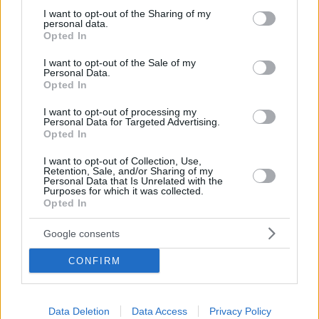
καταναλώνει… 150 αυγά τον μήνα
not limited to your visit or usage behaviour. You may click to
I want to opt-out of the Sharing of my
personal data.
grant or deny consent to Google and its third-party tags to
Η 53χρονη bodybuilder από το Λονδίνο που κάνει
Opted In
use your data for below specified purposes in below Google
τρεις ώρες τη μέρα γυμναστική και δέχεται
consent section.
κύμα προτάσεων από νεότερους άνδρες στα social
I want to opt-out of the Sale of my
Personal Data.
media για ραντεβού - «Με φλερτάρουν συνέχεια»,
Opted In
δήλωσε
I want to opt-out of processing my
Personal Data for Targeted Advertising.
Opted In
I want to opt-out of Collection, Use,
Retention, Sale, and/or Sharing of my
Personal Data that Is Unrelated with the
Purposes for which it was collected.
Opted In
Google consents
CONFIRM
Data Deletion
Data Access
Privacy Policy