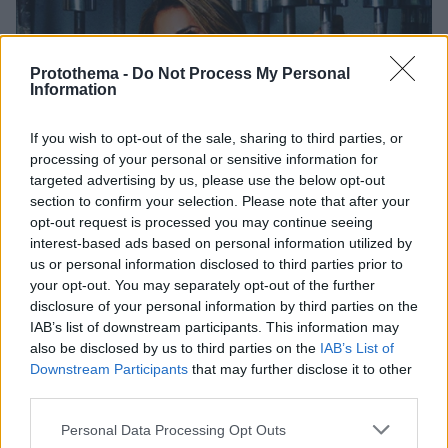
Protothema -
Do Not Process My Personal
Information
If you wish to opt-out of the sale, sharing to third parties, or
processing of your personal or sensitive information for
targeted advertising by us, please use the below opt-out
section to confirm your selection. Please note that after your
opt-out request is processed you may continue seeing
interest-based ads based on personal information utilized by
us or personal information disclosed to third parties prior to
your opt-out. You may separately opt-out of the further
disclosure of your personal information by third parties on the
IAB’s list of downstream participants. This information may
also be disclosed by us to third parties on the
IAB’s List of
Downstream Participants
that may further disclose it to other
third parties.
39
15.07.2022, 07:33
Please note that this website/app uses one or more Google
Personal Data Processing Opt Outs
Andrea Sunshine - Η σέξι γιαγιά του Instagram που
services and may gather and store information including but