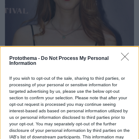
Protothema -
Do Not Process My Personal
Information
7
11.11.2023, 09:18
If you wish to opt-out of the sale, sharing to third parties, or
Βίκυ Παπαδοπούλου: Δεν με συγχωρώ εύκολα, ακόμα
processing of your personal or sensitive information for
και να με συγχωρέσει ο άλλος
targeted advertising by us, please use the below opt-out
section to confirm your selection. Please note that after your
«Είμαι ενοχική, αν ξεφύγω μετά θα το κουβαλάω για
opt-out request is processed you may continue seeing
μεγάλο χρονικό διάστημα» ανέφερε η ηθοποιός
interest-based ads based on personal information utilized by
us or personal information disclosed to third parties prior to
your opt-out. You may separately opt-out of the further
disclosure of your personal information by third parties on the
IAB’s list of downstream participants. This information may