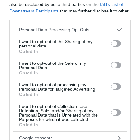
also be disclosed by us to third parties on the
IAB’s List of
Downstream Participants
that may further disclose it to other
third parties.
Please note that this website/app uses one or more Google
Personal Data Processing Opt Outs
services and may gather and store information including but
not limited to your visit or usage behaviour. You may click to
I want to opt-out of the Sharing of my
personal data.
grant or deny consent to Google and its third-party tags to
Opted In
use your data for below specified purposes in below Google
consent section.
I want to opt-out of the Sale of my
Personal Data.
Opted In
I want to opt-out of processing my
Personal Data for Targeted Advertising.
Opted In
I want to opt-out of Collection, Use,
Retention, Sale, and/or Sharing of my
Personal Data that Is Unrelated with the
1
01.04.2023, 20:25
Purposes for which it was collected.
Opted In
Βίκυ Παπαδοπούλου: «Στα δύσκολα γίνομαι η χαρά της
ζωής»
Google consents