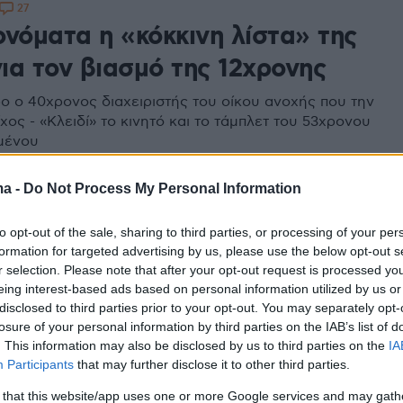
27
ονόματα η «κόκκινη λίστα» της
ια τον βιασμό της 12χρονης
ρο ο 40χρονος διαχειριστής του οίκου ανοχής που την
χος - «Κλειδί» το κινητό και το τάμπλετ του 53χρονου
μένου
ma -
Do Not Process My Personal Information
11
ομία έχει εντοπίσει 12 βιαστές
to opt-out of the sale, sharing to third parties, or processing of your per
χρονης
formation for targeted advertising by us, please use the below opt-out s
r selection. Please note that after your opt-out request is processed y
eing interest-based ads based on personal information utilized by us or
α βιαστές και συνεργούς - Οι δράστες είναι
disclosed to third parties prior to your opt-out. You may separately opt-
χες, υπεράνω υποψίας - Με «πακιστανικά κινητά» οι
losure of your personal information by third parties on the IAB’s list of
Ηλία Μίχου - Ποιος ήταν ο ρόλος του «Μιχάλη»
. This information may also be disclosed by us to third parties on the
IA
Participants
that may further disclose it to other third parties.
85
 that this website/app uses one or more Google services and may gath