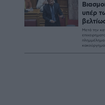
Βιασμο
υπέρ τ
βελτίω
Μετά την κα
επιχειρηματο
πλημμέλημα 
κακούργημα»