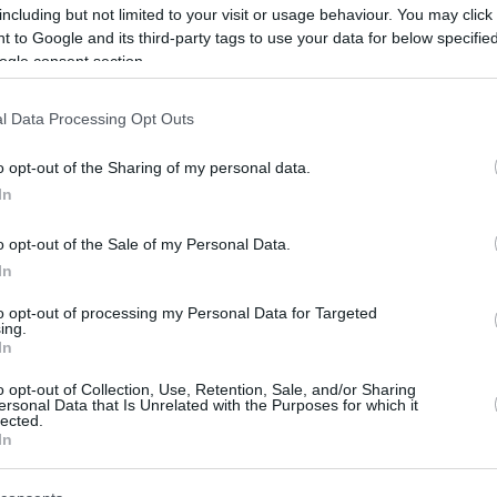
ονη από τον Κολωνό
including but not limited to your visit or usage behaviour. You may click 
 to Google and its third-party tags to use your data for below specifi
ρισε 10 βιαστές από
ogle consent section.
αφίες ταυτότητας
l Data Processing Opt Outs
τύπωση στην αστυνομία πώς το καινούργιο πανάκριβο
παιδιού και διάφορες άλλες παράμετροι δεν είχαν
o opt-out of the Sharing of my personal data.
υποψία της οικογένειας της 12χρονης
In
o opt-out of the Sale of my Personal Data.
11
0
In
ευνουχισμό για τους βιαστές
to opt-out of processing my Personal Data for Targeted
ων εξετάζει το Περού
ing.
In
 προέδρου Καστίγιο μετά τον βιασμό ενός 3χρονου
o opt-out of Collection, Use, Retention, Sale, and/or Sharing
ου σόκαρε τη χώρα
ersonal Data that Is Unrelated with the Purposes for which it
lected.
In
ίζει ο γιος των «τεράτων της