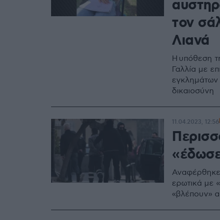
αυστηρ
τον σάλ
Λιανά
Η υπόθεση τ
Γαλλία με ε
εγκλημάτων 
δικαιοσύνη
11.04.2023, 12:56
Περισσ
«έδωσε
Αναφέρθηκε 
ερωτικά με 
«βλέπουν» α