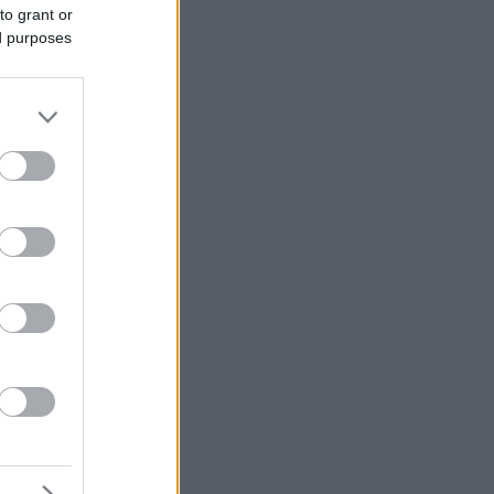
to grant or
ed purposes