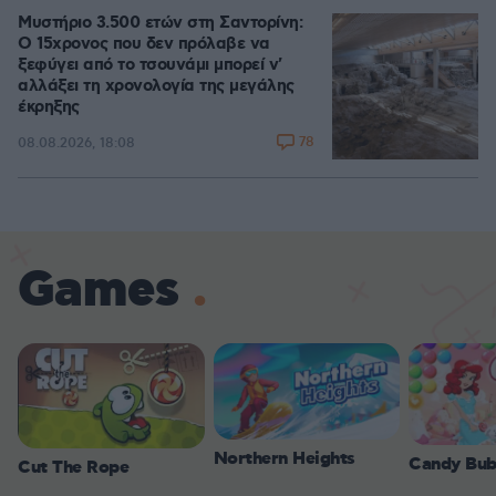
Μυστήριο 3.500 ετών στη Σαντορίνη:
Ο 15χρονος που δεν πρόλαβε να
ξεφύγει από το τσουνάμι μπορεί ν'
αλλάξει τη χρονολογία της μεγάλης
έκρηξης
78
08.08.2026, 18:08
Games
Northern Heights
Candy Bub
Cut The Rope