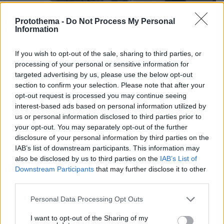
Protothema -
Do Not Process My Personal
Information
If you wish to opt-out of the sale, sharing to third parties, or
processing of your personal or sensitive information for
targeted advertising by us, please use the below opt-out
section to confirm your selection. Please note that after your
opt-out request is processed you may continue seeing
interest-based ads based on personal information utilized by
us or personal information disclosed to third parties prior to
your opt-out. You may separately opt-out of the further
disclosure of your personal information by third parties on the
04.08.2026, 11:20
IAB’s list of downstream participants. This information may
Πώς μια απλή ιδέα εξελίχθηκε σε κορυφαίο θεσμό
also be disclosed by us to third parties on the
IAB’s List of
ρομποτικής στην Ελλάδα
Downstream Participants
that may further disclose it to other
third parties.
06.08.2026, 10:52
Please note that this website/app uses one or more Google
Από μαθητής, φοιτητής σε άλλη πόλη!
Personal Data Processing Opt Outs
services and may gather and store information including but
not limited to your visit or usage behaviour. You may click to
I want to opt-out of the Sharing of my
26.07.2026, 09:54