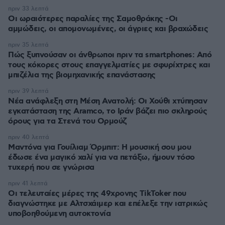
πριν 33 λεπτά
Οι ωραιότερες παραλίες της Σαμοθράκης -Οι
αμμώδεις, οι απομονωμένες, οι άγριες και βραχώδεις
πριν 35 λεπτά
Πώς ξυπνούσαν οι άνθρωποι πριν τα smartphones: Από
τους κόκορες στους επαγγελματίες με σφυρίχτρες και
μπιζέλια της βιομηχανικής επανάστασης
πριν 39 λεπτά
Νέα ανάφλεξη στη Μέση Ανατολή: Οι Χούθι χτύπησαν
εγκατάσταση της Aramco, το Ιράν βάζει πιο σκληρούς
όρους για τα Στενά του Ορμούζ
πριν 40 λεπτά
Μαντόνα για Γουίλιαμ Όρμπιτ: Η μουσική σου μου
έδωσε ένα μαγικό χαλί για να πετάξω, ήμουν τόσο
τυχερή που σε γνώρισα
πριν 41 λεπτά
Οι τελευταίες μέρες της 49χρονης TikToker που
διαγνώστηκε με Αλτσχάιμερ και επέλεξε την ιατρικώς
υποβοηθούμενη αυτοκτονία