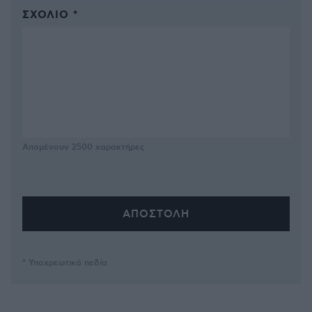
ΣΧΌΛΙΟ *
Απομένουν
2500
χαρακτήρες
* Υποχρεωτικά πεδία