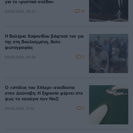
για το «μυστικό σχέδιο»
14
09.08.2026, 08:01
Η Βαλέρια Χοψονίδου βάφτισε τον γιο
της στη Βουλιαγμένη, δείτε
φωτογραφίες
5
09.08.2026, 09:44
Ο «στόλος του Χίτλερ» αναδύεται
στον Δούναβη: Η ξηρασία φέρνει στο
φως τα ναυάγια των Ναζί
7
09.08.2026, 11:06