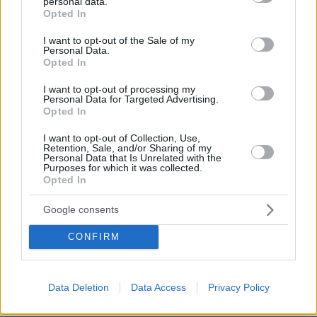
personal data.
grant or deny consent to Google and its third-party tags to
Opted In
Επαγγελματική Εκπαίδευση & Εξειδίκευση: Το Mοντέλο που
use your data for below specified purposes in below Google
σε Bάζει στην Aγορά Eργασίας
consent section.
I want to opt-out of the Sale of my
Personal Data.
ΣΧΟΛΙΑ
Opted In
I want to opt-out of processing my
ΠΡΟΣΘΗΚΗ ΣΧΟΛΙΟΥ
Personal Data for Targeted Advertising.
Opted In
ΠΡΟΣΘΗΚΗ ΣΧΟΛΙΟΥ
I want to opt-out of Collection, Use,
Retention, Sale, and/or Sharing of my
Personal Data that Is Unrelated with the
Purposes for which it was collected.
ΌΝΟΜΑ *
Opted In
Google consents
CONFIRM
EMAIL
Data Deletion
Data Access
Privacy Policy