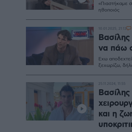
«Πιαστήκαμε σ
ηθοποιός
10.01.2025, 21:13
Βασίλης
να πάω 
Έχω αποδεχτεί 
ξεχωρίζω, δήλ
25.11.2024, 11:55
Βασίλης
χειρουρ
και η ζω
υποκριτι