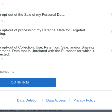
In
2
o opt-out of the Sale of my Personal Data.
ηση της Φαίης Ξυλά στο αν έχει
In
ε τον Βασίλη Μίχα: «Δεν αφορά
to opt-out of processing my Personal Data for Targeted
ing.
»
In
ύδω, ούτε το επιβεβαιώνω» συμπλήρωσε η ηθοποιός -
o opt-out of Collection, Use, Retention, Sale, and/or Sharing
ersonal Data that Is Unrelated with the Purposes for which it
ο
lected.
In
1
consents
 Μίχας: Από το γήπεδο στην
ης TV
CONFIRM
υόταν να γίνει ποδοσφαιριστής. Τελικά σκόραρε στο
ι πλέον παίζει -σοβαρή- μπάλα ως ανερχόμενος ζεν
Data Deletion
Data Access
Privacy Policy
ληνικής τηλεόρασης. Ο ταλαντούχος ηθοποιός είναι
-ευτυχώς- δεν είναι μόνο ωραίος