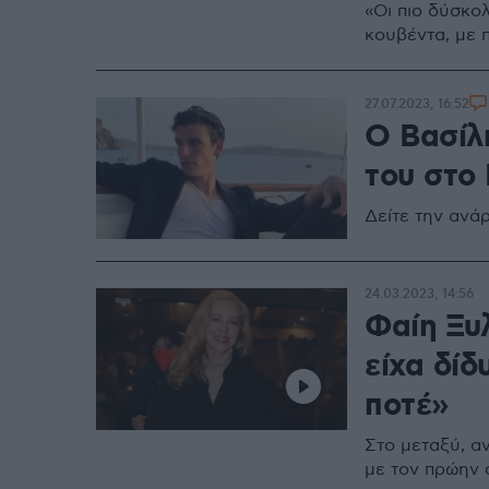
«Οι πιο δύσκο
κουβέντα, με 
27.07.2023, 16:52
Ο Βασίλη
του στο 
Δείτε την ανά
24.03.2023, 14:56
Φαίη Ξυ
είχα δί
ποτέ»
Στο μεταξύ, α
με τον πρώην 