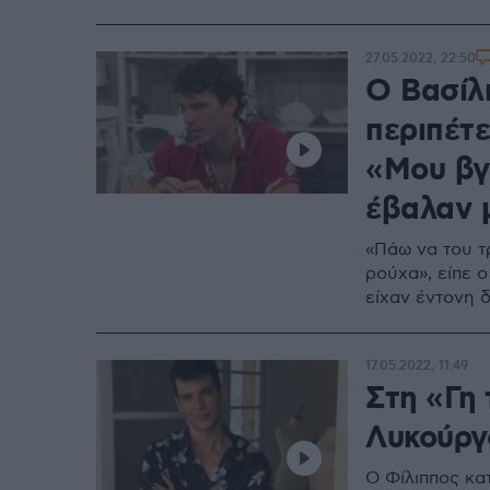
27.05.2022, 22:50
Ο Βασίλ
περιπέτε
«Mου βγή
έβαλαν 
«Πάω να του τ
ρούχα», είπε ο
είχαν έντονη δ
17.05.2022, 11:49
Στη «Γη 
Λυκούργ
Ο Φίλιππος κα