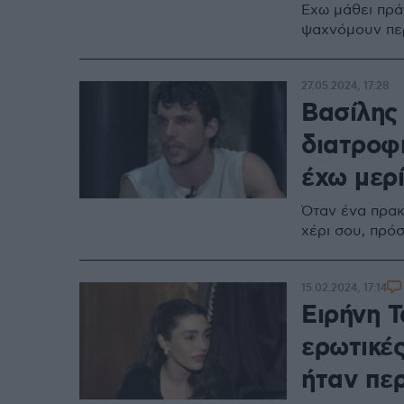
Έχω μάθει πρά
ψαχνόμουν περ
27.05.2024, 17:28
Βασίλης
διατροφι
έχω μερ
Όταν ένα πρακτ
χέρι σου, πρό
15.02.2024, 17:14
Ειρήνη Τ
ερωτικές
ήταν περ