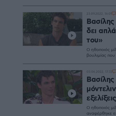
23.09.2022, 16:01
Βασίλης 
δει απλά
του»
Ο ηθοποιός μίλ
βουλιμίας που
03.06.2022, 17:33
Βασίλης
μόντελιν
εξελίξει
Ο ηθοποιός μίλ
αναφέρθηκε επ