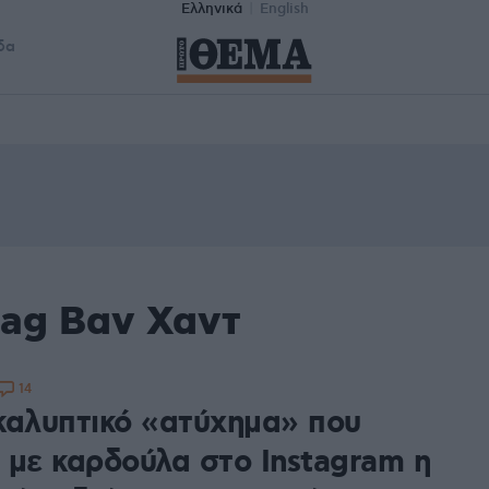
Ελληνικά
English
δα
tag Βαν Χαντ
14
καλυπτικό «ατύχημα» που
 με καρδούλα στο Instagram η