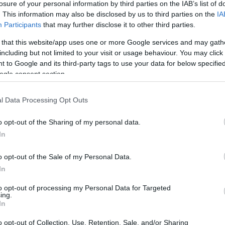
νάρτηση που έκανε για τον Βαν Χαντ η Χολιγουντιανή
losure of your personal information by third parties on the IAB’s list of
. This information may also be disclosed by us to third parties on the
IA
Participants
that may further disclose it to other third parties.
 that this website/app uses one or more Google services and may gath
1
including but not limited to your visit or usage behaviour. You may click 
 Μπέρι δηλώνει πιο ερωτευμένη
 to Google and its third-party tags to use your data for below specifi
έ: Ο Βαν Χαντ είναι ο
ogle consent section.
ός μου
l Data Processing Opt Outs
θοποιός βρίσκεται σε σχέση με τον τραγουδιστή από
o opt-out of the Sharing of my personal data.
In
28
o opt-out of the Sale of my Personal Data.
με τον σύντροφο της Χάλι
In
στο Instagram - Δημοσίευσε
to opt-out of processing my Personal Data for Targeted
ing.
φωτογραφία της
In
o opt-out of Collection, Use, Retention, Sale, and/or Sharing