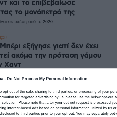
ντ και το επιβεβαίωσε
ντας το μονόπετρό της
ίναι σε σχέση από το 2020
2
1
Μπέρι εξήγησε γιατί δεν έχει
τεί ακόμα την πρόταση γάμου
ν Χαντ
 θα παντρευτούμε ποτέ, είπε η ηθοποιός
ma -
Do Not Process My Personal Information
5
to opt-out of the sale, sharing to third parties, or processing of your per
ρωση της Χάλι Μπέρι στον
formation for targeted advertising by us, please use the below opt-out s
r selection. Please note that after your opt-out request is processed y
φό της: «Εκεί ακριβώς ανήκω»
eing interest-based ads based on personal information utilized by us or
disclosed to third parties prior to your opt-out. You may separately opt-