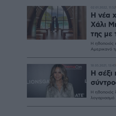
02.01.2022, 11:52
Η νέα χ
Χάλι Μπ
της με
Η ηθοποιός 
Αμερικανό τ
18.05.2021, 13:45
Η σέξι 
σύντρο
Η ηθοποιός δ
λογαριασμό 