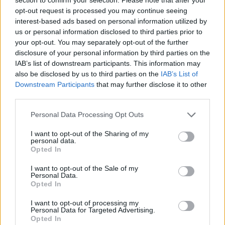
opt-out request is processed you may continue seeing
interest-based ads based on personal information utilized by
us or personal information disclosed to third parties prior to
your opt-out. You may separately opt-out of the further
disclosure of your personal information by third parties on the
IAB’s list of downstream participants. This information may
also be disclosed by us to third parties on the
IAB’s List of
Downstream Participants
that may further disclose it to other
third parties.
15.07.2025, 19:47
Οι 6 μορφές του εσωτερικού κριτή που μας κρατάνε
Please note that this website/app uses one or more Google
Personal Data Processing Opt Outs
πίσω – Πώς θα τις σιωπήσουμε
services and may gather and store information including but
not limited to your visit or usage behaviour. You may click to
I want to opt-out of the Sharing of my
Αυτή η εσωτερική φωνή που μας επικρίνει μπορεί να
personal data.
grant or deny consent to Google and its third-party tags to
έχει πολλές μορφές. Μια κλινική ψυχολόγος μας
Opted In
use your data for below specified purposes in below Google
βοηθά να τις ανακαλύψουμε και να τις ξεπεράσουμε,
consent section.
δείχνοντας μεγαλύτερη εμπιστοσύνη στον εαυτό μας
I want to opt-out of the Sale of my
Personal Data.
Opted In
I want to opt-out of processing my
Personal Data for Targeted Advertising.
Opted In