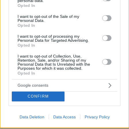
personal data.
grant or deny consent to Google and its third-party tags to
Opted In
use your data for below specified purposes in below Google
consent section.
I want to opt-out of the Sale of my
Personal Data.
Opted In
I want to opt-out of processing my
Personal Data for Targeted Advertising.
Opted In
I want to opt-out of Collection, Use,
Retention, Sale, and/or Sharing of my
Personal Data that Is Unrelated with the
Purposes for which it was collected.
Opted In
Google consents
CONFIRM
15.08.2025, 18:11
Data Deletion
Data Access
Privacy Policy
Ποια εμβόλια δίνουν ελπίδα στη μάχη κατά της άνοιας –
Τι δείχνουν οι μελέτες