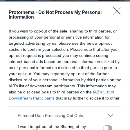
Protothema -
Do Not Process My Personal
Information
If you wish to opt-out of the sale, sharing to third parties, or
processing of your personal or sensitive information for
targeted advertising by us, please use the below opt-out
section to confirm your selection. Please note that after your
opt-out request is processed you may continue seeing
interest-based ads based on personal information utilized by
29.08.2025, 15:47
us or personal information disclosed to third parties prior to
Νέο «όπλο» στη μάχη κατά του καρκίνου – Διπλασιάζει
your opt-out. You may separately opt-out of the further
την αποτελεσματικότητα της χημειοθεραπείας
disclosure of your personal information by third parties on the
IAB’s list of downstream participants. This information may
Μια καινοτόμος προσέγγιση στοχεύει την ικανότητα
also be disclosed by us to third parties on the
IAB’s List of
προσαρμογής των καρκινικών κυττάρων, καθιστώντας
Downstream Participants
that may further disclose it to other
τα πιο ευάλωτα στη θεραπεία
third parties.
Please note that this website/app uses one or more Google
Personal Data Processing Opt Outs
services and may gather and store information including but
not limited to your visit or usage behaviour. You may click to
I want to opt-out of the Sharing of my