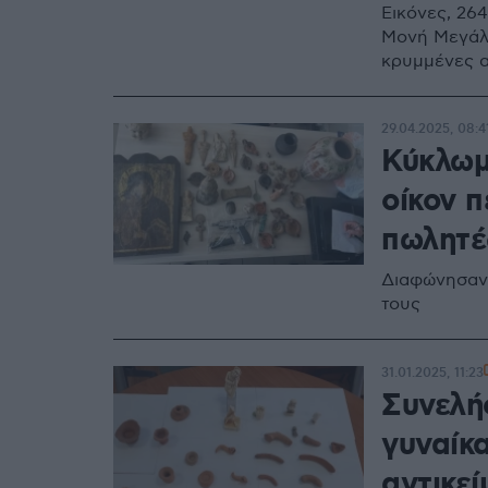
Εικόνες, 264
Μονή Μεγάλο
κρυμμένες α
29.04.2025, 08:4
Κύκλωμ
οίκον π
πωλητέ
Διαφώνησαν 
τους
31.01.2025, 11:23
Συνελή
γυναίκ
αντικεί