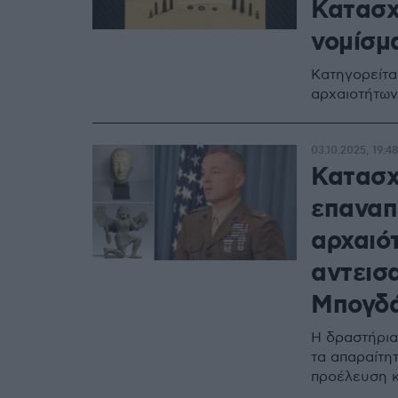
Κατασχ
νομίσμ
Κατηγορείτα
αρχαιοτήτων
03.10.2025, 19:4
Κατασχ
επαναπ
αρχαιό
αντεισ
Μπογδ
Η δραστήρια
τα απαραίτη
προέλευση κ