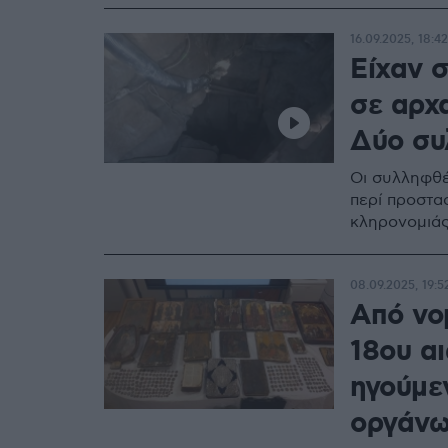
16.09.2025, 18:42
Είχαν 
σε αρχ
Δύο συ
Οι συλληφθέ
περί προστασ
κληρονομιάς
08.09.2025, 19:5
Από νο
18ου α
ηγούμε
οργάνω