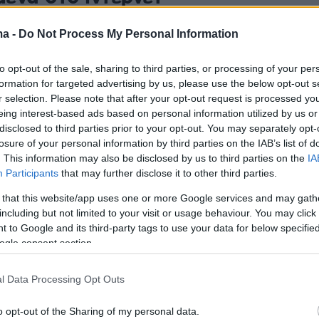
μενη διέθετε τις αρχαιότητες προς πώληση σε
ma -
Do Not Process My Personal Information
δά, Αυστραλία, Ιταλία και κυρίως στις Ηνωμένες
ης Αμερικής
to opt-out of the sale, sharing to third parties, or processing of your per
formation for targeted advertising by us, please use the below opt-out s
r selection. Please note that after your opt-out request is processed y
123
8
eing interest-based ads based on personal information utilized by us or
καπηλία στη Σχοινούσα: Στο
disclosed to third parties prior to your opt-out. You may separately opt-
 ξανά οι εφοπλιστές Δημήτρης
losure of your personal information by third parties on the IAB’s list of
. This information may also be disclosed by us to third parties on the
IA
σποινα Παπαδημητρίου
Participants
that may further disclose it to other third parties.
 that this website/app uses one or more Google services and may gath
ησί είχε χτιστεί με αρχαιότητες - Η πολύκροτη
including but not limited to your visit or usage behaviour. You may click 
γει και πάλι με απόφαση του Αρείου Πάγου - Τα
 to Google and its third-party tags to use your data for below specifi
ά στοιχεία που δεν «είδε» το Εφετείο
ogle consent section.
1
l Data Processing Opt Outs
φθησαν δύο άτομα για
o opt-out of the Sharing of my personal data.