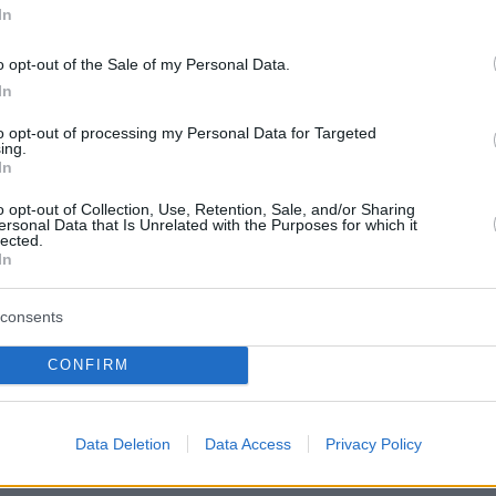
καπηλία στο Λασίθι
In
ση ενεργείται από το Τμήμα Ασφαλείας Ιεράπετρας
o opt-out of the Sale of my Personal Data.
In
3
9
to opt-out of processing my Personal Data for Targeted
ing.
ίται 33χρονος για
In
λισμούς στο Γαζί - Συνελήφθη
o opt-out of Collection, Use, Retention, Sale, and/or Sharing
ersonal Data that Is Unrelated with the Purposes for which it
ός του για όπλα και αρχαία
lected.
In
κοί σε έρευνες που πραγματοποίησαν στο σπίτι του
εθερού αναζητώντας τον 33χρονο δράστη βρήκαν
consents
χαία
CONFIRM
65
8
ύ λαρύγγι και ο χρυσός Πάνας
Data Deletion
Data Access
Privacy Policy
όδωσε το κύκλωμα των