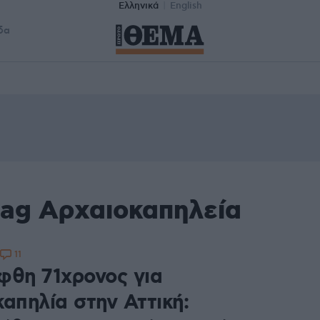
Ελληνικά
English
δα
tag Αρχαιοκαπηλεία
11
φθη 71χρονος για
απηλία στην Αττική: