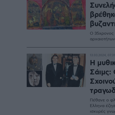
Συνελή
βρέθηκα
βυζαντι
Ο 35χρονος 
αρχαιοτήτων
13.03.2024, 07:31
Η μυθικ
Σάιμς: 
Σχοινού
τραγωδ
Πέθανε ο φλ
Έλληνα έζησ
ισχυρές γνω