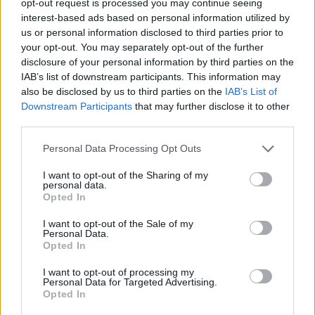
opt-out request is processed you may continue seeing
interest-based ads based on personal information utilized by
us or personal information disclosed to third parties prior to
your opt-out. You may separately opt-out of the further
disclosure of your personal information by third parties on the
IAB’s list of downstream participants. This information may
also be disclosed by us to third parties on the
IAB’s List of
Downstream Participants
that may further disclose it to other
third parties.
Please note that this website/app uses one or more Google
Personal Data Processing Opt Outs
4
12.07.2023, 14:09
services and may gather and store information including but
To «μπαλάκι» στην Αποκεντρωμένη Διοίκηση και το υπ.
not limited to your visit or usage behaviour. You may click to
I want to opt-out of the Sharing of my
Τουρισμού πετάει ο δήμος Αθηναίων για τους
personal data.
grant or deny consent to Google and its third-party tags to
αυθαίρετους ορόφους στο ξενοδοχείο Coco-Mat
Opted In
use your data for below specified purposes in below Google
Δεν είναι αρμοδιότητά μας να τους κατεδαφίσουμε
consent section.
I want to opt-out of the Sale of my
και να προβούμε στη σφράγιση της επιχείρησης λένε
Personal Data.
Opted In
από τον Δήμο Αθηναίων
I want to opt-out of processing my
Personal Data for Targeted Advertising.
Opted In