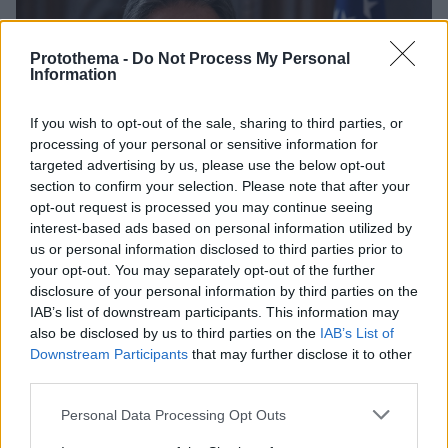
Protothema -
Do Not Process My Personal
Information
If you wish to opt-out of the sale, sharing to third parties, or
processing of your personal or sensitive information for
targeted advertising by us, please use the below opt-out
section to confirm your selection. Please note that after your
opt-out request is processed you may continue seeing
interest-based ads based on personal information utilized by
us or personal information disclosed to third parties prior to
your opt-out. You may separately opt-out of the further
disclosure of your personal information by third parties on the
IAB’s list of downstream participants. This information may
also be disclosed by us to third parties on the
IAB’s List of
Downstream Participants
that may further disclose it to other
third parties.
25.07.2022, 20:56
Οι ΗΠΑ καταδικάζουν τις εκτελέσεις αντικαθεστωτικών
Please note that this website/app uses one or more Google
Personal Data Processing Opt Outs
στην Μιανμάρ
services and may gather and store information including but
Ένας από τους καταδικασμένους σε θάνατο