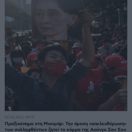
02.02.2021, 08:15
Πραξικόπημα στη Μιανμάρ: Την άμεση «απελευθέρωση»
των συλληφθέντων ζητεί το κόμμα της Αούνγκ Σαν Σου