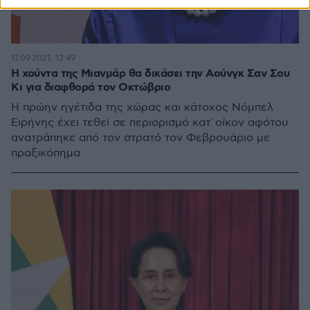
17.09.2021, 12:49
Η χούντα της Μιανμάρ θα δικάσει την Αούνγκ Σαν Σου
Κι για διαφθορά τον Οκτώβριο
Η πρώην ηγέτιδα της χώρας και κάτοχος Νόμπελ
Ειρήνης έχει τεθεί σε περιορισμό κατ΄οίκον αφότου
ανατράπηκε από τον στρατό τον Φεβρουάριο με
πραξικόπημα