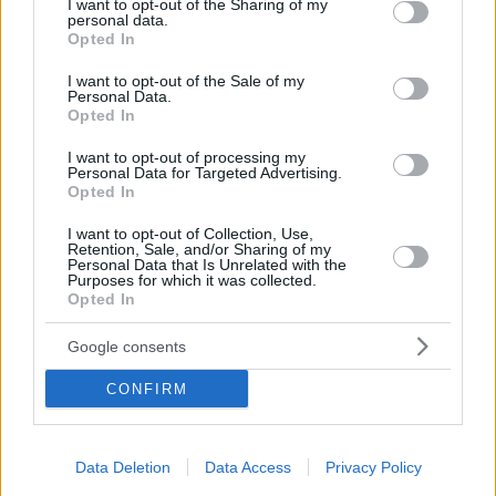
not limited to your visit or usage behaviour. You may click to
I want to opt-out of the Sharing of my
personal data.
ήταν πρώην βουλευτής του κόμματος της
grant or deny consent to Google and its third-party tags to
Opted In
αγωνίστριας για τη δημοκρατία Αούνγκ Σαν Σου Τσι
use your data for below specified purposes in below Google
consent section.
I want to opt-out of the Sale of my
Personal Data.
Opted In
I want to opt-out of processing my
Personal Data for Targeted Advertising.
Opted In
I want to opt-out of Collection, Use,
Retention, Sale, and/or Sharing of my
Personal Data that Is Unrelated with the
Purposes for which it was collected.
Opted In
Google consents
CONFIRM
Data Deletion
Data Access
Privacy Policy