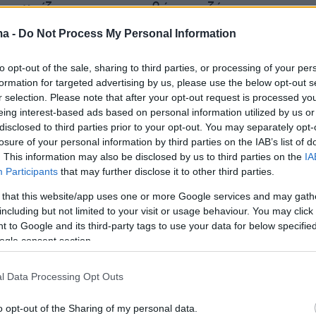
γνωρίζουν για το συμβάν και ζήτησαν να μην
ν λόγω της ευαισθησίας του θέματος.
ma -
Do Not Process My Personal Information
σωπικού του ξενοδοχείου, με τα οποία υπήρξ
to opt-out of the sale, sharing to third parties, or processing of your per
formation for targeted advertising by us, please use the below opt-out s
πικοινωνία, αρνήθηκαν να σχολιάσουν και το
r selection. Please note that after your opt-out request is processed y
ομικό τμήμα δεν απάντησε σε αίτημα για σχόλι
eing interest-based ads based on personal information utilized by us or
disclosed to third parties prior to your opt-out. You may separately opt-
losure of your personal information by third parties on the IAB’s list of
. This information may also be disclosed by us to third parties on the
IA
d Press, που μετέδωσε πρώτο την είδηση,
Participants
that may further disclose it to other third parties.
μία Ταϊλανδή συνελήφθη σε σχέση με τον
 that this website/app uses one or more Google services and may gath
όιτερς δεν μπόρεσε προς το παρόν και
including but not limited to your visit or usage behaviour. You may click 
α επαληθεύσει τις πληροφορίες αυτές.
 to Google and its third-party tags to use your data for below specifi
ogle consent section.
προς το παρόν θέμα προξενικής συνδρομής και
l Data Processing Opt Outs
στυνομικής διερεύνησης που διεξάγεται μέσω
 επισήμων διαύλων», δήλωσε το υπουργείο
o opt-out of the Sharing of my personal data.