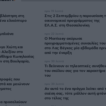
πριν 19 λεπτά
 βλάστηση στη
Στις 2 Σεπτεμβρίου η παρουσίαση 
ένα ελικόπτερο
οικονομικού προγράμματος της
ΕΛ.Α.Σ. στη Θεσσαλονίκη
μπλιάνα
πριν 22 λεπτά
Ο Morrissey ακύρωσε
προγραμματισμένες συναυλίες του
ργο Χιώτη και
στο Λας Βέγκας μία εβδομάδα πρι
 Αλεξίου στο
από την έναρξη
άθλημα Κωπηλασίας
 στη Βουλγαρία,
πριν 30 λεπτά
Τι δείχνουν οι τηλεοπτικές συνήθει
του σκύλου σας για τον χαρακτήρα
του
τροφές που
στά και μειώνουν
πριν 30 λεπτά
γματος
Αν αυτό το ένα πράγμα λείπει από 
σχέση σας, τότε μάλλον αυτή φτάν
στο τέλος της
ια προσελκύουν