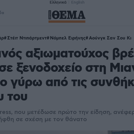
Ελληνικά
English
δα
άρ
Στέιτ Ντιπάρτμεντ
Νόμπελ Ειρήνης
Αούνγκ Σαν Σου Κι
ανός αξιωματούχος βρ
σε ξενοδοχείο στη Μια
ο γύρω από τις συνθήκ
υ του
Press, που μετέδωσε πρώτο την είδηση, ανέφε
ήφθη σε σχέση με τον θάνατο