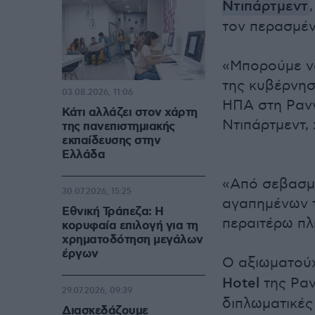
Ντιπάρτμεντ
τον περασμέν
«Μπορούμε ν
της κυβέρνησ
03.08.2026, 11:06
ΗΠΑ στη Ραν
Κάτι αλλάζει στον χάρτη
Ντιπάρτμεντ,
της πανεπιστημιακής
εκπαίδευσης στην
Ελλάδα
«Από σεβασμό
30.07.2026, 15:25
αγαπημένων 
Εθνική Τράπεζα: Η
περαιτέρω πλ
κορυφαία επιλογή για τη
χρηματοδότηση μεγάλων
έργων
Ο αξιωματού
Hotel
της Ραν
29.07.2026, 09:39
διπλωματικές
Διασκεδάζουμε