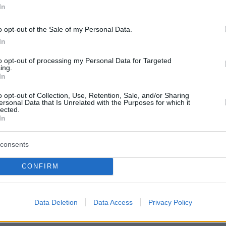
ης Ταϊλάνδης, αρνούμενο να σχολιάσει
In
o opt-out of the Sale of my Personal Data.
In
ίσκεται σε πολιτική και οικονομική αναταραχή
to opt-out of processing my Personal Data for Targeted
ατός κατέλαβε την εξουσία με πραξικόπημα
ing.
ιο 2021, συλλαμβάνοντας τη βραβευμένη με
In
νης
Αούνγκ Σαν Σου Τσι
και μέλη της
o opt-out of Collection, Use, Retention, Sale, and/or Sharing
ersonal Data that Is Unrelated with the Purposes for which it
ης.
lected.
In
consents
ης εξουσίας από τον στρατό προκάλεσε
CONFIRM
διαδηλώσεις, πυροδοτώντας εμφύλιο πόλεμο
ντιπαρατίθενται ο στρατός και ένας
 φιλοδημοκρατικών αντιστασιακών δυνάμεων
Data Deletion
Data Access
Privacy Policy
υμένων από χρόνια στρατών εθνικών