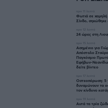
πριν 11 λεπτά
Φωτιά σε χαμηλή
Σίνδο, σηκώθηκε 
πριν 12 λεπτά
24 ώρες στη Λιου
πριν 15 λεπτά
Ασημένιο για Γιώ
Απόστολο Σταύρο
Παγκόσμιο Πρωτ
Εφήβων-Νεανίδων
δείτε βίντεο
πριν 17 λεπτά
Οστεοπόρωση: 5 
δυναμώνουν τα ο
τον κίνδυνο κατά
πριν 19 λεπτά
Αυτά τα τρία ζώδ