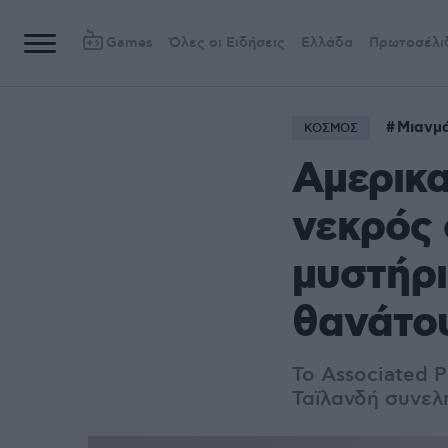
Games
Όλες οι Ειδήσεις
Ελλάδα
Πρωτοσέλι
Μιανμ
ΚΟΣΜΟΣ
Αμερικ
νεκρός 
μυστήρι
θανάτο
Το Associated 
Ταϊλανδή συνελ