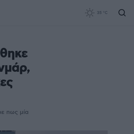
35
°C
έθηκε
νμάρ,
ες
ρε πως μία