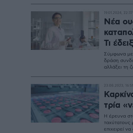
19.01.2024, 22:37
Νέα ου
καταπο
Τι έδει
Σύμφωνα με 
δράση συνδυ
αλλάξει τη 
23.08.2023, 16:5
Καρκίν
τρία «
Η έρευνα στ
ταχύτατους 
επιχειρεί ν