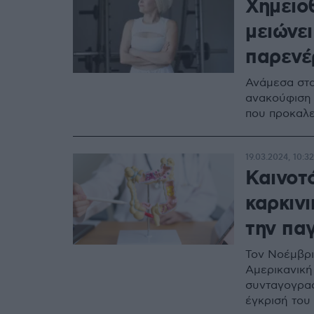
Χημειο
μειώνει
παρενέ
Ανάμεσα στα
ανακούφιση 
που προκαλε
19.03.2024, 10:32
Καινοτ
καρκινι
την πα
Τον Νοέμβρι
Αμερικανική
συνταγογραφ
έγκρισή του