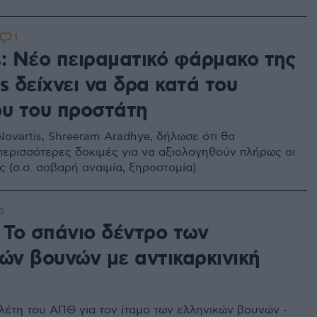
1
s: Νέο πειραματικό φάρμακο της
s δείχνει να δρα κατά του
ου του προστάτη
ovartis, Shreeram Aradhye, δήλωσε ότι θα
περισσότερες δοκιμές για να αξιολογηθούν πλήρως οι
 (σ.σ. σοβαρή αναιμία, ξηροστομία)
0
 Το σπάνιο δέντρο των
κών βουνών με αντικαρκινική
ελέτη του ΑΠΘ για τον ίταμο των ελληνικών βουνών -