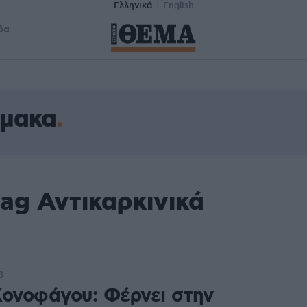
Ελληνικά
English
δα
ρμακα
ag Αντικαρκινικά
3
Κονοφάγου: Φέρνει στην