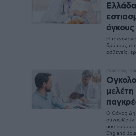
Ελλάδα
εστιασ
όγκους
Η τεχνολογί
δρόμους στη
ασθενείς, έ
05.06.2026, 19:0
Ογκολο
μελέτη 
παγκρέ
Ο Θάνος Δημ
συνοψίζουν 
που παρουσι
England Jour