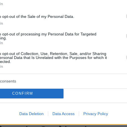
In
ν
o opt-out of the Sale of my Personal Data.
ενείς που συμμετείχαν στη δοκιμή εμφάνισαν επιτυχή
In
κή ανοσολογική απόκριση
to opt-out of processing my Personal Data for Targeted
ing.
In
ος: Μια υπερδραστήρια
o opt-out of Collection, Use, Retention, Sale, and/or Sharing
ersonal Data that Is Unrelated with the Purposes for which it
νη ένοχη για το 75% των
lected.
In
ατικών – Η ανακάλυψη που
να οδηγήσει σε νέες θεραπείες
consents
πό το Πανεπιστήμιο της Καλιφόρνια στο Riverside
CONFIRM
 ότι έχουν πλέον στα χέρια τους «ένα από τα ιερά
 της ανάπτυξης φαρμάκων κατά του καρκίνου»
Data Deletion
Data Access
Privacy Policy