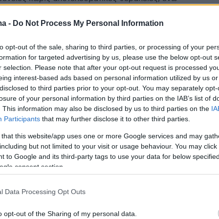
και επεκτάσεις ενδείξεων για ήδη υπάρχοντα
ma -
Do Not Process My Personal Information
to opt-out of the sale, sharing to third parties, or processing of your per
4
formation for targeted advertising by us, please use the below opt-out s
ής δοκιμή φάσης 1
r selection. Please note that after your opt-out request is processed y
eing interest-based ads based on personal information utilized by us or
ικευμένου εμβολίου για
disclosed to third parties prior to your opt-out. You may separately opt-
ίς με καρκίνο νεφρών
losure of your personal information by third parties on the IAB’s list of
. This information may also be disclosed by us to third parties on the
IA
χορηγήθηκαν έπειτα από χειρουργική επέμβαση για
Participants
that may further disclose it to other third parties.
η του όγκου και έχουν σχεδιαστεί για να εκπαιδεύουν
 that this website/app uses one or more Google services and may gath
ητικό σύστημα να αναγνωρίζει και να εξαλείφει τυχόν
including but not limited to your visit or usage behaviour. You may click 
τα καρκινικά κύτταρα
 to Google and its third-party tags to use your data for below specifi
ogle consent section.
3
3
υποσχόμενο εξατομικευμένο
l Data Processing Opt Outs
 για ασθενείς με καρκίνο των
o opt-out of the Sharing of my personal data.