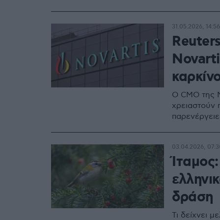
31.05.2026, 14:56
Reuter
Novarti
καρκίν
Ο CMO της N
χρειαστούν 
παρενέργειες
03.04.2026, 07:3
Ίταμος:
ελληνι
δράση
Τι δείχνει μ