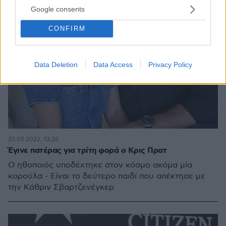
Google consents
CONFIRM
Data Deletion
Data Access
Privacy Policy
23.05.2022, 13:26
Έγινε πατέρας για τρίτη φορά ο Κρις Πρατ
Ο ηθοποιός υποδέχτηκε στον κόσμο ακόμα μία
κορούλα - Είναι το δεύτερο παιδί που απέκτησε με
την Κάθριν Σβαρτζενέγκερ