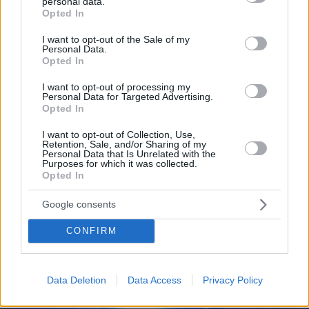
personal data.
grant or deny consent to Google and its third-party tags to
Opted In
use your data for below specified purposes in below Google
09.08.2026, 09:31
consent section.
I want to opt-out of the Sale of my
Ανεύρυσμα: Απλό τεστ του αντίχειρα προμηνύει
Personal Data.
τον αυξημένο κίνδυνο – Γίνεται σε 1 λεπτό
Opted In
I want to opt-out of processing my
Personal Data for Targeted Advertising.
Opted In
I want to opt-out of Collection, Use,
Retention, Sale, and/or Sharing of my
Personal Data that Is Unrelated with the
Purposes for which it was collected.
Opted In
Google consents
CONFIRM
Data Deletion
Data Access
Privacy Policy