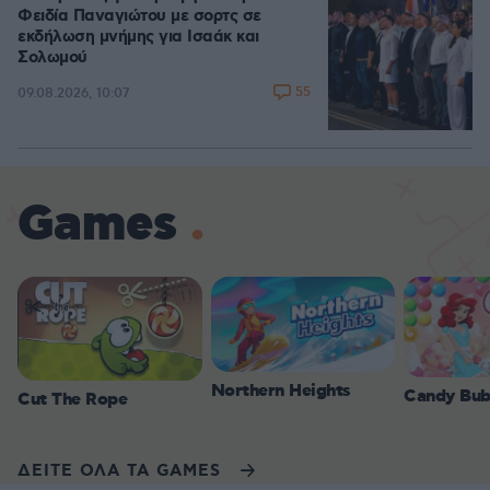
Φειδία Παναγιώτου με σορτς σε
εκδήλωση μνήμης για Ισαάκ και
Σολωμού
55
09.08.2026, 10:07
Games
Northern Heights
Candy Bub
Cut The Rope
ΔΕΙΤΕ ΟΛΑ ΤΑ GAMES