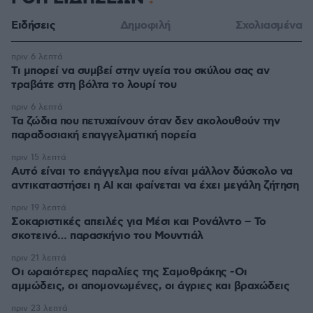
Ειδήσεις
Δημοφιλή
Σχολιασμένα
πριν 6 λεπτά
Τι μπορεί να συμβεί στην υγεία του σκύλου σας αν
τραβάτε στη βόλτα το λουρί του
πριν 6 λεπτά
Τα ζώδια που πετυχαίνουν όταν δεν ακολουθούν την
παραδοσιακή επαγγελματική πορεία
πριν 15 λεπτά
Αυτό είναι το επάγγελμα που είναι μάλλον δύσκολο να
αντικαταστήσει η AI και φαίνεται να έχει μεγάλη ζήτηση
πριν 19 λεπτά
Σοκαριστικές απειλές για Μέσι και Ρονάλντο – Το
σκοτεινό… παρασκήνιο του Μουντιάλ
πριν 21 λεπτά
Οι ωραιότερες παραλίες της Σαμοθράκης -Οι
αμμώδεις, οι απομονωμένες, οι άγριες και βραχώδεις
πριν 23 λεπτά