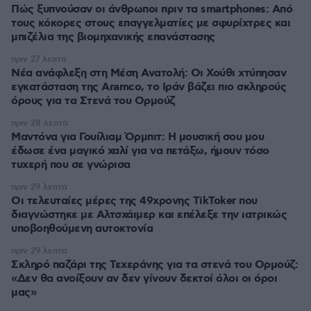
Πώς ξυπνούσαν οι άνθρωποι πριν τα smartphones: Από
τους κόκορες στους επαγγελματίες με σφυρίχτρες και
μπιζέλια της βιομηχανικής επανάστασης
πριν 27 λεπτά
Νέα ανάφλεξη στη Μέση Ανατολή: Οι Χούθι χτύπησαν
εγκατάσταση της Aramco, το Ιράν βάζει πιο σκληρούς
όρους για τα Στενά του Ορμούζ
πριν 28 λεπτά
Μαντόνα για Γουίλιαμ Όρμπιτ: Η μουσική σου μου
έδωσε ένα μαγικό χαλί για να πετάξω, ήμουν τόσο
τυχερή που σε γνώρισα
πριν 29 λεπτά
Οι τελευταίες μέρες της 49χρονης TikToker που
διαγνώστηκε με Αλτσχάιμερ και επέλεξε την ιατρικώς
υποβοηθούμενη αυτοκτονία
πριν 29 λεπτά
Σκληρό παζάρι της Τεχεράνης για τα στενά του Ορμούζ:
«Δεν θα ανοίξουν αν δεν γίνουν δεκτοί όλοι οι όροι
μας»