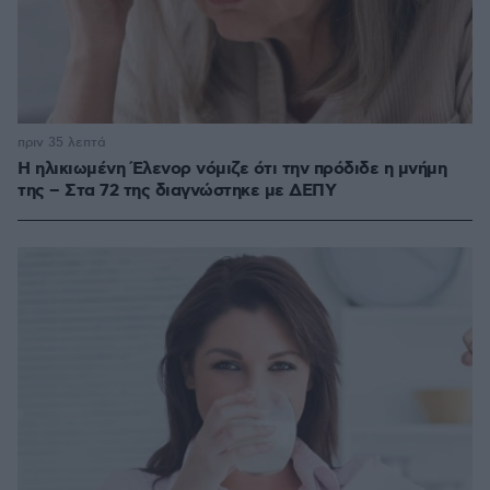
πριν 35 λεπτά
Η ηλικιωμένη Έλενορ νόμιζε ότι την πρόδιδε η μνήμη
της – Στα 72 της διαγνώστηκε με ΔΕΠΥ