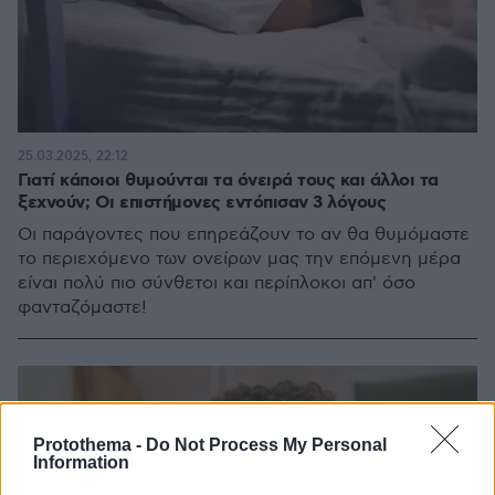
25.03.2025, 22:12
Γιατί κάποιοι θυμούνται τα όνειρά τους και άλλοι τα
ξεχνούν; Οι επιστήμονες εντόπισαν 3 λόγους
Οι παράγοντες που επηρεάζουν το αν θα θυμόμαστε
το περιεχόμενο των ονείρων μας την επόμενη μέρα
είναι πολύ πιο σύνθετοι και περίπλοκοι απ' όσο
φανταζόμαστε!
Protothema -
Do Not Process My Personal
Information