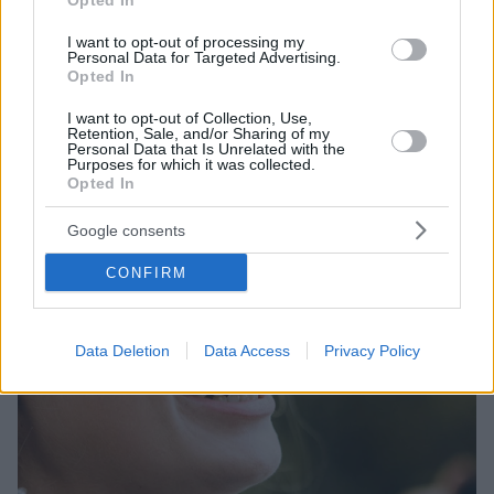
Opted In
προτείνει μια ευχάριστη δραστηριότητα που γίνεται η
ευκαιρία να εμφυσήσει αισιοδοξία και χαρά σε όλη
I want to opt-out of processing my
την οικογένεια
Personal Data for Targeted Advertising.
Opted In
I want to opt-out of Collection, Use,
Retention, Sale, and/or Sharing of my
Personal Data that Is Unrelated with the
Purposes for which it was collected.
Opted In
Google consents
CONFIRM
Data Deletion
Data Access
Privacy Policy