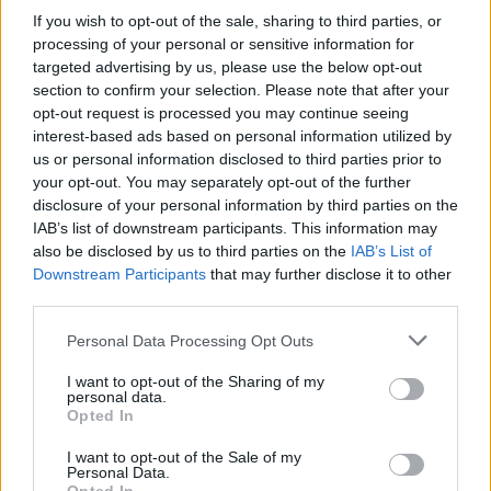
If you wish to opt-out of the sale, sharing to third parties, or
processing of your personal or sensitive information for
targeted advertising by us, please use the below opt-out
section to confirm your selection. Please note that after your
opt-out request is processed you may continue seeing
interest-based ads based on personal information utilized by
us or personal information disclosed to third parties prior to
your opt-out. You may separately opt-out of the further
disclosure of your personal information by third parties on the
IAB’s list of downstream participants. This information may
also be disclosed by us to third parties on the
IAB’s List of
Downstream Participants
that may further disclose it to other
third parties.
Please note that this website/app uses one or more Google
Personal Data Processing Opt Outs
03.10.2024, 19:07
services and may gather and store information including but
Μπορούμε να χαρίσουμε ξανά το χαμόγελο στους
not limited to your visit or usage behaviour. You may click to
I want to opt-out of the Sharing of my
εφήβους – Μια ψυχολόγος εφαρμόζει και προτείνει
personal data.
grant or deny consent to Google and its third-party tags to
Opted In
έναν ευχάριστο τρόπο να το πετύχουμε
use your data for below specified purposes in below Google
Μέσα στον καταιγισμό δυσάρεστων ειδήσεων, μία
consent section.
I want to opt-out of the Sale of my
Personal Data.
ψυχολόγος - και μητέρα εφήβου - υιοθετεί και