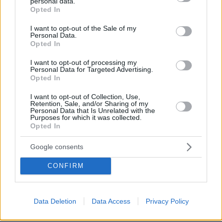
personal data.
grant or deny consent to Google and its third-party tags to
Opted In
use your data for below specified purposes in below Google
consent section.
I want to opt-out of the Sale of my
Personal Data.
Opted In
I want to opt-out of processing my
Personal Data for Targeted Advertising.
Opted In
I want to opt-out of Collection, Use,
Retention, Sale, and/or Sharing of my
Personal Data that Is Unrelated with the
Purposes for which it was collected.
Opted In
Google consents
CONFIRM
4
14.02.2022, 18:02
Προσωρινά κρατούμενος ο 20χρονος που είχε διαφύγει
στην Αλβανία μετά τη δολοφονία του Άλκη
Data Deletion
Data Access
Privacy Policy
Aρνήθηκε τις κατηγορίες που του αποδίδονται κι
ανέφερε ότι είχε περιφερειακό ρόλο στην υπόθεση,