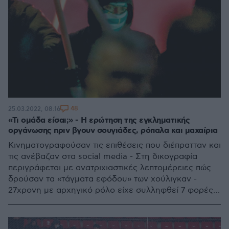
48
25.03.2022, 08:16
«Τι ομάδα είσαι;» - Η ερώτηση της εγκληματικής
οργάνωσης πριν βγουν σουγιάδες, ρόπαλα και μαχαίρια
Κινηματογραφούσαν τις επιθέσεις που διέπρατταν και
τις ανέβαζαν στα social media - Στη δικογραφία
περιγράφεται με ανατριχιαστικές λεπτομέρειες πώς
δρούσαν τα «τάγματα εφόδου» των χούλιγκαν -
27χρονη με αρχηγικό ρόλο είχε συλληφθεί 7 φορές
αλλά αφήνονταν ελεύθερη - Διώξεις μέχρι στιγμής
σε 17 πρόσωπα, αλλά έρχονται και νέες δικογραφίες
μετά τη δολοφονία του Αλκη