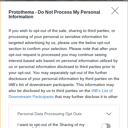
Protothema -
Do Not Process My Personal
Information
If you wish to opt-out of the sale, sharing to third parties, or
processing of your personal or sensitive information for
16.02.2022, 07:13
targeted advertising by us, please use the below opt-out
Δολοφονία Άλκη: 48ωρη προθεσμία για τον 12ο
section to confirm your selection. Please note that after your
κατηγορούμενο -Επίσπευση διαδικασιών από Άρειο
opt-out request is processed you may continue seeing
Πάγο
interest-based ads based on personal information utilized by
us or personal information disclosed to third parties prior to
Ξεχωριστή δικογραφία γιατί βρέθηκε ένας σουγιάς
your opt-out. You may separately opt-out of the further
στο αυτοκίνητό του - Αναζητείται και 13ος
disclosure of your personal information by third parties on the
εμπλεκόμενος λέει ο συνήγορος της οικογένειας του
IAB’s list of downstream participants. This information may
Άλκη
also be disclosed by us to third parties on the
IAB’s List of
Downstream Participants
that may further disclose it to other
third parties.
Please note that this website/app uses one or more Google
Personal Data Processing Opt Outs
services and may gather and store information including but
not limited to your visit or usage behaviour. You may click to
I want to opt-out of the Sharing of my