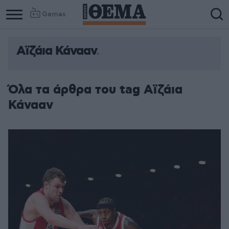
Games
Αϊζάια Κάνααν
Όλα τα άρθρα του tag Αϊζάια
Κάνααν