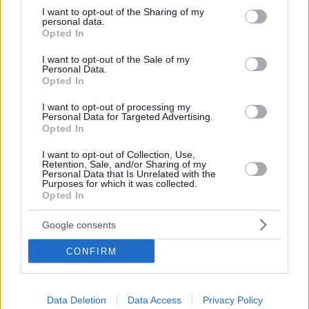
not limited to your visit or usage behaviour. You may click to
I want to opt-out of the Sharing of my
personal data.
grant or deny consent to Google and its third-party tags to
Opted In
use your data for below specified purposes in below Google
consent section.
I want to opt-out of the Sale of my
Personal Data.
Opted In
I want to opt-out of processing my
Personal Data for Targeted Advertising.
Opted In
I want to opt-out of Collection, Use,
Retention, Sale, and/or Sharing of my
Personal Data that Is Unrelated with the
Purposes for which it was collected.
24.05.2024, 09:33
Opted In
Η ιστορία πίσω από τα παπούτσια που θα φορέσει ο
Κάνααν στο Final Four
Google consents
Ο σούτινγκ γκαρντ της ομάδας του Πειραιά θα
αγωνιστεί με ένα ιδιαίτερο ζευγάρι παπούτσια
CONFIRM
Data Deletion
Data Access
Privacy Policy