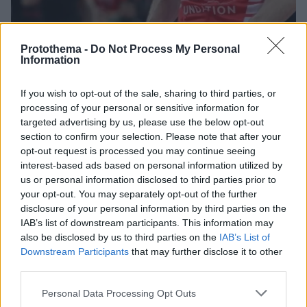
Protothema -
Do Not Process My Personal
Information
11
15.06.2024, 09:28
Η επόμενη μέρα στον Ολυμπιακό: Προτεραιότητα ο
If you wish to opt-out of the sale, sharing to third parties, or
Βεζένκοβ κι ένα point guard με ικανότητα στο σκορ
processing of your personal or sensitive information for
targeted advertising by us, please use the below opt-out
Ο Ολυμπιακός αναζητά έναν παικταρά σε αυτή τη
section to confirm your selection. Please note that after your
θέση και η αλήθεια είναι πως στην αγορά δεν
opt-out request is processed you may continue seeing
υπάρχουν πολλοί
interest-based ads based on personal information utilized by
us or personal information disclosed to third parties prior to
your opt-out. You may separately opt-out of the further
disclosure of your personal information by third parties on the
IAB’s list of downstream participants. This information may
also be disclosed by us to third parties on the
IAB’s List of
Downstream Participants
that may further disclose it to other
third parties.
Please note that this website/app uses one or more Google
Personal Data Processing Opt Outs
services and may gather and store information including but