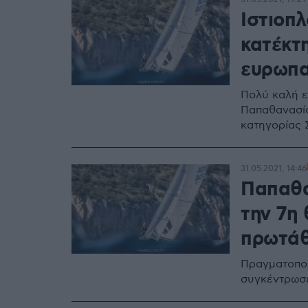
Ιστιοπ
κατέκτ
ευρωπα
Πολύ καλή ε
Παπαθανασίο
κατηγορίας 
31.05.2021, 14:46
Παπαθα
την 7η
πρωτά
Πραγματοποι
συγκέντρωσ