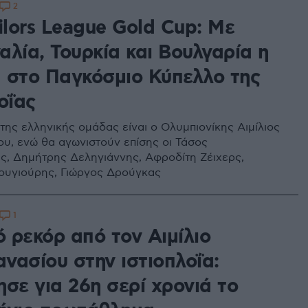
2
ilors League Gold Cup: Με
λία, Τουρκία και Βουλγαρία η
 στο Παγκόσμιο Κύπελλο της
οΐας
της ελληνικής ομάδας είναι ο Ολυμπιονίκης Αιμίλιος
υ, ενώ θα αγωνιστούν επίσης οι Τάσος
, Δημήτρης Δεληγιάννης, Αφροδίτη Ζέιχερς,
ουγιούρης, Γιώργος Δρούγκας
1
 ρεκόρ από τον Αιμίλιο
νασίου στην ιστιοπλοΐα:
σε για 26η σερί χρονιά το