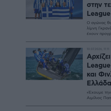
στην τε
League
Ο αγώνας θα
λίμνη Γκραν
έχουν προγρα
10.07.2026, 11:11
Αρχίζει
League
και Φιν
Ελλάδα
«Έχουμε την
Αιμίλιος Πα