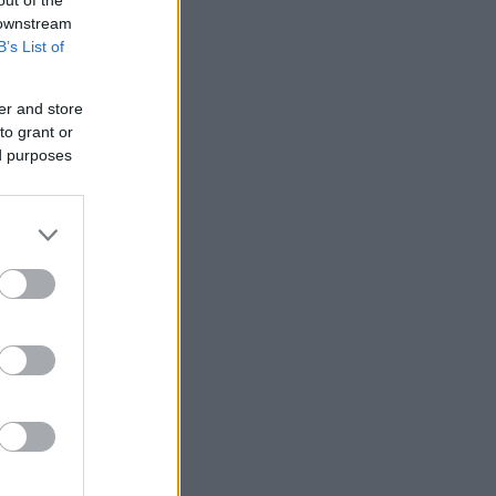
out of the
 downstream
B’s List of
er and store
to grant or
ed purposes