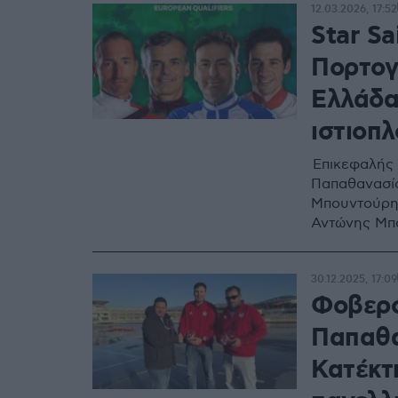
12.03.2026, 17:52
Star Sa
Πορτογα
Ελλάδα
ιστιοπλ
Επικεφαλής 
Παπαθανασίο
Μπουντούρης
Αντώνης Μπ
30.12.2025, 17:09
Φοβερό
Παπαθα
Κατέκτη