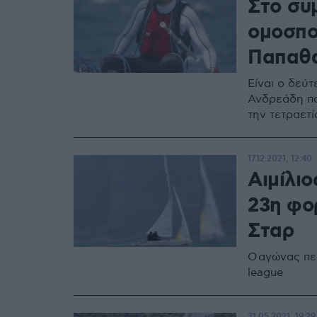
Στο συ
ομοσπον
Παπαθα
Είναι ο δεύ
Ανδρεάδη πο
την τετραετ
17.12.2021, 12:40
Αιμίλι
23η φο
Σταρ
Ο αγώνας περ
league
31.05.2021, 19:29