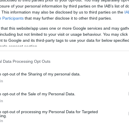
 το μετάλλιο στους
disclosed to third parties prior to your opt-out. You may separately opt-
losure of your personal information by third parties on the IAB’s list of
ακούς Αγώνες του 2028
. This information may also be disclosed by us to third parties on the
IA
Participants
that may further disclose it to other third parties.
κης Αφροδίτη Κυρανάκου, που για οικογενειακούς
ιζόταν με τα χρώματα της Ολλανδίας, θα είναι πλέον
 that this website/app uses one or more Google services and may gath
including but not limited to your visit or usage behaviour. You may click 
μάδας της Ελλάδας
 to Google and its third-party tags to use your data for below specifi
ogle consent section.
λοΐα: Πανίσχυρη η Ελλάδα στα
l Data Processing Opt Outs
 αποφάσεων της Παγκόσμιας
o opt-out of the Sharing of my personal data.
νδίας
In
ς αξιωματούχοι συμμετέχουν σε 12 διαφορετικές
o opt-out of the Sale of my Personal Data.
ης παγκόσμιας ομοσπονδίας
In
to opt-out of processing my Personal Data for Targeted
ing.
In
λητής Ελλάδας για 25η σερί