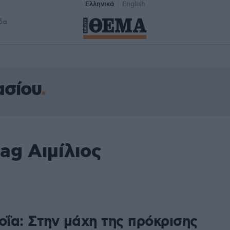
Ελληνικά
English
δα
ασίου
ag Αιμίλιος
οΐα: Στην μάχη της πρόκρισης