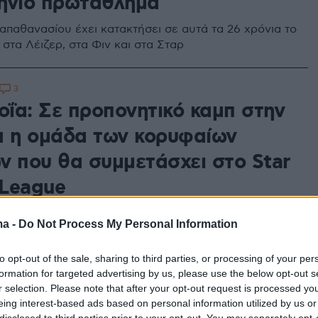
ήνιο πρωτάθλημα
Παπαθανασίου έχει κατακτήσει σε αυτά τα 26 χρόνια το
στα Λέιζερ, στα Φιν και στα Σταρ
3
οΐα: Σε προπονητικό καμπ στην
α η ομάδα των κορυφαίων
ν που θα συμμετάσχει στο Star
 League
της ελληνικής ομάδας είναι ο Αιμίλιος Παπαθανασίου
ma -
Do Not Process My Personal Information
 της χώρας μας θα φέρει το όνομα «Οδυσσεύς»
to opt-out of the sale, sharing to third parties, or processing of your per
formation for targeted advertising by us, please use the below opt-out s
2
r selection. Please note that after your opt-out request is processed y
κή Ιστιοπλοϊκή Ομοσπονδία:
eing interest-based ads based on personal information utilized by us or