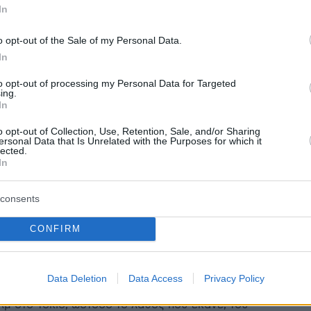
In
ακές ρυθμίσεις ισχύουν έως τις 10:30 το πρωί
o opt-out of the Sale of my Personal Data.
In
1
οριακές ρυθμίσεις στο Αιγάλεω
to opt-out of processing my Personal Data for Targeted
ing.
 δρόμοι κλείνουν την Κυριακή
In
o opt-out of Collection, Use, Retention, Sale, and/or Sharing
 23 Νοεμβρίου έχει προγραμματιστεί αγώνας δρόμου
ersonal Data that Is Unrelated with the Purposes for which it
υμία «Γύρος Αιγάλεω 2025».
lected.
In
2
0
consents
ης δρομέας... έστριψε λάθος
CONFIRM
ασε την πρωτιά σε αγώνα
στο Τόκιο - Δείτε το βίντεο
Data Deletion
Data Access
Privacy Policy
Κιμπέτ Λανγκάτ είχε το προβάδισμα στον αγώνα
λμ στο Τόκιο, ωστόσο το λάθος που έκανε, του