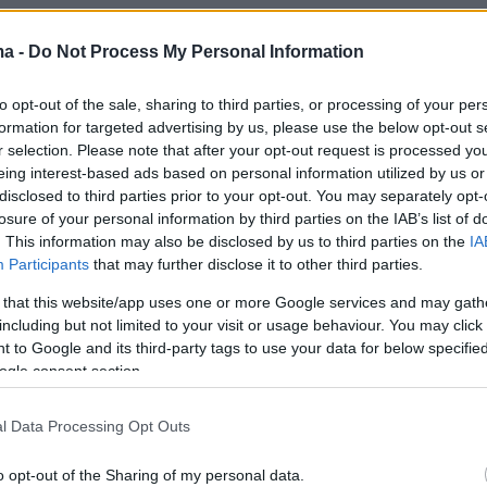
ma -
Do Not Process My Personal Information
19
αξε» από Αϊ-Βασίληδες το
to opt-out of the sale, sharing to third parties, or processing of your per
formation for targeted advertising by us, please use the below opt-out s
της Αθήνας για το Santa Run,
r selection. Please note that after your opt-out request is processed y
eing interest-based ads based on personal information utilized by us or
ίντεο
disclosed to third parties prior to your opt-out. You may separately opt-
losure of your personal information by third parties on the IAB’s list of
τζιά έχει «ντυθεί» στα κόκκινα, με μικρούς και
. This information may also be disclosed by us to third parties on the
IA
 συμμετέχουν σε μια γιορτή αθλητισμού, χαράς και
Participants
that may further disclose it to other third parties.
 - Δούκας: «Πάνω από χίλιοι συμμετέχοντες, χρόνια
ους»
 that this website/app uses one or more Google services and may gath
including but not limited to your visit or usage behaviour. You may click 
 to Google and its third-party tags to use your data for below specifi
4
ogle consent section.
οριακές ρυθμίσεις στην Αθήνα
l Data Processing Opt Outs
ου «43ου Αγώνα Δρόμου
»
o opt-out of the Sharing of my personal data.