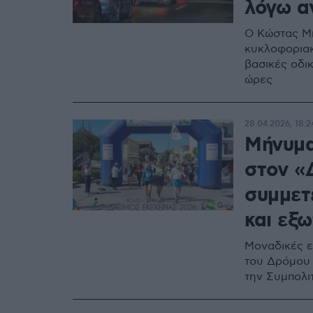
λόγω α
Ο Κώστας Μπ
κυκλοφοριακ
βασικές οδι
ώρες
28.04.2026, 18:2
Μήνυμα
στον «
συμμετ
και εξω
Μοναδικές ε
του Δρόμου 
την Συμπολι