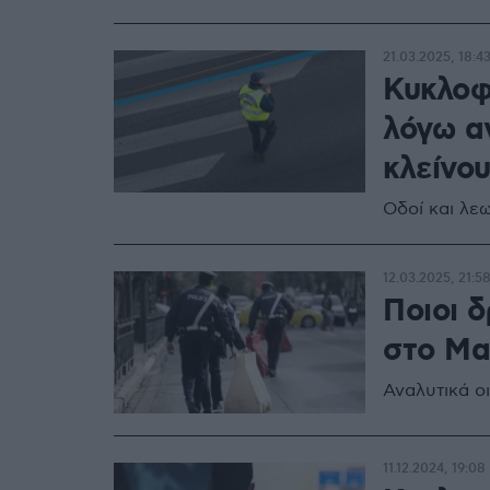
21.03.2025, 18:4
Κυκλοφ
λόγω α
κλείνο
Οδοί και λε
12.03.2025, 21:5
Ποιοι δ
στο Μα
Αναλυτικά ο
11.12.2024, 19:08