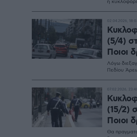
η κυκλοφορί
02.04.2026, 18:0
Κυκλοφ
(5/4) 
Ποιοι δ
Λόγω διεξαγ
Πεδίου Άρεω
07.02.2026, 23:4
Κυκλοφ
(15/2)
Ποιοι δ
Θα πραγματο