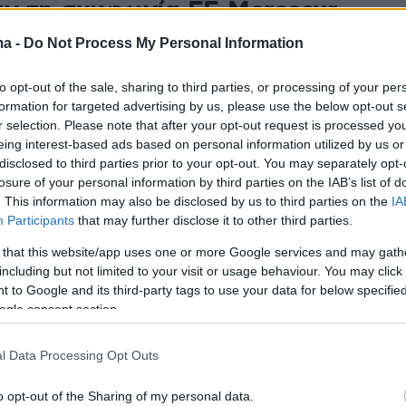
αν τη συμφωνία ΕΕ-Mercosur
ma -
Do Not Process My Personal Information
 που παραθέτει ο υπουργός Υγείας για τη συμφωνία
 για τα αγροτικά προϊόντα
to opt-out of the sale, sharing to third parties, or processing of your per
formation for targeted advertising by us, please use the below opt-out s
1
r selection. Please note that after your opt-out request is processed y
σεις για προώθηση των
eing interest-based ads based on personal information utilized by us or
disclosed to third parties prior to your opt-out. You may separately opt-
ϊκών αγροδιατροφικών
losure of your personal information by third parties on the IAB’s list of
. This information may also be disclosed by us to third parties on the
IA
των παγκοσμίως ζητά από την
Participants
that may further disclose it to other third parties.
όν ο Δημήτρης Τσιόδρας
 that this website/app uses one or more Google services and may gath
including but not limited to your visit or usage behaviour. You may click 
ευτής και εκπρόσωπος τύπου της ευρωομάδας της
 to Google and its third-party tags to use your data for below specifi
ατίαςσημειώνει ότι οι εκστρατείες προώθησης των
ogle consent section.
ροϊόντων της ΕΕ συμβάλλουν σημαντικά στο άνοιγμα
ν αγορών για τους Έλληνες και άλλους
l Data Processing Opt Outs
αγρότες
o opt-out of the Sharing of my personal data.