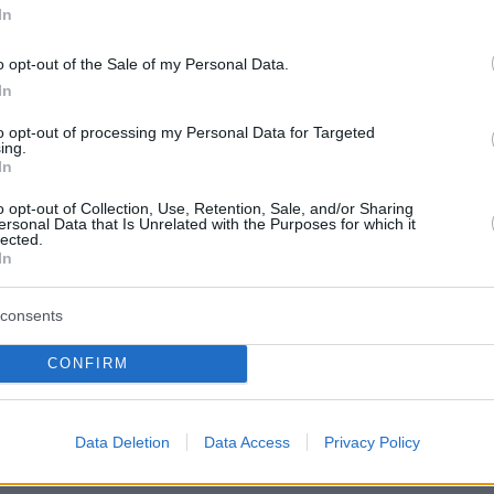
8
27
In
τα συμπεράσματα από την
o opt-out of the Sale of my Personal Data.
ία ΕΕ και ΗΠΑ για τους
In
: Ασάφεια, εξαιρέσεις και νέα
to opt-out of processing my Personal Data for Targeted
ing.
γμάτευση
In
ής 15% στους δασμούς θα μειώσει την
o opt-out of Collection, Use, Retention, Sale, and/or Sharing
ersonal Data that Is Unrelated with the Purposes for which it
κότητα των ευρωπαϊκών επιχειρήσεων στην
lected.
 αγορά, με πιθανές συνέπειες τη μείωση των
In
ους
consents
12
9
CONFIRM
ία ΕΕ-ΗΠΑ: Τι θα γίνει αν
ι η ευρωπαϊκή αγορά στα
Data Deletion
Data Access
Privacy Policy
άνικα τρόφιμα