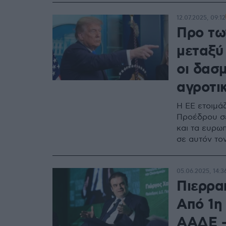
12.07.2025, 09:12
Προ τω
μεταξύ
οι δασμ
αγροτι
Η ΕΕ ετοιμά
Προέδρου σε
και τα ευρω
σε αυτόν τον
05.06.2025, 14:3
Πιερρα
Από 1η
ΑΑΔΕ -