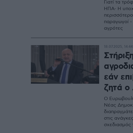
Γιατί τα τρ
ΗΠΑ- Η υποχ
περισσότερο
παραγωγοί -
αγρότες
18.07.2025, 14:44
Στήριξη
αγροδι
εάν επ
ζητά ο
Ο Eυρωβουλε
Νέας Δημοκρ
διαπραγμάτε
στις ανάγκε
σχεδιασμός 