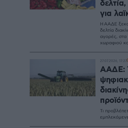
δελτία,
για λαϊ
Η ΑΑΔΕ ξεκα
δελτία διακί
αγορές, στα 
χωραφιού κα
27.07.2026, 17:27
ΑΑΔΕ: 
ψηφιακ
διακίν
προϊόν
Τι προβλέπετ
εμπλεκόμενε