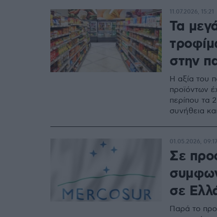
11.07.2026, 15:21
Τα μεγά
τροφίμ
στην π
Η αξία του 
προϊόντων έ
περίπου τα 2
συνήθεια κα
01.05.2026, 09:1
Σε προ
συμφων
σε Ελλ
Παρά το προ