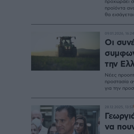
προχωράει σ
προϊόντα ανο
θα εισάγεται
09.01.2026, 16:24
Οι συνέ
συμφων
την Ελ
Νέες προοπτι
προστασία α
για την προ
28.12.2025, 13:57
Γεωργι
να πουν