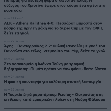
Πατέρας για δεύτερη φορά ο Κωνσταντέλιας: Η
σύζυγός του Χριστίνα έφερε στον κόσμο ένα υγιέστατο
κοριτσάκι
πριν 21 λεπτά
ΑΕΚ - Athens Kallithea 4-0: «Τεσσάρα» μπροστά στον
κόσμο της πριν τη μάχη για το Super Cup με τον ΟΦΗ,
δείτε τα γκολ
πριν 22 λεπτά
Άρης - Πανσερραϊκός 2-2: Φιλική ισοπαλία με γκολ του
Γιαννιώτα στο τέλος, ντεμπούτο του Μιρ, δείτε τα γκολ
πριν 23 λεπτά
Στο νοσοκομείο η Ιωάννα Τούνη με τροφική
δηλητηρίαση: «Τι μάτι πρέπει να έχω φάει», δείτε βίντεο
πριν 24 λεπτά
Η φυσική «συνταγή» για καλύτερη στυτική λειτουργία
πριν 32 λεπτά
Η Τουρκία ζητά μορατόριουμ Ρωσίας - Ουκρανίας στις
επιθέσεις κατά εμπορικών πλοίων στη Μαύρη Θάλασσα