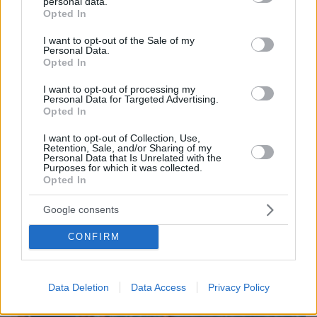
personal data.
grant or deny consent to Google and its third-party tags to
Opted In
use your data for below specified purposes in below Google
consent section.
I want to opt-out of the Sale of my
Personal Data.
Opted In
08.08.2026, 18:08
I want to opt-out of processing my
Personal Data for Targeted Advertising.
Μυστήριο 3.500 ετών στη Σαντορίνη: Ο 15χρονος
Opted In
που δεν πρόλαβε να ξεφύγει από το τσουνάμι
μπορεί ν' αλλάξει τη χρονολογία της μεγάλης
I want to opt-out of Collection, Use,
έκρηξης
Retention, Sale, and/or Sharing of my
Personal Data that Is Unrelated with the
Purposes for which it was collected.
Opted In
Google consents
CONFIRM
Data Deletion
Data Access
Privacy Policy