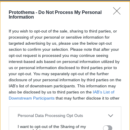
ΔΕΙΤΕ ΟΛΕΣ ΤΙΣ ΕΙΔΗΣΕΙΣ
Protothema -
Do Not Process My Personal
Information
ΤΑ ΠΙΟ ΔΗΜΟΦΙΛΗ
If you wish to opt-out of the sale, sharing to third parties, or
processing of your personal or sensitive information for
targeted advertising by us, please use the below opt-out
section to confirm your selection. Please note that after your
opt-out request is processed you may continue seeing
interest-based ads based on personal information utilized by
us or personal information disclosed to third parties prior to
your opt-out. You may separately opt-out of the further
disclosure of your personal information by third parties on the
IAB’s list of downstream participants. This information may
also be disclosed by us to third parties on the
IAB’s List of
Downstream Participants
that may further disclose it to other
third parties.
Please note that this website/app uses one or more Google
Personal Data Processing Opt Outs
services and may gather and store information including but
not limited to your visit or usage behaviour. You may click to
I want to opt-out of the Sharing of my