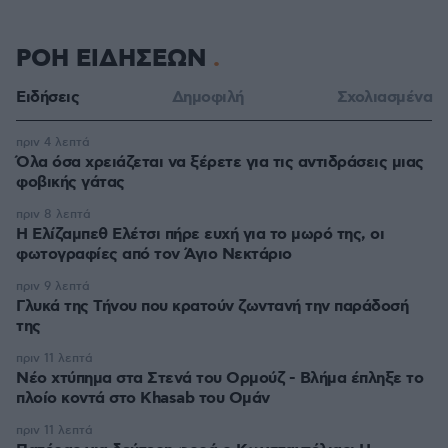
ΡΟΗ ΕΙΔΗΣΕΩΝ
Ειδήσεις
Δημοφιλή
Σχολιασμένα
πριν 4 λεπτά
Όλα όσα χρειάζεται να ξέρετε για τις αντιδράσεις μιας
φοβικής γάτας
πριν 8 λεπτά
Η Ελίζαμπεθ Ελέτσι πήρε ευχή για το μωρό της, οι
φωτογραφίες από τον Άγιο Νεκτάριο
πριν 9 λεπτά
Γλυκά της Τήνου που κρατούν ζωντανή την παράδοσή
της
πριν 11 λεπτά
Νέο χτύπημα στα Στενά του Ορμούζ - Βλήμα έπληξε το
πλοίο κοντά στο Khasab του Ομάν
πριν 11 λεπτά