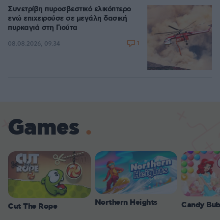
Συνετρίβη πυροσβεστικό ελικόπτερο
ενώ επιχειρούσε σε μεγάλη δασική
πυρκαγιά στη Γιούτα
1
08.08.2026, 09:34
Games
Northern Heights
Candy Bub
Cut The Rope