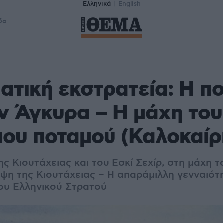
Ελληνικά
English
δα
ατική εκστρατεία: Η π
ν Άγκυρα – Η μάχη του
ου ποταμού (Καλοκαίρι
ης Κιουτάχειας και του Εσκί Σεχίρ, στη μάχη 
ψη της Κιουτάχειας – Η απαράμιλλη γενναιότη
του Ελληνικού Στρατού