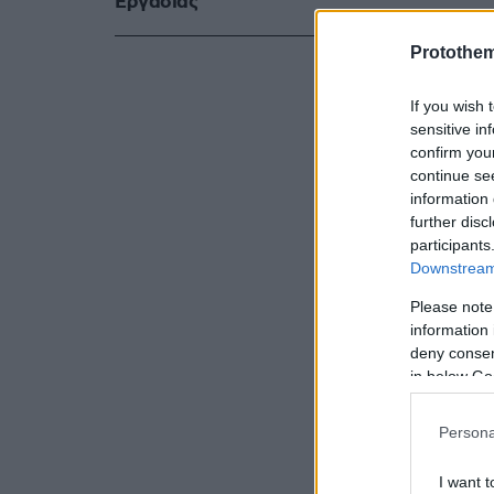
Eργασίας
Αυτό αποτέλ
Protothe
μετατρέψου
χώρα μας σ
If you wish 
sensitive in
confirm you
continue se
information 
further disc
participants
Downstream 
Please note
information 
deny consent
in below Go
Persona
I want t