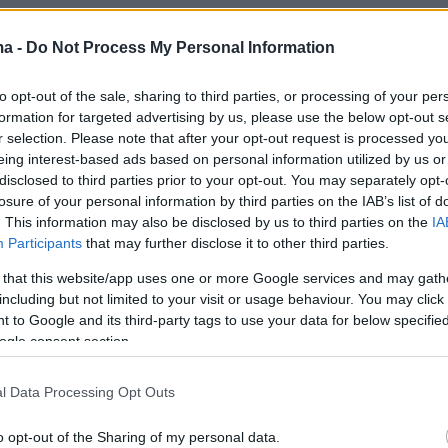
εσε αφορμή για τις δυνάμεις της Αντάντ να
ma -
Do Not Process My Personal Information
ν την υστερόβουλη στάση τους απέναντι στη
ε απροκάλυπτα εχθρική.
to opt-out of the sale, sharing to third parties, or processing of your per
formation for targeted advertising by us, please use the below opt-out s
r selection. Please note that after your opt-out request is processed y
eing interest-based ads based on personal information utilized by us or
disclosed to third parties prior to your opt-out. You may separately opt-
losure of your personal information by third parties on the IAB’s list of
. This information may also be disclosed by us to third parties on the
IA
Participants
that may further disclose it to other third parties.
 that this website/app uses one or more Google services and may gath
including but not limited to your visit or usage behaviour. You may click 
 to Google and its third-party tags to use your data for below specifi
ogle consent section.
l Data Processing Opt Outs
o opt-out of the Sharing of my personal data.