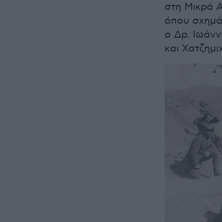
στη Μικρά 
όπου σχημά
ο Δρ. Ιωάν
και Χατζημ