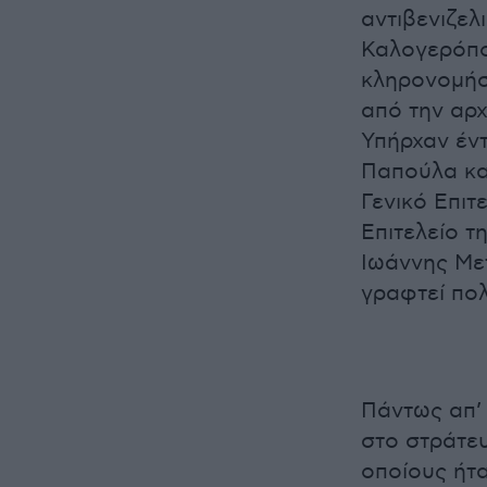
αντιβενιζελ
Καλογερόπο
κληρονομήσ
από την αρχ
Υπήρχαν έν
Παπούλα κα
Γενικό Επιτ
Επιτελείο 
Ιωάννης Μετ
γραφτεί πο
Πάντως απ’ 
στο στράτευ
οποίους ήτα