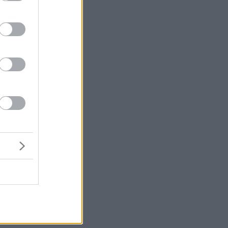
υ
ο
ε