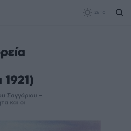
26
°C
ορεία
 1921)
του Σαγγάριου –
τα και οι