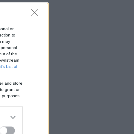
sonal or
ection to
ou may
 personal
out of the
 downstream
B’s List of
er and store
to grant or
ed purposes