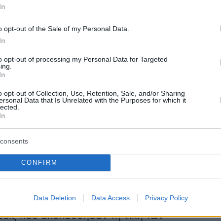
In
o opt-out of the Sale of my Personal Data.
ι ο Κώστας Μ. Σταματόπουλος στο βιβλίο το
In
Σ ΦΤΑΣΑΜΕ ΣΤΗΝ ΚΑΤΑΣΤΡΟΦΗ», θα
to opt-out of processing my Personal Data for Targeted
ότε ο Κωνσταντίνος να παραιτηθεί υπέρ του
ing.
In
ώργιου, στερώντας έτσι από τους
υς την προσχηματική δικαιολογία της
o opt-out of Collection, Use, Retention, Sale, and/or Sharing
ersonal Data that Is Unrelated with the Purposes for which it
ης εχθρότητας απέναντι στην Ελλάδα". Όμως
lected.
In
όπουλος τον δικαιολογεί λόγω των δεινών
οστεί τα τελευταία 5,5 χρόνια και το παλλαϊκό
consents
 Ελλήνων να επιστρέψει: «Αλλά επί τέλους
 έκαμε. Και αυτό είναι το μέχρι στιγμής μερίδι
CONFIRM
ου ευθύνης στην τραγωδία που εξελισσόταν μ
ρους ρυθμούς».
Data Deletion
Data Access
Privacy Policy
σεις που ακολούθησαν τη νίκη των