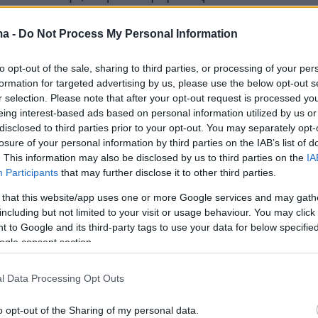
ό διαβατήριο και θεώρηση εισόδου μίας
ma -
Do Not Process My Personal Information
to opt-out of the sale, sharing to third parties, or processing of your per
υγκαταλέγεται στις 12 χώρες που
formation for targeted advertising by us, please use the below opt-out s
νται στη λίστα ταξιδιωτικών περιορισμών που
r selection. Please note that after your opt-out request is processed y
ει η κυβέρνηση του προέδρου Τραμπ.
eing interest-based ads based on personal information utilized by us or
disclosed to third parties prior to your opt-out. You may separately opt-
losure of your personal information by third parties on the IAB’s list of
feree Omar Abdulkadir Artan, who was named
. This information may also be disclosed by us to third parties on the
IA
est men’s referee last year, was welcomed by
Participants
that may further disclose it to other third parties.
 upon arrival in Mogadishu, Somalia, after being
 that this website/app uses one or more Google services and may gath
ry to the U.S. Read more:
including but not limited to your visit or usage behaviour. You may click 
t.co/3eWCS8MXLn
pic.twitter.com/qZxQrOU7sf
 to Google and its third-party tags to use your data for below specifi
ogle consent section.
ashington Post (@washingtonpost)
June 10,
l Data Processing Opt Outs
o opt-out of the Sharing of my personal data.