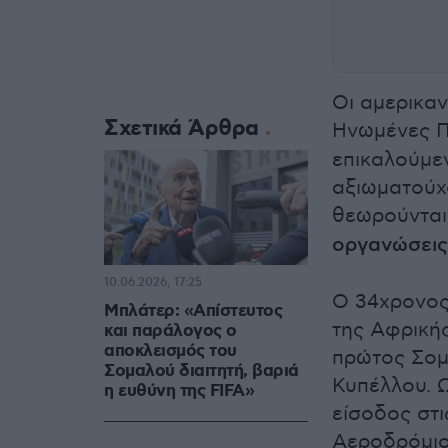
Οι αμερικαν
Σχετικά Άρθρα
Ηνωμένες Π
επικαλούμε
αξιωματούχ
θεωρούνται
οργανώσεις
10.06.2026, 17:25
Ο 34χρονος
Μπλάτερ: «Απίστευτος
της Αφρικής
και παράλογος ο
αποκλεισμός του
πρώτος Σομ
Σομαλού διαιτητή, βαριά
Κυπέλλου. 
η ευθύνη της FIFA»
είσοδος στι
Αεροδρόμιο 