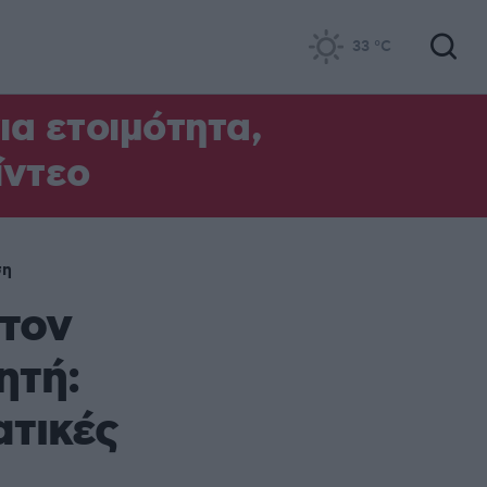
33
°C
α ετοιμότητα,
ίντεο
ση
 τον
ητή:
ατικές