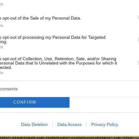
In
έστρεψε στη Σομαλία την Τετάρτη, ενώ πηγή
νικής κυβέρνησης ανέφερε ότι κατά τον
o opt-out of the Sale of my Personal Data.
 την Υπηρεσία Τελωνείων και Προστασίας
In
οπίστηκαν επιβαρυντικά στοιχεία, τα οποία
to opt-out of processing my Personal Data for Targeted
τον ταξιδιώτη μη επιλέξιμο για είσοδο στη
ing.
In
να με τη μεταναστευτική νομοθεσία των
o opt-out of Collection, Use, Retention, Sale, and/or Sharing
ersonal Data that Is Unrelated with the Purposes for which it
lected.
In
νικές Αρχές υποστήριξαν ότι η απόφαση
 λόγους
εθνικής ασφάλειας
, χωρίς να δώσουν
consents
ς λεπτομέρειες σχετικά με τα στοιχεία που
αν.
CONFIRM
ρτάν δήλωσε στους New York Times ότι
Data Deletion
Data Access
Privacy Policy
επί 11 ώρες
από αξιωματούχους
ης σχετικά με πιθανές διασυνδέσεις με την