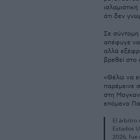
ισλαμιστικ
ότι δεν γνω
Σε σύντομη
απέφυγε να
αλλά εξέφρ
βρεθεί στο
«Θέλω να ε
παρέμεινε σ
στη Μογκαντ
επόμενο Πα
El árbitr
Estados U
2026, fue