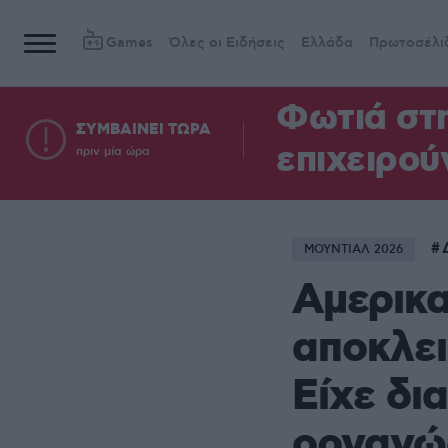
Games
Όλες οι Ειδήσεις
Ελλάδα
Πρωτοσέλι
Φωτιά στη
ΣΥΜΒΑΙΝΕΙ ΤΩΡΑ
επιχειρού
πριν μία ώρα
ΜΟΥΝΤΙΑΛ 2026
Αμερικα
αποκλει
Είχε δι
οργανώ