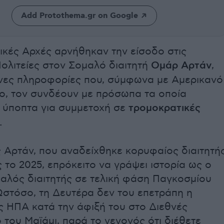
Add Protothema.gr on Google
ικές Αρχές αρνήθηκαν την είσοδο στις
ολιτείες στον Σομαλό διαιτητή
Ομάρ Αρτάν
,
νες πληροφορίες που, σύμφωνα με Αμερικανό
ο, τον συνδέουν με πρόσωπα τα οποία
 ύποπτα για συμμετοχή σε
τρομοκρατικές
.
 Αρτάν, που αναδείχθηκε κορυφαίος διαιτητή
 το 2025, επρόκειτο να γράψει ιστορία ως ο
αλός διαιτητής σε τελική φάση Παγκοσμίου
Ωστόσο, τη Δευτέρα δεν του επετράπη η
ς ΗΠΑ κατά την άφιξή του στο Διεθνές
του Μαϊάμι, παρά το γεγονός ότι διέθετε