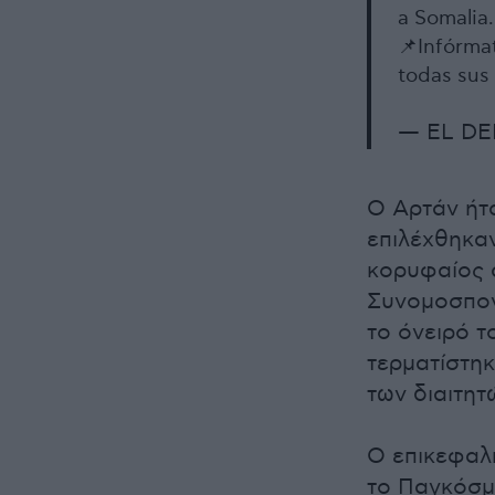
a Somalia.
📌Infórma
todas sus
— EL DE
Ο Αρτάν ήτα
επιλέχθηκαν
κορυφαίος 
Συνομοσπον
το όνειρό 
τερματίστηκ
των διαιτητ
Ο επικεφαλή
το Παγκόσμι