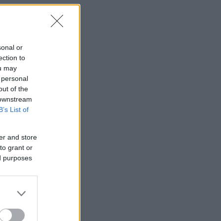
sonal or
ection to
ou may
 personal
out of the
 downstream
B’s List of
er and store
to grant or
ed purposes