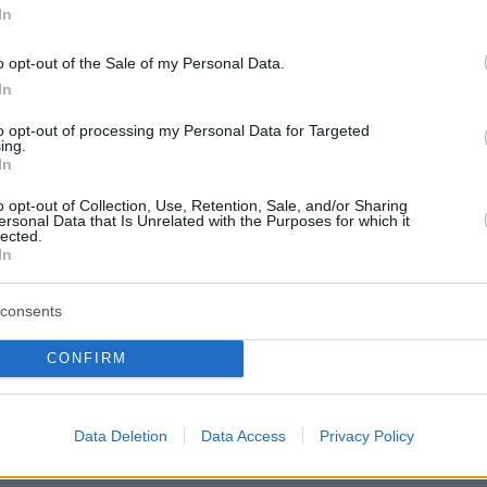
In
o opt-out of the Sale of my Personal Data.
In
protothema.gr στο Google News
το
και μάθετε πρώτοι
to opt-out of processing my Personal Data for Targeted
εις
ing.
In
Ειδήσεις
 τελευταίες
από την Ελλάδα και τον Κόσμο, τη
o opt-out of Collection, Use, Retention, Sale, and/or Sharing
Protothema.gr
μβαίνουν, στο
ersonal Data that Is Unrelated with the Purposes for which it
lected.
In
ΙΑ
ΠΡΟΣΘΗΚΗ ΣΧΟΛΙΟΥ
(7)
consents
CONFIRM
6, 14:56
Data Deletion
Data Access
Privacy Policy
σταλιά, 2χ 3 .. Καλώς τον παιχτάρά, η μεγαλύτερη
ρονιάς είναι αυτή. Πάμε Παναθα !!!!