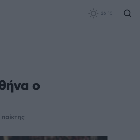
26
°C
θήνα ο
 παίκτης