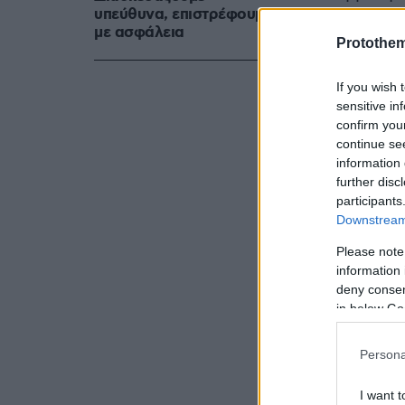
υπεύθυνα, επιστρέφουμε
όλες τις δι
με ασφάλεια
ασίστ, ενώ 
Protothe
εμφανίσεις 
If you wish 
γκολ και τρε
sensitive in
confirm you
ΠΗΓΗ: ΑΠΕ
continue se
information 
further disc
participants
Downstream 
Please note
information 
deny consent
in below Go
Persona
I want t