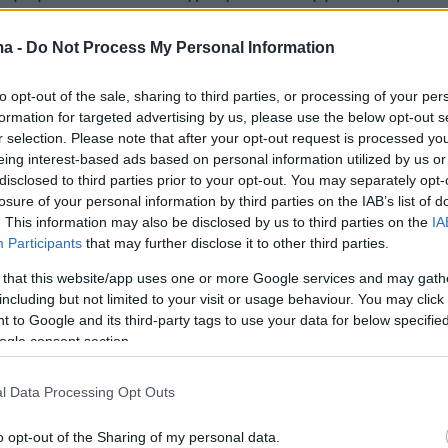
οργανώσεις με απολογισμό δύο γκολ και πέντε
την αγωνιστική περίοδο 2025-26 μέτρησε 44
ma -
Do Not Process My Personal Information
σε όλες τις διοργανώσεις με απολογισμό δύο
to opt-out of the sale, sharing to third parties, or processing of your per
ις ασίστ.
formation for targeted advertising by us, please use the below opt-out s
r selection. Please note that after your opt-out request is processed y
eing interest-based ads based on personal information utilized by us or
disclosed to third parties prior to your opt-out. You may separately opt-
losure of your personal information by third parties on the IAB’s list of
. This information may also be disclosed by us to third parties on the
IA
Participants
that may further disclose it to other third parties.
 that this website/app uses one or more Google services and may gath
including but not limited to your visit or usage behaviour. You may click 
 to Google and its third-party tags to use your data for below specifi
ogle consent section.
l Data Processing Opt Outs
o opt-out of the Sharing of my personal data.