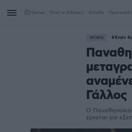
Games
Όλες οι Ειδήσεις
Ελλάδα
Πρωτοσέλι
Ετιέν 
SPORTS
Παναθην
μεταγρα
αναμένε
Γάλλος
Ο Παναθηναϊκός
έρχεται για εξε