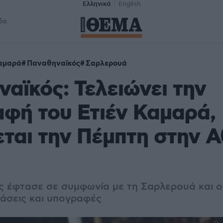
Ελληνικά
English
δα
Καμαρά
Παναθηναϊκός
Σαρλερουά
αϊκός: Τελειώνει την
φή του Ετιέν Καμαρά,
ται την Πέμπτη στην Α
 έφτασε σε συμφωνία με τη Σαρλερουά και ο
τάσεις και υπογραφές