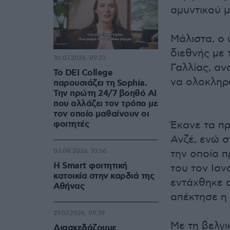
αμυντικού μ
Μάλιστα, ο 
διεθνής με 
30.07.2026, 09:33
Γαλλίας, αν
Το DEI College
να ολοκληρω
παρουσιάζει τη Sophia.
Την πρώτη 24/7 βοηθό AI
που αλλάζει τον τρόπο με
τον οποίο μαθαίνουν οι
φοιτητές
Έκανε τα πρ
Ανζέ, ενώ σ
03.08.2026, 10:56
την οποία 
Η Smart φοιτητική
του τον Ιαν
κατοικία στην καρδιά της
εντάχθηκε σ
Αθήνας
απέκτησε η
29.07.2026, 09:39
Με τη βελγι
Διασκεδάζουμε