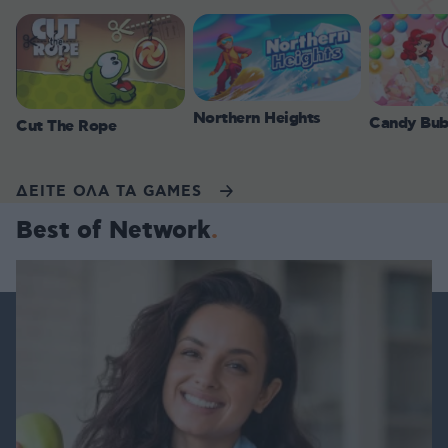
Northern Heights
Candy Bub
Cut The Rope
ΔΕΙΤΕ ΟΛΑ ΤΑ GAMES
Best of Network