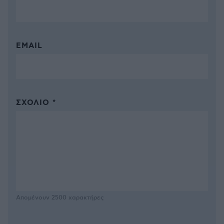
EMAIL
ΣΧΌΛΙΟ *
Απομένουν
2500
χαρακτήρες