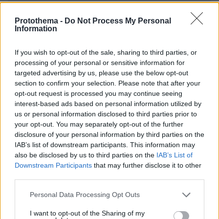
Protothema -
Do Not Process My Personal
Information
If you wish to opt-out of the sale, sharing to third parties, or
* Υποχρεωτικά πεδία
processing of your personal or sensitive information for
targeted advertising by us, please use the below opt-out
section to confirm your selection. Please note that after your
opt-out request is processed you may continue seeing
ΡΟΗ ΕΙΔΗΣΕΩΝ
interest-based ads based on personal information utilized by
us or personal information disclosed to third parties prior to
Ειδήσεις
Δημοφιλή
Σχολιασμένα
your opt-out. You may separately opt-out of the further
disclosure of your personal information by third parties on the
πριν 12 λεπτά
IAB’s list of downstream participants. This information may
Από το «φυτώριο» της Ουκρανίας στα καρτέλ της
also be disclosed by us to third parties on the
IAB’s List of
Κολομβίας: Αντάρτες και μέλη συμμοριών
Downstream Participants
that may further disclose it to other
εκπαιδεύονται στον πόλεμο των drones
third parties.
πριν 12 λεπτά
Please note that this website/app uses one or more Google
Personal Data Processing Opt Outs
Συνελήφθη σε προαύλιο σχολείου στο Μαρούσι
services and may gather and store information including but
35χρονος για διακίνηση ναρκωτικών
not limited to your visit or usage behaviour. You may click to
I want to opt-out of the Sharing of my