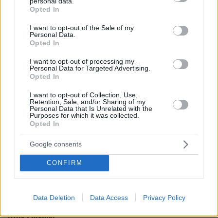
personal data.
πριν 23 λεπτά
grant or deny consent to Google and its third-party tags to
Opted In
Fisherman sandals: Tα ωραιότερα ζευγάρια για το
use your data for below specified purposes in below Google
καλοκαίρι 2026
consent section.
I want to opt-out of the Sale of my
Personal Data.
πριν 23 λεπτά
Opted In
Ακύλας για τη 10η θέση στη Eurovision: Σίγουρα
αδικηθήκαμε, σε καμία περίπτωση δεν το αξίζαμε
I want to opt-out of processing my
Personal Data for Targeted Advertising.
πριν 24 λεπτά
Opted In
Σχεδόν 100 νεκροί από τις πλημμύρες στη
βορειοανατολική Ινδία
I want to opt-out of Collection, Use,
Retention, Sale, and/or Sharing of my
πριν 24 λεπτά
Personal Data that Is Unrelated with the
Purposes for which it was collected.
Η επιστήμη πίσω από το τέλειο χταπόδι ξιδάτο
Opted In
πριν 25 λεπτά
Είδος υπό εξαφάνιση οι υπερπολύτεκνοι στην Ελλάδα
Google consents
που γερνάει: Τα... δύο ταψιά μεσημεριανό, τα
επιδόματα, η καθημερινότητά τους
CONFIRM
πριν 26 λεπτά
Εξαρθρώθηκε κύκλωμα διακινητών με... τζίρο 24 εκατ.
ευρώ στην Ισπανία: 78 συλλήψεις, μετέφεραν
Data Deletion
Data Access
Privacy Policy
ναρκωτικά προς την Αλγερία και 2.000 μετανάστες
στην Ευρώπη