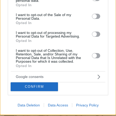
με τον Φώτη Ιωαννίδη: Διασταυρώστε καμιά
personal data.
grant or deny consent to Google and its third-party tags to
πληροφορία πριν εκτοξεύσετε τη βλακεία σας, θα
Opted In
use your data for below specified purposes in below Google
γίνετε ρόμπα
consent section.
I want to opt-out of the Sale of my
Personal Data.
πριν 25 λεπτά
Opted In
Μοκόκα: Θέλουμε να χτίσουμε κάτι μεγάλο στον Άρη
πριν 27 λεπτά
I want to opt-out of processing my
Personal Data for Targeted Advertising.
Ο Μάριος Ηλιόπουλος συναντήθηκε με τον Μάγερ:
Opted In
«Καλώς ήρθες στην ΑΕΚ, βασίζουμε πολλά σε εσένα»,
βίντεο
I want to opt-out of Collection, Use,
Retention, Sale, and/or Sharing of my
Personal Data that Is Unrelated with the
Purposes for which it was collected.
ΔΕΙΤΕ ΟΛΕΣ ΤΙΣ ΕΙΔΗΣΕΙΣ
Opted In
Google consents
ΤΑ ΠΙΟ ΔΗΜΟΦΙΛΗ
CONFIRM
Data Deletion
Data Access
Privacy Policy