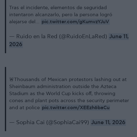
Tras el incidente, elementos de seguridad
intentaron alcanzarlo, pero la persona logró
pic.twitter.com/gKumvzYJuV
alejarse del…
— Ruido en la Red (@RuidoEnLaRed)
June 11,
2026
🚨Thousands of Mexican protestors lashing out at
Sheinbaum administration outside the Azteca
Stadium as the World Cup kicks off, throwing
cones and plant pots across the security perimeter
pic.twitter.com/XEEzh6baCu
and at police
— Sophia Cai (@SophiaCai99)
June 11, 2026