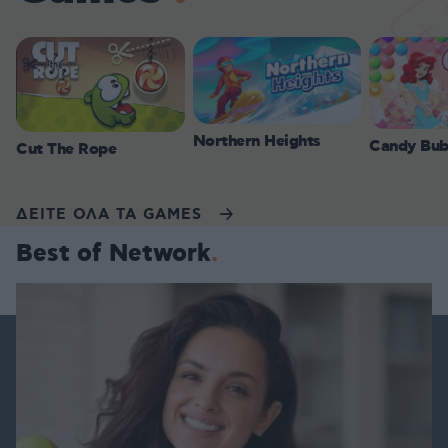
Northern Heights
Candy Bub
Cut The Rope
ΔΕΙΤΕ ΟΛΑ ΤΑ GAMES
Best of Network