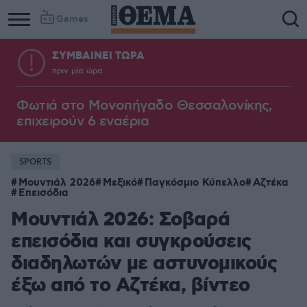
Games
ΣΥΜΒΑΙΝΕΙ ΤΩΡΑ
πριν μία ώρα
Φωτιά στο Μονοπήγαδο Θεσσαλονίκης,
επιχειρούν 6 εναέρια
SPORTS
Μουντιάλ 2026
Μεξικό
Παγκόσμιο Κύπελλο
Αζτέκα
Επεισόδια
Μουντιάλ 2026: Σοβαρά
επεισόδια και συγκρούσεις
διαδηλωτών με αστυνομικούς
έξω από το Αζτέκα, βίντεο