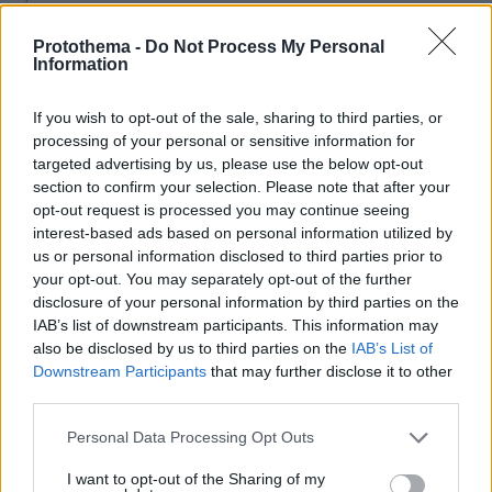
Ρόδρι: Η Μάντσεστερ Σίτι απέρριψε την πρώτη πρόταση
της Μπαρτσελόνα, ύψους 45 εκατομμυρίων
Protothema -
Do Not Process My Personal
Information
πριν 12 λεπτά
Μέχρι το τέλος του καλοκαιριού αυτά τα ζώδια θα
έχουν βρει την αληθινή αγάπη
If you wish to opt-out of the sale, sharing to third parties, or
processing of your personal or sensitive information for
πριν 14 λεπτά
targeted advertising by us, please use the below opt-out
Στην Ακαδημία ποδοσφαίρου του Ολυμπιακού ο γιος
section to confirm your selection. Please note that after your
του Τζιοβάνι
opt-out request is processed you may continue seeing
interest-based ads based on personal information utilized by
πριν 21 λεπτά
Linktour ALUMI: Το πιο έξυπνο αυτοκίνητο της πόλης -
us or personal information disclosed to third parties prior to
Δείτε το video
your opt-out. You may separately opt-out of the further
disclosure of your personal information by third parties on the
πριν 22 λεπτά
IAB’s list of downstream participants. This information may
Τα νέα nepo babies που κάνουν απόβαση στο Hollywood
also be disclosed by us to third parties on the
IAB’s List of
πριν 22 λεπτά
Downstream Participants
that may further disclose it to other
Οικονομία στην κουζίνα: Φτιάχνουμε με ένα κοτόπουλο
third parties.
τρία φαγητά
Please note that this website/app uses one or more Google
Personal Data Processing Opt Outs
πριν 25 λεπτά
services and may gather and store information including but
Η Ελένη Βουλγαράκη ξεσπά μετά τις φήμες χωρισμού
not limited to your visit or usage behaviour. You may click to
I want to opt-out of the Sharing of my