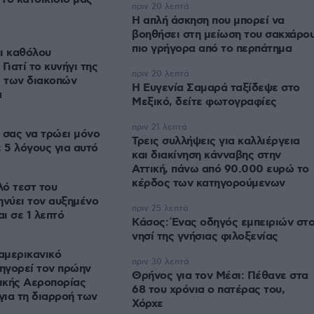
πριν 20 λεπτά
Η απλή άσκηση που μπορεί να
βοηθήσει στη μείωση του σακχάρο
πιο γρήγορα από το περπάτημα
ι καθόλου
Γιατί το κυνήγι της
πριν 20 λεπτά
ς των διακοπών
Η Ευγενία Σαμαρά ταξίδεψε στο
α
Μεξικό, δείτε φωτογραφίες
πριν 21 λεπτά
 σας να τρώει μόνο
Τρεις συλλήψεις για καλλιέργεια
ε 5 λόγους για αυτό
και διακίνηση κάνναβης στην
Αττική, πάνω από 90.000 ευρώ το
κέρδος των κατηγορούμενων
ό τεστ του
ηνύει τον αυξημένο
πριν 25 λεπτά
αι σε 1 λεπτό
Κάσος: Ένας οδηγός εμπειριών στ
νησί της γνήσιας φιλοξενίας
 αμερικανικό
πριν 30 λεπτά
ηγορεί τον πρώην
Θρήνος για τον Μέσι: Πέθανε στα
ικής Αεροπορίας
68 του χρόνια ο πατέρας του,
ια τη διαρροή των
Χόρχε