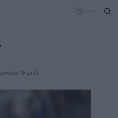
35
°C
ν
μετοχές 19 γκολ