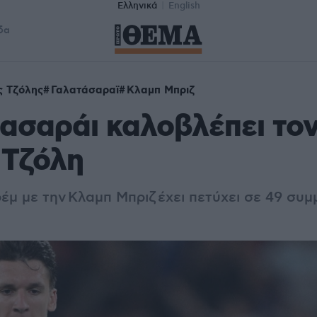
Ελληνικά
English
δα
ς Τζόλης
Γαλατάσαραϊ
Κλαμπ Μπριζ
ασαράι καλοβλέπει το
 Τζόλη
έμ με την Κλαμπ Μπριζ
έχει πετύχει σε 49 συμ