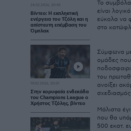
Το συμβόλαι
24.02.2026, 20:45
είναι λογικ
Βίντεο: Η εκπληκτική
εύκολα να 
ενέργεια του Τζόλη και η
απίστευτη επέμβαση του
στο κατώφλι
Όμπλακ
Σύμφωνα με 
ομάδες που.
ποδοσφαιρι
του πρωταθ
19.02.2026, 20:01
ανοίξει ακό
Στην κορυφαία ενδεκάδα
σχεδιασμός 
του Champions League ο
Χρήστος Τζόλης, βίντεο
Μάλιστα έγι
που θα υπάρ
500 εκατ. ε