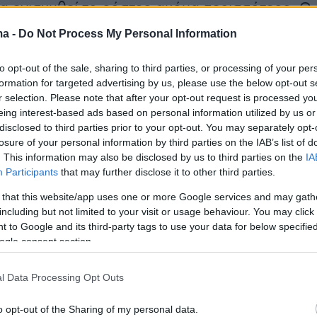
α ενισχυθεί το ρόστερ ακόμα περισσότερο. Ο
πόν, είναι ένα από τα ονόματα που έχουν
ma -
Do Not Process My Personal Information
ο έντονα στο εσωτερικό του κλαμπ.
to opt-out of the sale, sharing to third parties, or processing of your per
formation for targeted advertising by us, please use the below opt-out s
ξτρέμ βρίσκεται στην κορυφή της λίστας
για
r selection. Please note that after your opt-out request is processed y
η των άκρων της μεσοεπιθετικής γραμμής και
eing interest-based ads based on personal information utilized by us or
ρο ότι η Γαλατά θα προσπαθήσει να πάρει το
disclosed to third parties prior to your opt-out. You may separately opt-
losure of your personal information by third parties on the IAB’s list of
ν παίκτη και να «λυγίσει» τις απαιτήσεις της
. This information may also be disclosed by us to third parties on the
IA
, οι οποίες δεν αποκλείεται να ξεπεράσουν
Participants
that may further disclose it to other third parties.
ε 40 εκατ. ευρώ για την πώλησή του.
 that this website/app uses one or more Google services and may gath
including but not limited to your visit or usage behaviour. You may click 
 to Google and its third-party tags to use your data for below specifi
ogle consent section.
 είναι τόσο απλό για τη Γαλατασαράι καθώς
 λεφτά, είναι και το πρεστίζ αφού για τον
l Data Processing Opt Outs
χουν μάτια από ομάδων του τοπ-5 της
ι εφόσον ο Έλληνας ποδοσφαιριστής θέλει ν
o opt-out of the Sharing of my personal data.