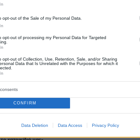
όμενο μεγάλο βήμα, δεν θα είναι τόσο εύκολο
In
 προς τη μεριά της Τουρκίας.
o opt-out of the Sale of my Personal Data.
In
tta
to opt-out of processing my Personal Data for Targeted
ing.
In
protothema.gr στο Google News
το
και μάθετε πρώτοι
o opt-out of Collection, Use, Retention, Sale, and/or Sharing
εις
ersonal Data that Is Unrelated with the Purposes for which it
lected.
In
Ειδήσεις
 τελευταίες
από την Ελλάδα και τον Κόσμο, τη
Protothema.gr
μβαίνουν, στο
consents
CONFIRM
Ειδήσεις
Δημοφιλή
Σχολιασμέν
ΗΣΕΩΝ
Data Deletion
Data Access
Privacy Policy
προβλημάτων ασφαλείας στο νέο
 είναι πολύ
Air Force One
 το κατοικίδιό μας-