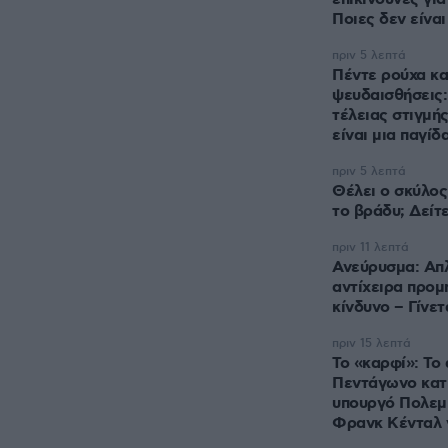
Ποιες δεν είναι
πριν 5 λεπτά
Πέντε ρούχα κα
ψευδαισθήσεις: 
τέλειας στιγμή
είναι μια παγίδ
πριν 5 λεπτά
Θέλει ο σκύλος
το βράδυ; Δείτ
πριν 11 λεπτά
Ανεύρυσμα: Απλ
αντίχειρα προμ
κίνδυνο – Γίνετ
πριν 15 λεπτά
Το «καρφί»: Το
Πεντάγωνο κατ
υπουργό Πολεμ
Φρανκ Κένταλ γ