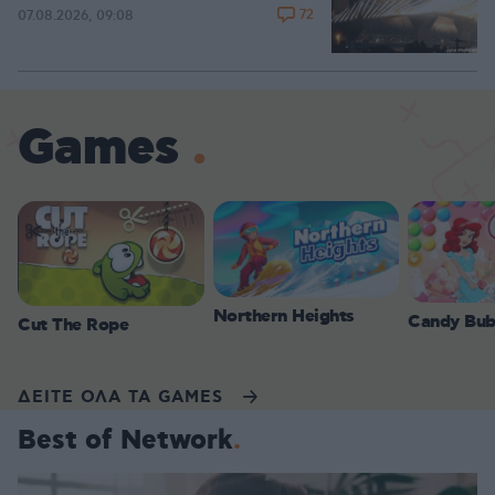
72
07.08.2026, 09:08
Games
Northern Heights
Candy Bub
Cut The Rope
ΔΕΙΤΕ ΟΛΑ ΤΑ GAMES
Best of Network