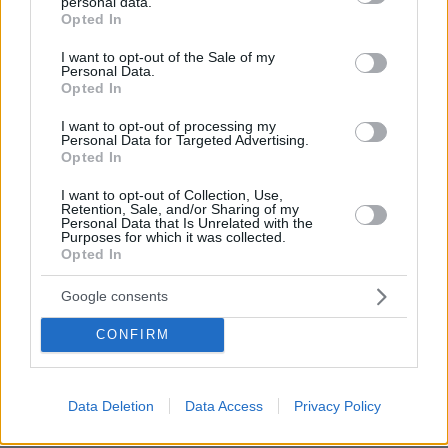
personal data.
grant or deny consent to Google and its third-party tags to
Opted In
use your data for below specified purposes in below Google
consent section.
I want to opt-out of the Sale of my
Personal Data.
Opted In
I want to opt-out of processing my
Personal Data for Targeted Advertising.
Opted In
27.07.2026, 06:00
I want to opt-out of Collection, Use,
Το μέλλον της τεχνολογίας
Retention, Sale, and/or Sharing of my
Personal Data that Is Unrelated with the
Purposes for which it was collected.
03.08.2026, 10:56
Opted In
Η Smart φοιτητική κατοικία στην καρδιά της Αθήνας
Google consents
26.07.2026, 09:54
CONFIRM
Επαγγελματική Εκπαίδευση & Εξειδίκευση: Το Mοντέλο που
σε Bάζει στην Aγορά Eργασίας
Data Deletion
Data Access
Privacy Policy
ΡΟΗ ΕΙΔΗΣΕΩΝ