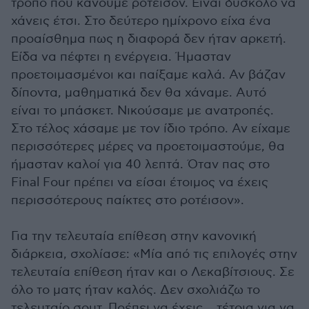
τρόπο που κάνουμε ροτέισον. Είναι δύσκολο να
χάνεις έτσι. Στο δεύτερο ημίχρονο είχα ένα
προαίσθημα πως η διαφορά δεν ήταν αρκετή.
Είδα να πέφτει η ενέργεια. Ήμασταν
προετοιμασμένοι και παίξαμε καλά. Αν βάζαν
δίποντα, μαθηματικά δεν θα χάναμε. Αυτό
είναι το μπάσκετ. Νικούσαμε με ανατροπές.
Στο τέλος χάσαμε με τον ίδιο τρόπο. Αν είχαμε
περισσότερες μέρες να προετοιμαστούμε, θα
ήμασταν καλοί για 40 λεπτά. Όταν πας στο
Final Four πρέπει να είσαι έτοιμος να έχεις
περισσότερους παίκτες στο ροτέισον».
Για την τελευταία επίθεση στην κανονική
διάρκεια, σχολίασε: «Μία από τις επιλογές στην
τελευταία επίθεση ήταν και ο Λεκαβίτσιους. Σε
όλο το ματς ήταν καλός. Δεν σχολιάζω το
τελευταίο σουτ. Πρέπει να έχεις… τέτοια για να