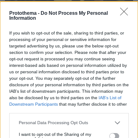
Protothema -
Do Not Process My Personal
Information
10.05.2026, 00:00
Φίζελ παρά την ήττα στον τελικό: Είμαι ευγνώμων που είμαι
If you wish to opt-out of the sale, sharing to third parties, or
εδώ με αυτούς τους συμπαίκτες
processing of your personal or sensitive information for
targeted advertising by us, please use the below opt-out
Thema Insights
section to confirm your selection. Please note that after your
opt-out request is processed you may continue seeing
interest-based ads based on personal information utilized by
us or personal information disclosed to third parties prior to
your opt-out. You may separately opt-out of the further
disclosure of your personal information by third parties on the
IAB’s list of downstream participants. This information may
also be disclosed by us to third parties on the
IAB’s List of
Downstream Participants
that may further disclose it to other
third parties.
Please note that this website/app uses one or more Google
Personal Data Processing Opt Outs
services and may gather and store information including but
not limited to your visit or usage behaviour. You may click to
I want to opt-out of the Sharing of my