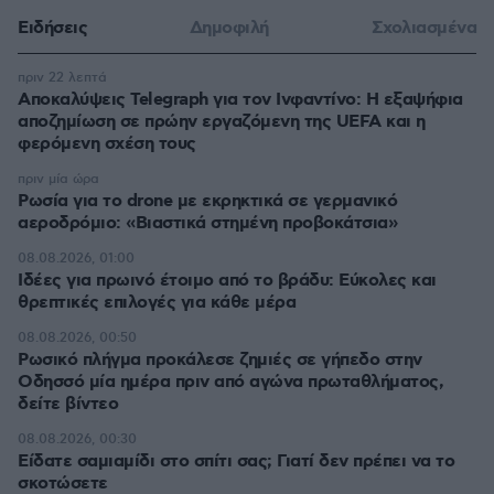
Ειδήσεις
Δημοφιλή
Σχολιασμένα
πριν 22 λεπτά
Αποκαλύψεις Telegraph για τον Ινφαντίνο: Η εξαψήφια
αποζημίωση σε πρώην εργαζόμενη της UEFA και η
φερόμενη σχέση τους
πριν μία ώρα
Ρωσία για το drone με εκρηκτικά σε γερμανικό
αεροδρόμιο: «Βιαστικά στημένη προβοκάτσια»
08.08.2026, 01:00
Ιδέες για πρωινό έτοιμο από το βράδυ: Εύκολες και
θρεπτικές επιλογές για κάθε μέρα
08.08.2026, 00:50
Ρωσικό πλήγμα προκάλεσε ζημιές σε γήπεδο στην
Οδησσό μία ημέρα πριν από αγώνα πρωταθλήματος,
δείτε βίντεο
08.08.2026, 00:30
Είδατε σαμιαμίδι στο σπίτι σας; Γιατί δεν πρέπει να το
σκοτώσετε