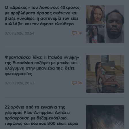
Ο «Δράκος» του Λονδίνου: 40χρονος
με προβλήματα όρασης σκότωνε και
βίαζε γυναίκες, η αστυνομία τον είχε
συλλάβει και τον άφησε ελεύθερο
34
07.08.2026, 22:54
Φραντσέσκα Τόκα: Η Ιταλίδα «νύφη»
της Eurovision ποζάρει με μπικίνι και...
ολόγυμνη στην μπανιέρα της, δείτε
φωτογραφίες
36
07.08.2026, 20:57
22 χρόνια από τα εγκαίνια της
γέφυρας Ρίου-Αντιρρίου: Αντέχει
πρόσκρουση με δεξαμενόπλοιο,
τυφώνες και κόστισε 800 εκατ. ευρώ