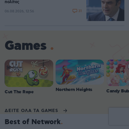
πολίτες
31
06.08.2026, 12:56
Games
Northern Heights
Candy Bub
Cut The Rope
ΔΕΙΤΕ ΟΛΑ ΤΑ GAMES
Best of Network