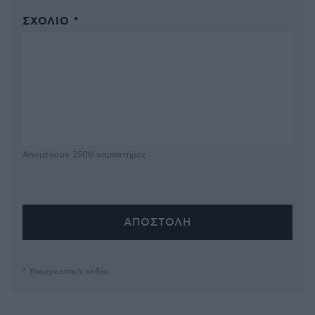
ΣΧΌΛΙΟ *
Απομένουν
2500
χαρακτήρες
* Υποχρεωτικά πεδία