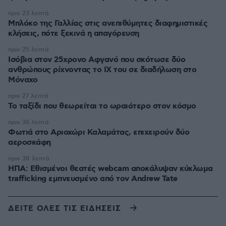
πριν 23 λεπτά
Μπλόκο της Γαλλίας στις ανεπιθύμητες διαφημιστικές
κλήσεις, πότε ξεκινά η απαγόρευση
πριν 25 λεπτά
Ισόβια στον 25χρονο Αφγανό που σκότωσε δύο
ανθρώπους ρίχνοντας το ΙΧ του σε διαδήλωση στο
Μόναχο
πριν 27 λεπτά
Το ταξίδι που θεωρείται το ωραιότερο στον κόσμο
πριν 36 λεπτά
Φωτιά στο Αριοχώρι Καλαμάτας, επιχειρούν δύο
αεροσκάφη
πριν 38 λεπτά
ΗΠΑ: Εθισμένοι θεατές webcam αποκάλυψαν κύκλωμα
trafficking εμπνευσμένο από τον Andrew Tate
ΔΕΙΤΕ ΟΛΕΣ ΤΙΣ ΕΙΔΗΣΕΙΣ