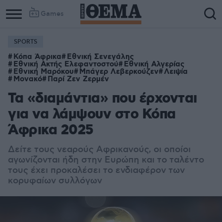
Games
SPORTS
Κόπα Άφρικα
Εθνική Σενεγάλης
Εθνική Ακτής Ελεφαντοστού
Εθνική Αλγερίας
Εθνική Μαρόκου
Μπάγερ Λεβερκούζεν
Λειψία
Μονακό
Παρί Ζεν Ζερμέν
Τα «διαμάντια» που έρχονται
για να λάμψουν στο Κόπα
Άφρικα 2025
Δείτε τους νεαρούς Αφρικανούς, οι οποίοι
αγωνίζονται ήδη στην Ευρώπη και το ταλέντο
τους έχει προκαλέσει το ενδιαφέρον των
κορυφαίων συλλόγων