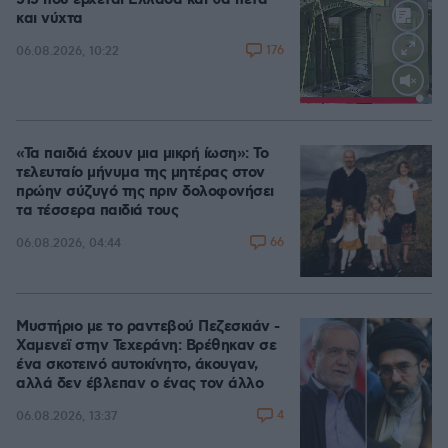
515 που έρχεται Ελλάδα και θα πετά
και νύχτα
Video
176
06.08.2026, 10:22
Player
is
loading.
Loaded
:
100.00%
«Τα παιδιά έχουν μια μικρή ίωση»: Το
τελευταίο μήνυμα της μητέρας στον
πρώην σύζυγό της πριν δολοφονήσει
τα τέσσερα παιδιά τους
66
06.08.2026, 04:44
Μυστήριο με το ραντεβού Πεζεσκιάν -
Χαμενεϊ στην Τεχεράνη: Βρέθηκαν σε
ένα σκοτεινό αυτοκίνητο, άκουγαν,
αλλά δεν έβλεπαν ο ένας τον άλλο
4
06.08.2026, 13:37