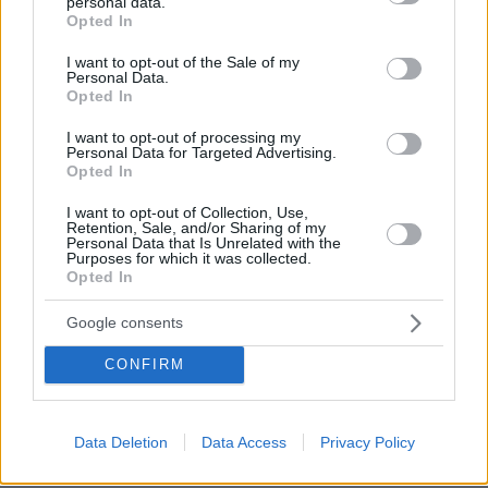
Γιαν Ντιομαντέ ( Ακτή Ελεφαντοστού / Λειψία)
personal data.
grant or deny consent to Google and its third-party tags to
Opted In
use your data for below specified purposes in below Google
Ο 19χρονος Ιβοριανός εξτρέμ αποτελεί ένα από
consent section.
I want to opt-out of the Sale of my
τα μεγαλύτερα projects του φετινού Κόπα
Personal Data.
Opted In
Άφρικα. Βρίσκεται ήδη στο στόχαστρο μεγάλων
ευρωπαϊκών συλλόγων όπως η Λίβερπουλ και η
I want to opt-out of processing my
Personal Data for Targeted Advertising.
Μάντσεστερ Σίτι και όχι άδικα. Μάλιστα πριν
Opted In
κάποιες μέρες κυκλοφόρησαν φήμες πως η
Λίβερπουλ είναι έτοιμη να δαπανήσει πάνω
I want to opt-out of Collection, Use,
Retention, Sale, and/or Sharing of my
από 100 εκατομμύρια λίρες για να τον κάνει
Personal Data that Is Unrelated with the
Purposes for which it was collected.
δικό της.
Opted In
Google consents
Ο Ντιομαντέ αγωνίζεται στα άκρα, είναι
εκρηκτικός, πολύ καλός χειριστής της μπάλας
CONFIRM
ενώ για την θέση του έχει πολύ καλή επαφή με
τα αντίπαλα δίχτυα. Οι προσδοκίες είναι ήδη
στα ύψη, το ταλέντο το έχει, το μόνο που μένει
Data Deletion
Data Access
Privacy Policy
είναι να το ξεδιπλώσει στο χορτάρι.