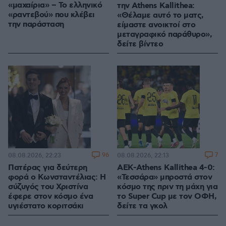
«μαχαίρια» – Το ελληνικό
την Athens Kallithea:
«ραντεβού» που κλέβει
«Θέλαμε αυτό το ματς,
την παράσταση
είμαστε ανοικτοί στο
μεταγραφικό παράθυρο»,
δείτε βίντεο
96
7
08.08.2026, 22:23
08.08.2026, 22:13
Πατέρας για δεύτερη
ΑΕΚ-Athens Kallithea 4-0:
φορά ο Κωνσταντέλιας: Η
«Τεσσάρα» μπροστά στον
σύζυγός του Χριστίνα
κόσμο της πριν τη μάχη για
έφερε στον κόσμο ένα
το Super Cup με τον ΟΦΗ,
υγιέστατο κοριτσάκι
δείτε τα γκολ