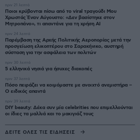
πριν 21 λεπτά
Ποιοι κρύβονται πίσω από το viral τραγούδι Μου
Χρωστάς Έναν Αύγουστο: «Δεν βασίστηκε στον
Μητροπάνο», τι απαντάνε για τη χρήση AI
πριν 24 λεπτά
Παρέμβαση της Αρχής Πολιτικής Αεροπορίας μετά την
προσγείωση ελικοπτέρου στο Σαρακήνικο, αυστηρή
σύσταση για την ασφάλεια των πολιτών
πριν 30 λεπτά
5 ελληνικά νησιά για ήσυχες διακοπές
πριν 37 λεπτά
Πόσο πειράζει να κοιμόμαστε με ανοιχτό ανεμιστήρα –
Ο ειδικός απαντά
πριν 39 λεπτά
DIY beauty: Δέκα συν μία celebrities που επιμελλούνται
οι ίδιες τα μαλλιά και το μακιγιάζ τους
ΔΕΙΤΕ ΟΛΕΣ ΤΙΣ ΕΙΔΗΣΕΙΣ