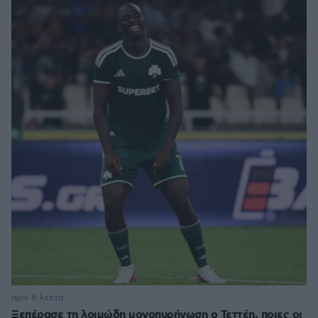
πριν 6 λεπτά
Ξεπέρασε τη λοιμώδη μονοπυρήνωση ο Τεττέη, ποιες οι