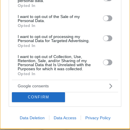
personal data.
grant or deny consent to Google and its third-party tags to
Opted In
56
09.08.2026, 11:37
use your data for below specified purposes in below Google
consent section.
I want to opt-out of the Sale of my
Personal Data.
Opted In
I want to opt-out of processing my
Games
Personal Data for Targeted Advertising.
Opted In
I want to opt-out of Collection, Use,
Retention, Sale, and/or Sharing of my
Personal Data that Is Unrelated with the
Purposes for which it was collected.
Opted In
Google consents
Northern Heights
Candy Bub
Cut The Rope
CONFIRM
ΔΕΙΤΕ ΟΛΑ ΤΑ GAMES
Best of Network
Data Deletion
Data Access
Privacy Policy