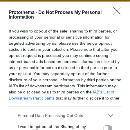
Νεαρός Παλαιστίνιος κλείδωσε
Protothema -
Do Not Process My Personal
Information
ανήλικη στο σπίτι του στα Χανιά, την
έσωσαν οι φωνές της
If you wish to opt-out of the sale, sharing to third parties, or
82
09.08.2026, 10:38
processing of your personal or sensitive information for
targeted advertising by us, please use the below opt-out
section to confirm your selection. Please note that after your
opt-out request is processed you may continue seeing
interest-based ads based on personal information utilized by
Η Σίσσυ Χρηστίδου φωτογραφήθηκε
με μονοκίνι σε παραλία στα Χανιά
us or personal information disclosed to third parties prior to
your opt-out. You may separately opt-out of the further
6
πριν μία ώρα
disclosure of your personal information by third parties on the
IAB’s list of downstream participants. This information may
also be disclosed by us to third parties on the
IAB’s List of
Downstream Participants
that may further disclose it to other
third parties.
Άλογα χορεύουν πάνω σε σπασμένα
Please note that this website/app uses one or more Google
Personal Data Processing Opt Outs
μπουκάλια στη Λέσβο - A Promise to
services and may gather and store information including but
Animals: «Όταν η κριτική σε ένα έθιμο
not limited to your visit or usage behaviour. You may click to
I want to opt-out of the Sharing of my
θεωρείται επίθεση σε έναν τόπο»