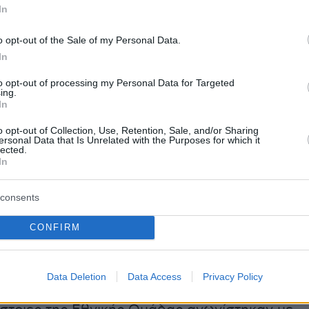
 κατέληξε λίγο άουτ. Το τελευταίο σφύριγμα
In
Ασεβέδο από την Ισπανία βρήκε τις δύο
"αφήνουν ανοιχτούς λογαριασμούς" για την
o opt-out of the Sale of my Personal Data.
ον 2ο γύρο των play off του EURO 2025.
In
to opt-out of processing my Personal Data for Targeted
ing.
αι ότι η ομάδα που θα προκριθεί θα
In
ει στη 2η φάση των play off τη νικήτρια του
o opt-out of Collection, Use, Retention, Sale, and/or Sharing
ουρκία-Ουκρανία (1-1 η πρώτη
ersonal Data that Is Unrelated with the Purposes for which it
lected.
).Την αναμέτρηση ανάμεσα στις δύο ομάδες
In
ησαν 1.500 θεατές που στήριξαν την Εθνική
μάχη της πρόκρισης.
consents
CONFIRM
ναρξη της αναμέτρησης τηρήθηκε ενός λεπτού
νήμη του διεθνούς ποδοσφαιριστή Τζορτζ
Data Deletion
Data Access
Privacy Policy
νώ ως φόρο τιμής στον εκλιπόντα οι