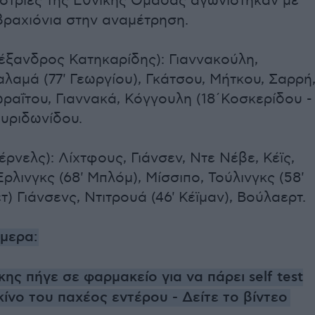
στριες της Εθνικής Ομάδας αγωνίστηκαν με
βραχιόνια στην αναμέτρηση.
έξανδρος Κατηκαρίδης): Γιαννακούλη,
λαμά (77' Γεωργίου), Γκάτσου, Μήτκου, Σαρρή
ραΐτου, Γιαννακά, Κόγγουλη (18΄Κοσκερίδου -
Σπυριδωνίδου.
Σέρνελς): Λίχτφους, Γιάνσεν, Ντε Νέβε, Κέϊς,
ρλινγκς (68' Μπλόμ), Μίσσιπο, Τούλινγκς (58'
) Γιάνσενς, Ντιτρουά (46' Κέϊμαν), Βούλαερτ.
ήμερα:
ς πήγε σε φαρμακείο για να πάρει self test
κίνο του παχέος εντέρου - Δείτε το βίντεο