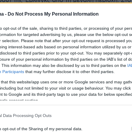
σουτ της Έρλινγκς από τη μεγάλη περιοχή. Στο
διεθνής τερματοφύλακας αντέδρασε και πάλι
ma -
Do Not Process My Personal Information
ταμάτησε την Βούλαερτ σε τετ α τετ όπως και
ς ίδιας παίκτριας στο 39ο. Η πρώτη μεγάλη
to opt-out of the sale, sharing to third parties, or processing of your per
ς Εθνικής σημειώθηκε στο 45ο λεπτό, όταν η
formation for targeted advertising by us, please use the below opt-out s
κε την Σπυριδωνίδου στην πλάτη της άμυνας
r selection. Please note that after your opt-out request is processed y
eing interest-based ads based on personal information utilized by us or
ολή της διεθνούς επιθετικού από κοντά
disclosed to third parties prior to your opt-out. You may separately opt-
ξωτερική μεριά των διχτυών.
losure of your personal information by third parties on the IAB’s list of
. This information may also be disclosed by us to third parties on the
IA
Participants
that may further disclose it to other third parties.
ο ημίχρονο δεν υπήρξαν πολλές μεγάλες
απόρροια της εξαιρετικής λειτουργίας της
 that this website/app uses one or more Google services and may gath
including but not limited to your visit or usage behaviour. You may click 
δας που άντεξε και διαχειρίστηκε εξαιρετικά
 to Google and its third-party tags to use your data for below specifi
ου Βελγίου. Στο 50ό λεπτό η Γιαννακούλη
ogle consent section.
ίησε εκπληκτική απόκρουση σε κοντινό σουτ
από τη μικρή περιοχή μετά από τη σέντρα της
l Data Processing Opt Outs
ώ στο 90ό λεπτό με το σουτ της Μίσιπο από
o opt-out of the Sharing of my personal data.