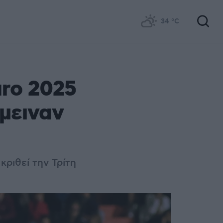
34
°C
ro 2025
έμειναν
ριθεί την Τρίτη