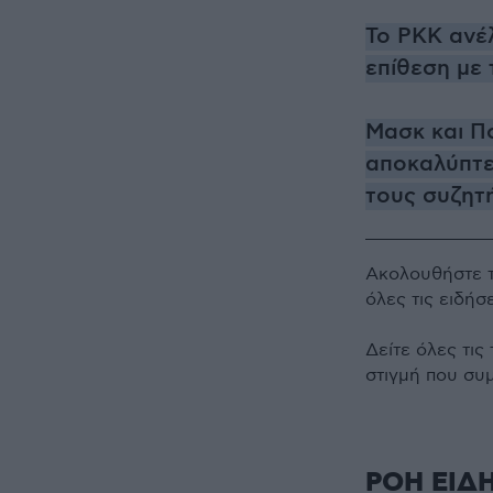
Το PKK ανέ
επίθεση με
Μασκ και Π
αποκαλύπτει
τους συζητή
Ακολουθήστε 
όλες τις ειδήσ
Δείτε όλες τις
στιγμή που συ
ΡΟΗ ΕΙΔ