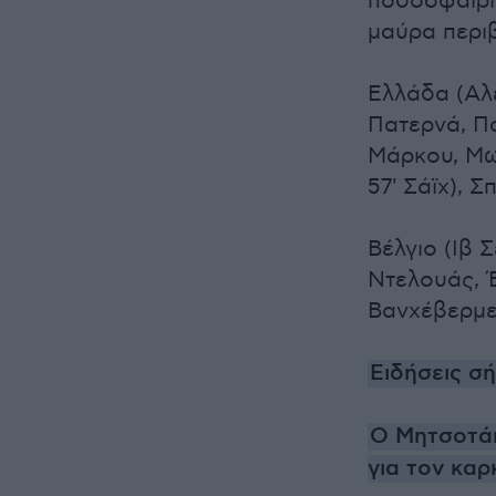
ποδοσφαιρί
μαύρα περι
Ελλάδα (Αλ
Πατερνά, Πα
Μάρκου, Μω
57' Σάϊχ), 
Βέλγιο (Ιβ 
Ντελουάς, Έ
Βανχέβερμετ
Ειδήσεις σ
Ο Μητσοτάκη
για τον καρ