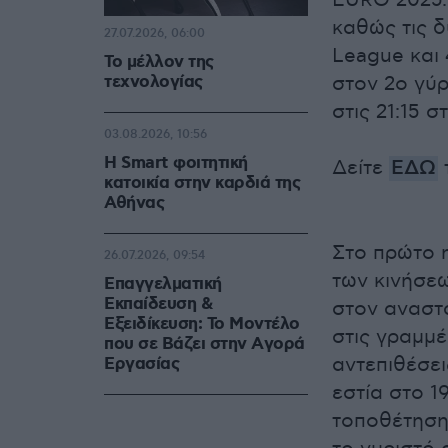
EURO 2025.
καθώς τις δ
27.07.2026, 06:00
League και 
Το μέλλον της
τεχνολογίας
στον 2ο γύρ
στις 21:15 
03.08.2026, 10:56
Η Smart φοιτητική
Δείτε
ΕΔΩ
κατοικία στην καρδιά της
Αθήνας
Στο πρώτο 
26.07.2026, 09:54
των κινήσε
Επαγγελματική
Εκπαίδευση &
στον αναστ
Εξειδίκευση: Το Mοντέλο
στις γραμμέ
που σε Bάζει στην Aγορά
αντεπιθέσει
Eργασίας
εστία στο 1
τοποθέτηση