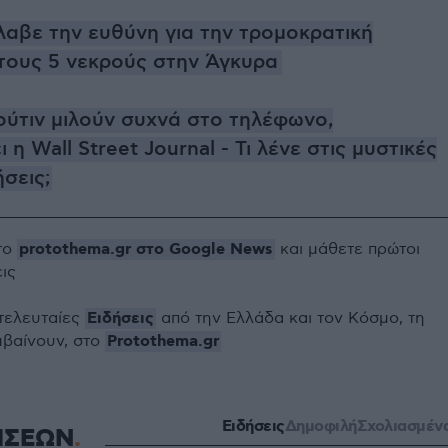
λαβε την ευθύνη για την τρομοκρατική
 τους 5 νεκρούς στην Άγκυρα
ούτιν μιλούν συχνά στο τηλέφωνο,
 η Wall Street Journal - Τι λένε στις μυστικές
σεις;
protothema.gr στο Google News
το
και μάθετε πρώτοι
εις
Ειδήσεις
 τελευταίες
από την Ελλάδα και τον Κόσμο, τη
Protothema.gr
μβαίνουν, στο
Ειδήσεις
Δημοφιλή
Σχολιασμέν
ΗΣΕΩΝ