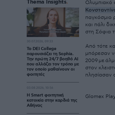
Thema Insights
Ολυμπιακό 
Κονσταντίν
παγκόσμιο 
και πάλι δικ
στη Σόφια τ
30.07.2026, 09:33
Από τότε κα
Το DEI College
μπόρεσαν να
παρουσιάζει τη Sophia.
Την πρώτη 24/7 βοηθό AI
2009 με άλμ
που αλλάζει τον τρόπο με
στον κλειστ
τον οποίο μαθαίνουν οι
φοιτητές
πλησίασαν 
03.08.2026, 10:56
Η Smart φοιτητική
Glomex Pla
κατοικία στην καρδιά της
Αθήνας