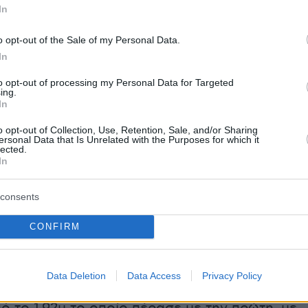
ρία. Έγινε η πρώτη γυναίκα που σπάει το
In
2.10μ κάνοντας δικό της ένα από τα πιο
o opt-out of the Sale of my Personal Data.
παγκόσμια ρεκόρ.
In
e moment Yaroslava Mahuchikh 🇺🇦 broke the
igh Jump World Record (WR) with a stunning
to opt-out of processing my Personal Data for Targeted
ing.
the Paris Diamond League!
In
o opt-out of Collection, Use, Retention, Sale, and/or Sharing
ous record by Stefka Kostadinova 🇧🇬 has stood for
ersonal Data that Is Unrelated with the Purposes for which it
lected.
🔥🔥
pic.twitter.com/vFdiV3kehS
In
& Field Gazette (@TrackGazette)
July 7, 2024
consents
CONFIRM
Data Deletion
Data Access
Privacy Policy
ξει 2.10μ, η Μάχουτσικ χρειάστηκε 11 άλματα.