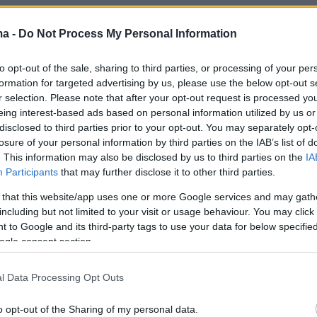
ma -
Do Not Process My Personal Information
ng when you've just casually broken a 37-year-old
ord in the women's high jump.
to opt-out of the sale, sharing to third parties, or processing of your per
formation for targeted advertising by us, please use the below opt-out s
r selection. Please note that after your opt-out request is processed y
oslava Mahuchikh, ladies and gentlemen.
eing interest-based ads based on personal information utilized by us or
.co/YCOYa7yasL
#ParisDL
🇫🇷
#DiamondLeague
disclosed to third parties prior to your opt-out. You may separately opt-
amontesan2
pic.twitter.com/7Qsw8sKmbh
losure of your personal information by third parties on the IAB’s list of
. This information may also be disclosed by us to third parties on the
IA
 Diamond League (@Diamond_League)
July 7
Participants
that may further disclose it to other third parties.
 that this website/app uses one or more Google services and may gath
including but not limited to your visit or usage behaviour. You may click 
 to Google and its third-party tags to use your data for below specifi
ogle consent section.
l Data Processing Opt Outs
ς στο στάδιο Σαρλετί, στο Diamond League
ού, η 22χρονη Ουκρανή
Γιαροσλάβα Μάχουτσι
o opt-out of the Sharing of my personal data.