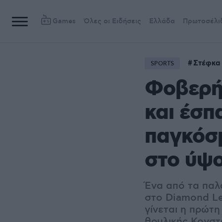
Games
Όλες οι Ειδήσεις
Ελλάδα
Πρωτοσέλι
Στέφκα
SPORTS
Φοβερή 
και έσπ
παγκόσμ
στο ύψο
Ένα από τα παλ
στο Diamond Le
γίνεται η πρώτη
θρυλικής Κονστα