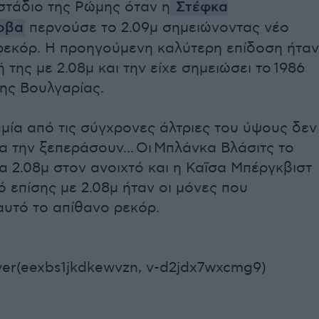
στάδιο της Ρώμης όταν η
Στέφκα
οβα
περνούσε το 2.09μ σημειώνοντας νέο
ρεκόρ. Η προηγούμενη καλύτερη επίδοση ήταν
ή της με 2.08μ και την είχε σημειώσει το 1986
ης Βουλγαρίας.
μία από τις σύγχρονες άλτριες του ύψους δεν
 την ξεπεράσουν... Οι Μπλάνκα Βλάσιτς το
α 2.08μ στον ανοιχτό και η Καΐσα Μπέργκβιστ
ό επίσης με 2.08μ ήταν οι μόνες που
αυτό το απίθανο ρεκόρ.
yer(eexbs1jkdkewvzn, v-d2jdx7wxcmg9)