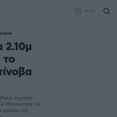
32
°C
League
 2.10μ
 το
τίνοβα
φθηκε σήμερα
βα Μάχουτσικ να
ο ρεκόρ της
μ.