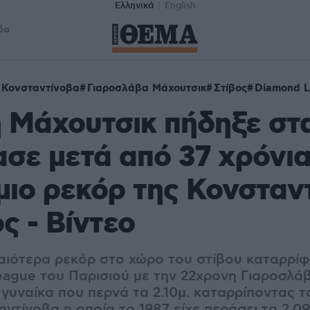
Ελληνικά
English
δα
 Κονσταντίνοβα
Γιαροσλάβα Μάχουτσικ
Στίβος
Diamond 
Μάχουτσικ πήδηξε στα
ασε μετά από 37 χρόνια
ιο ρεκόρ της Κονσταν
ς - Βίντεο
αιότερα ρεκόρ στο χώρο του στίβου καταρρί
ague του Παρισιού με την 22χρονη Γιαροσλά
 γυναίκα που περνά τα 2.10μ. καταρρίποντας τ
ντίνοβα η οποία το 1987 είχε περάσει τα 2.09