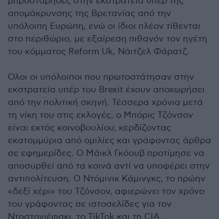
μπροστάρηδες στην εκστρατεία υπέρ της
απομάκρυνσης της Βρετανίας από την
υπόλοιπη Ευρώπη, ενώ οι ίδιοι πλέον τίθενται
στο περιθώριο, με εξαίρεση πιθανόν τον ηγέτη
του κόμματος Reform Uk, Nάιτζελ Φάρατζ.
Όλοι οι υπόλοιποι που πρωτοστάτησαν στην
εκστρατεία υπέρ του Brexit έχουν αποχωρήσει
από την πολιτική σκηνή. Τέσσερα χρόνια μετά
τη νίκη του στις εκλογές, ο Μπόρις Τζόνσον
είναι εκτός κοινοβουλίου, κερδίζοντας
εκατομμύρια από ομιλίες και γράφοντας άρθρα
σε εφημερίδες. Ο Μάικλ Γκόουβ προτίμησε να
αποσυρθεί από τα κοινά αντί να υποφέρει στην
αντιπολίτευση. Ο Ντόμινικ Κάμινγκς, το πρώην
«δεξί χέρι» του Τζόνσον, αφιερώνει τον χρόνο
του γράφοντας σε ιστοσελίδες για τον
Ντοστογιέφσκι, το TikTok και τη CIA.