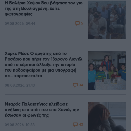
Η Βαλέρια Χοψονίδου βάφτισε τον γιο
της στη Βουλιαγμένη, δείτε
φωτογραφίες
5
09.08.2026, 09:44
Χόρχε Μέσι: Ο εργάτης από το
Ροσάριο που πήρε τον 13χρονο Λιονέλ
από το χέρι και άλλαξε την ιστορία
του ποδοσφαίρου με μια υπογραφή
σε... χαρτοπετσέτα
34
08.08.2026, 21:43
Νεαρός Παλαιστίνιος κλείδωσε
ανήλικη στο σπίτι του στα Χανιά, την
έσωσαν οι φωνές της
43
09.08.2026, 10:38