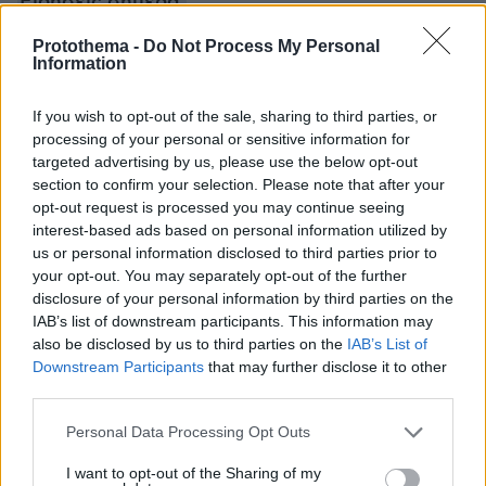
Ειδήσεις σήμερα:
Protothema -
Do Not Process My Personal
Ο ευρωβουλευτής Φειδίας και ο YouTuber
Information
Κοψιάλης έδωσαν 50 ευρώ σε έφηβο για να
μασήσει γόπα τσιγάρου
If you wish to opt-out of the sale, sharing to third parties, or
processing of your personal or sensitive information for
targeted advertising by us, please use the below opt-out
Οικογενειακή τραγωδία στην Κρήτη: «Ήταν
section to confirm your selection. Please note that after your
σαν αδέρφια» - Σε σοκ οι οικογένειες θύματος
opt-out request is processed you may continue seeing
και δράστη στην Κρήτη
interest-based ads based on personal information utilized by
us or personal information disclosed to third parties prior to
your opt-out. You may separately opt-out of the further
Ντόναλντ Τραμπ: Διέρρευσε βίντεο να βρίζει
disclosure of your personal information by third parties on the
Μπάιντεν και Κάμαλα Χάρις, «είναι ένας γέρικος
IAB’s list of downstream participants. This information may
σωρός από σκ...»
also be disclosed by us to third parties on the
IAB’s List of
Downstream Participants
that may further disclose it to other
third parties.
protothema.gr στο Google News
Ακολουθήστε το
Please note that this website/app uses one or more Google
Personal Data Processing Opt Outs
και μάθετε πρώτοι όλες τις ειδήσεις
services and may gather and store information including but
not limited to your visit or usage behaviour. You may click to
I want to opt-out of the Sharing of my