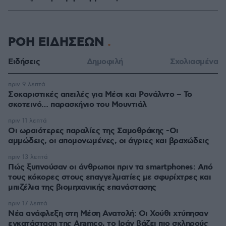
ΡΟΗ ΕΙΔΗΣΕΩΝ
Ειδήσεις
Δημοφιλή
Σχολιασμένα
πριν 9 λεπτά
Σοκαριστικές απειλές για Μέσι και Ρονάλντο – Το
σκοτεινό… παρασκήνιο του Μουντιάλ
πριν 11 λεπτά
Οι ωραιότερες παραλίες της Σαμοθράκης -Οι
αμμώδεις, οι απομονωμένες, οι άγριες και βραχώδεις
πριν 13 λεπτά
Πώς ξυπνούσαν οι άνθρωποι πριν τα smartphones: Από
τους κόκορες στους επαγγελματίες με σφυρίχτρες και
μπιζέλια της βιομηχανικής επανάστασης
πριν 17 λεπτά
Νέα ανάφλεξη στη Μέση Ανατολή: Οι Χούθι χτύπησαν
εγκατάσταση της Aramco, το Ιράν βάζει πιο σκληρούς