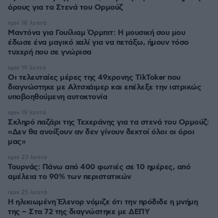
όρους για τα Στενά του Ορμούζ
πριν 18 λεπτά
Μαντόνα για Γουίλιαμ Όρμπιτ: Η μουσική σου μου
έδωσε ένα μαγικό χαλί για να πετάξω, ήμουν τόσο
τυχερή που σε γνώρισα
πριν 19 λεπτά
Οι τελευταίες μέρες της 49χρονης TikToker που
διαγνώστηκε με Αλτσχάιμερ και επέλεξε την ιατρικώς
υποβοηθούμενη αυτοκτονία
πριν 19 λεπτά
Σκληρό παζάρι της Τεχεράνης για τα στενά του Ορμούζ:
«Δεν θα ανοίξουν αν δεν γίνουν δεκτοί όλοι οι όροι
μας»
πριν 23 λεπτά
Τουρνάς: Πάνω από 400 φωτιές σε 10 ημέρες, από
αμέλεια το 90% των περιστατικών
πριν 25 λεπτά
Η ηλικιωμένη Έλενορ νόμιζε ότι την πρόδιδε η μνήμη
της – Στα 72 της διαγνώστηκε με ΔΕΠΥ