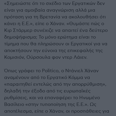
«Σημειώστε ότι το σχέδιο των Εργατικών δεν
είναι για αμοιβαία αναγνώριση αλλά μια
πρόταση για τη Βρετανία να ακολουθήσει ότι
κάνει η Ε.Ε.», είπε ο Χάναν. «Θυμάστε πώς ο
Κιρ Στάρμερ συνέχιζε να απαιτεί ένα δεύτερο
δημοψήφισμα; Το μόνο ερώτημα είναι το
τίμημα που θα πληρώσουν οι Εργατικοί για να
αποκτήσουν την εύνοια της επικεφαλής της
Κομισιόν, Ούρσουλα φον ντερ Λάιεν.
Όπως γράφει το Politico, o Ντάνιελ Χάναν
αναμένουν από το Εργατικό Κόμμα να
«παραιτηθεί εντελώς από την απορρύθμιση»,
δηλαδή την έξοδο από τις ευρωπαϊκές
ρυθμίσεις, και να επαναφέρει το Ηνωμένο
Βασίλειο «στην τυποποίηση της Ε.Ε.». Ως
αποτέλεσμα, είπε ο Χάναν, οι προσπάθειες για