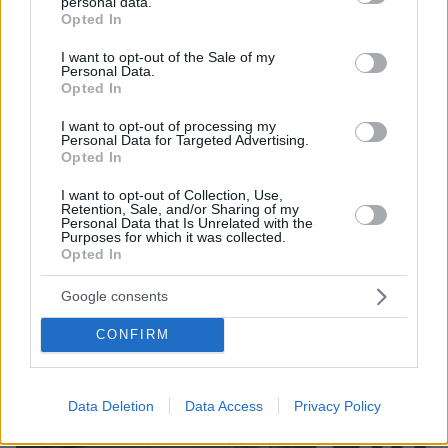
personal data.
Ειδήσεις
Δείτε όλες τις τελευταίες
από την Ελλάδα
grant or deny consent to Google and its third-party tags to
Opted In
και τον Κόσμο, τη στιγμή που συμβαίνουν, στο
use your data for below specified purposes in below Google
Protothema.gr
consent section.
I want to opt-out of the Sale of my
Personal Data.
Opted In
Σχετικά Άρθρα
I want to opt-out of processing my
Personal Data for Targeted Advertising.
Opted In
I want to opt-out of Collection, Use,
Retention, Sale, and/or Sharing of my
Personal Data that Is Unrelated with the
Purposes for which it was collected.
Opted In
Google consents
CONFIRM
Data Deletion
Data Access
Privacy Policy