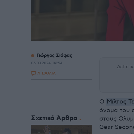
Γιώργος Σιάφας
06.03.2024, 06:54
Δείτε 
71 ΣΧΟΛΙΑ
Ο
Μίλτος Τ
όνομά του σ
Σχετικά Άρθρα
στους Ολυμ
Gear Secon