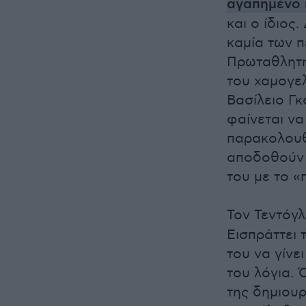
αγαπημένο 
και ο ίδιος
καμία των 
Πρωταθλητής
του χαμογε
Βασίλειο Γκ
φαίνεται να 
παρακολουθ
αποδοθούν 
του με το «π
Τον Τεντόγ
Εισπράττει 
του να γίνε
του λόγια. 
της δημιου