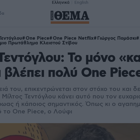
Ελληνικά
English
δα
Τεντόγλου
One Piece
One Piece Netflix
Γιώργος Πομάσκι
μιο Πρωτάθλημα Κλειστού Στίβου
Τεντόγλου: Το μόνο «κ
τι βλέπει πολύ One Piec
ειά του, επικεντρώνεται στον στόχο του και δε
 Μίλτος Τεντόγλου κάνει αυτό που τον ευχαρι
ήρωας ή κάποιος σημαντικός. Όπως κι ο αγαπη
 το One Piece, ο Λούφι