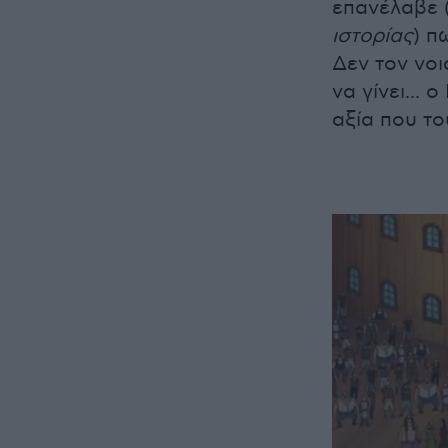
επανέλαβε 
ιστορίας
) π
Δεν τον νοι
να γίνει...
αξία που το