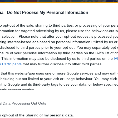
ma -
Do Not Process My Personal Information
to opt-out of the sale, sharing to third parties, or processing of your per
formation for targeted advertising by us, please use the below opt-out s
r selection. Please note that after your opt-out request is processed y
eing interest-based ads based on personal information utilized by us or
ος είναι άλλωστε κάτι που απασχολεί τον
disclosed to third parties prior to your opt-out. You may separately opt-
, μιας και δηλώνει συνεχώς πως δεν μπορεί
losure of your personal information by third parties on the IAB’s list of
. This information may also be disclosed by us to third parties on the
IA
αι το πρωί με την ίδια ενέργεια και όρεξη
Participants
that may further disclose it to other third parties.
μ' αυτά που μπορεί να δώσει τις πιο
 that this website/app uses one or more Google services and may gath
νές ώρες.
Δεν είναι πρωινός τύπος
κι αυτό
including but not limited to your visit or usage behaviour. You may click 
αι δεν πρόκειται να αλλάξει ποτέ μέσα στα
 to Google and its third-party tags to use your data for below specifi
όνια. Συνεπώς δεν υπάρχει περίπτωση να
ogle consent section.
 η απάντηση στη σχετική ερώτηση που του
l Data Processing Opt Outs
εχώς από την πλευρά των ρεπόρτερ και των
φων. Πέραν των προηγούμενων φορών, ο
o opt-out of the Sharing of my personal data.