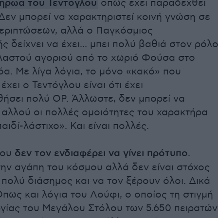
ήρωα του Τεντόγλου
όπως έχει παραδεχθεί
. Δεν μπορεί να χαρακτηριστεί κοινή γνώση σε
περιπτώσεων, αλλά ο Παγκόσμιος
 δείχνει να έχει... μπει πολύ βαθιά στον ρόλ
λαστού αγοριού από το χωριό Φούσα στο
όα. Με λίγα λόγια, το μόνο «κακό» που
έχει ο Τεντόγλου είναι ότι έχει
ήσει πολύ OP. Άλλωστε, δεν μπορεί να
αλλού οι πολλές ομοιότητες του χαρακτήρα
αιδί-λάστιχο». Και είναι πολλές.
λου
δεν τον ενδιαφέρει να γίνει πρότυπο
.
την αγάπη του κόσμου αλλά δεν είναι στόχος
ι πολύ διάσημος και να τον ξέρουν όλοι. Δικά
Όπως και λόγια του Λούφι, ο οποίος τη στιγμή
ργίας του Μεγάλου Στόλου των 5.650 πειρατών