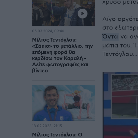
χρυσό μετά
Λίγο αργότε
στο εξωτερ
05.03.2024, 09:46
Όντα
να αν
Μίλτος Τεντόγλου:
μάτια του. 
«Σάπιο» το μετάλλιο, την
επόμενη φορά θα
Τεντόγλου...
κερδίσω τον Καραλή -
Δείτε φωτογραφίες και
βίντεο
18.02.2023, 21:15
Μίλτος Τεντόγλου: Ο