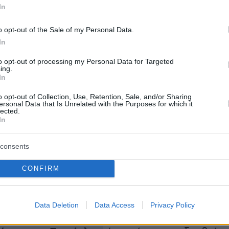
ο είπε και μετά τον αγώνα του στη Γλασκώβη.
In
ούσε να είχε μεσολαβήσει μέσα σε λίγα 24ωρα
ξει η γνώμη έως ότου επιστρέψει σε ελληνικό
o opt-out of the Sale of my Personal Data.
In
κόμη ένα χρυσό μετάλλιο; Τίποτα.
to opt-out of processing my Personal Data for Targeted
ing.
In
ακώς
ο Τεντόγλου «πουλάει» άμα τη εμφανίσει
.
o opt-out of Collection, Use, Retention, Sale, and/or Sharing
ων εκφράσεών του, η ελευθερία και η
ersonal Data that Is Unrelated with the Purposes for which it
lected.
 του λόγου του σε συνδυασμό με το πλούσιο
In
σκληρή δουλειά που ρίχνει όσο και να μην το
 -
υπό την έννοια πως μπορεί καμιά φορά
consents
 υποβαθμίζει τις ικανότητές του
-, τα μετάλλια
CONFIRM
 ακόμη και στην κακή του ημέρα, συντελούν
πο που όσο πουλάει θα τον πουλάνε.
Data Deletion
Data Access
Privacy Policy
α
σαν τον Λούφι του One Piece, τον