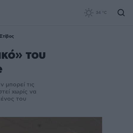
34
°C
Στίβος
ακό» του
e
ν μπορεί τις
στεί χωρίς να
μένος του