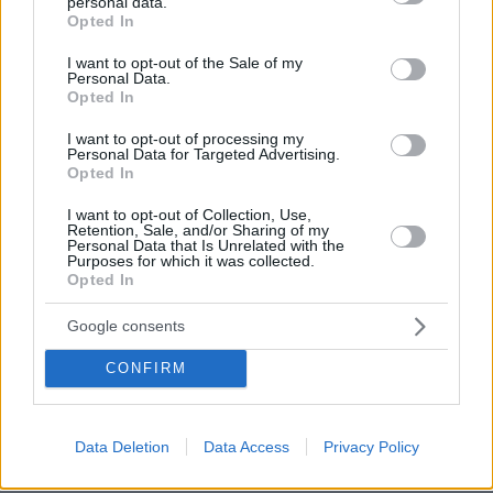
personal data.
grant or deny consent to Google and its third-party tags to
θεραπεία
Opted In
use your data for below specified purposes in below Google
55
06.08.2026, 18:00
consent section.
I want to opt-out of the Sale of my
Personal Data.
Opted In
I want to opt-out of processing my
Χρίστος Κούγιας: Η προσωπική μου
Personal Data for Targeted Advertising.
ζωή δεν μπορεί να είναι αντικείμενο
Opted In
φημών ή σεναρίων που
παρουσιάζονται ως πραγματικά
I want to opt-out of Collection, Use,
γεγονότα
Retention, Sale, and/or Sharing of my
Personal Data that Is Unrelated with the
Purposes for which it was collected.
2
06.08.2026, 22:24
Opted In
Google consents
Προϊόν εργαστηρίου ή της φύσης ο
κορωνοϊός; Άλλα έλεγε δημόσια ο
CONFIRM
Φάουτσι και άλλα ιδιωτικά, αρνήθηκε
100 φορές να απαντήσει στο
Κογκρέσο
Data Deletion
Data Access
Privacy Policy
141
06.08.2026, 21:40