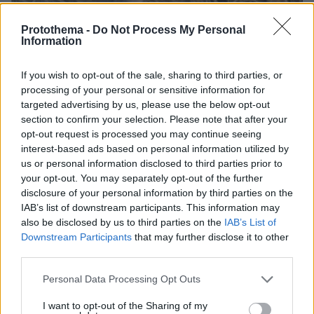
Protothema -
Do Not Process My Personal
Information
06.08.2026, 19:34
If you wish to opt-out of the sale, sharing to third parties, or
Γιατί δεν έσωσα το κουτάβι: Ο ερευνητής που
processing of your personal or sensitive information for
κατέγραφε τη συμβίωση του μικρού σκυλιού με
targeted advertising by us, please use the below opt-out
αγέλη λύκων εξηγεί γιατί δεν επενέβη, όταν το
section to confirm your selection. Please note that after your
είδε άρρωστο
opt-out request is processed you may continue seeing
interest-based ads based on personal information utilized by
Πώς έγινε η τραγωδία με την νεκρή
us or personal information disclosed to third parties prior to
μητέρα στα Μάλια: Βούτηξε για να
your opt-out. You may separately opt-out of the further
βοηθήσει τη φίλη της και πνίγηκε, τα
disclosure of your personal information by third parties on the
παιδιά φώναζαν για βοήθεια
IAB’s list of downstream participants. This information may
also be disclosed by us to third parties on the
IAB’s List of
54
06.08.2026, 21:23
Downstream Participants
that may further disclose it to other
third parties.
Please note that this website/app uses one or more Google
Personal Data Processing Opt Outs
Γιώργος Παράσχος: Χαμογελαστός,
services and may gather and store information including but
δίνει τη μάχη του με τον καρκίνο,
not limited to your visit or usage behaviour. You may click to
I want to opt-out of the Sharing of my
μπήκε στο νοσοκομείο για νέα