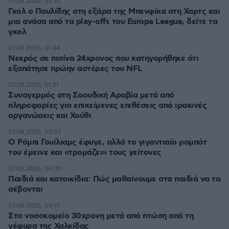
07.08.2026, 02:10
Γκολ ο Παυλίδης στη εξάρα της Μπενφίκα στη Χαρτς και
μια ανάσα από τα play-offs του Europa League, δείτε τα
γκολ
07.08.2026, 01:44
Νεκρός σε πισίνα 24χρονος που κατηγορήθηκε ότι
εξαπάτησε πρώην αστέρες του NFL
07.08.2026, 01:21
Συναγερμός στη Σαουδική Αραβία μετά από
πληροφορίες για επικείμενες επιθέσεις από ιρακινές
οργανώσεις και Χούθι
07.08.2026, 00:57
Ο Ρόμπι Γουίλιαμς έφυγε, αλλά το γιγαντιαίο ρομπότ
του έμεινε και «τρομάζει» τους γείτονες
07.08.2026, 00:30
Παιδιά και κατοικίδια: Πώς μαθαίνουμε στα παιδιά να τα
σέβονται
07.08.2026, 00:17
Στο νοσοκομείο 30χρονη μετά από πτώση από τη
γέφυρα της Χαλκίδας