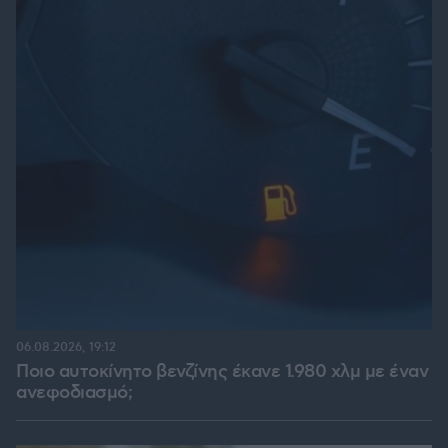
06.08.2026, 19:12
Ποιο αυτοκίνητο βενζίνης έκανε 1.980 χλμ με έναν
ανεφοδιασμό;