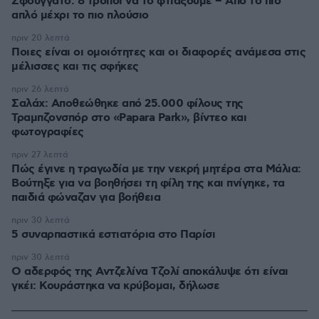
Σφουγγάτο: 8 τρόποι να το φτιάξουμε – Από το πιο
απλό μέχρι το πιο πλούσιο
πριν 20 λεπτά
Ποιες είναι οι ομοιότητες και οι διαφορές ανάμεσα στις
μέλισσες και τις σφήκες
πριν 26 λεπτά
Σαλάχ: Αποθεώθηκε από 25.000 φίλους της
Τραμπζονσπόρ στο «Papara Park», βίντεο και
φωτογραφίες
πριν 27 λεπτά
Πώς έγινε η τραγωδία με την νεκρή μητέρα στα Μάλια:
Βούτηξε για να βοηθήσει τη φίλη της και πνίγηκε, τα
παιδιά φώναζαν για βοήθεια
πριν 30 λεπτά
5 συναρπαστικά εστιατόρια στο Παρίσι
πριν 30 λεπτά
Ο αδερφός της Αντζελίνα Τζολί αποκάλυψε ότι είναι
γκέι: Κουράστηκα να κρύβομαι, δήλωσε