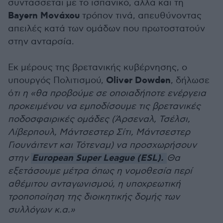
συντάσσεται με το ισπανικό, αλλά και τη
Bayern Μονάχου
τρόπον τινά, απευθύνοντας
απειλές κατά των ομάδων που πρωτοστατούν
στην ανταρσία.
Εκ μέρους της βρετανικής κυβέρνησης, ο
Oliver Dowden
υπουργός Πολιτισμού,
, δήλωσε
ό
τι η «θα προβούμε σε οποιαδήποτε ενέργεια
προκειμένου να εμποδίσουμε τις βρετανικές
ποδοσφαιρικές ομάδες (Άρσεναλ, Τσέλσι,
Λίβερπουλ, Μάντσεστερ Σίτι, Μάντσεστερ
Γιουνάιτεντ και Τότεναμ) να προσχωρήσουν
European Super League (ESL).
στην
Θα
εξετάσουμε μέτρα όπως η νομοθεσία περί
αθέμιτου ανταγωνισμού, η υποχρεωτική
τροποποίηση της διοικητικής δομής των
συλλόγων κ.α.»