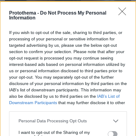
Protothema -
Do Not Process My Personal
Information
If you wish to opt-out of the sale, sharing to third parties, or
06.08.2026, 18:00
processing of your personal or sensitive information for
Γιώργος Παράσχος: Χαμογελαστός, δίνει τη μάχη
targeted advertising by us, please use the below opt-out
του με τον καρκίνο, μπήκε στο νοσοκομείο για νέα
section to confirm your selection. Please note that after your
θεραπεία
opt-out request is processed you may continue seeing
interest-based ads based on personal information utilized by
us or personal information disclosed to third parties prior to
your opt-out. You may separately opt-out of the further
disclosure of your personal information by third parties on the
IAB’s list of downstream participants. This information may
also be disclosed by us to third parties on the
IAB’s List of
Downstream Participants
that may further disclose it to other
third parties.
Please note that this website/app uses one or more Google
Personal Data Processing Opt Outs
services and may gather and store information including but
not limited to your visit or usage behaviour. You may click to
I want to opt-out of the Sharing of my