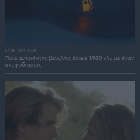
06.08.2026, 19:12
Ποιο αυτοκίνητο βενζίνης έκανε 1.980 χλμ με έναν
ανεφοδιασμό;