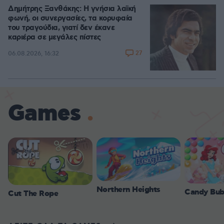
Δημήτρης Ξανθάκης: Η γνήσια λαϊκή
φωνή, οι συνεργασίες, τα κορυφαία
του τραγούδια, γιατί δεν έκανε
καριέρα σε μεγάλες πίστες
27
06.08.2026, 16:32
Games
Northern Heights
Candy Bub
Cut The Rope