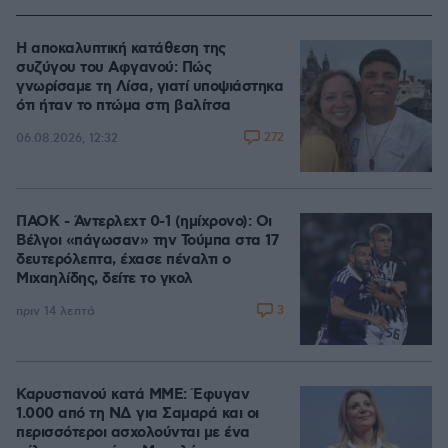
Η αποκαλυπτική κατάθεση της
συζύγου του Αφγανού: Πώς
γνωρίσαμε τη Λίσα, γιατί υποψιάστηκα
ότι ήταν το πτώμα στη βαλίτσα
272
06.08.2026, 12:32
ΠΑΟΚ - Άντερλεχτ 0-1 (ημίχρονο): Οι
Βέλγοι «πάγωσαν» την Τούμπα στα 17
δευτερόλεπτα, έχασε πέναλτι ο
Μιχαηλίδης, δείτε το γκολ
3
πριν 14 λεπτά
Καρυστιανού κατά ΜΜΕ: Έφυγαν
1.000 από τη ΝΔ για Σαμαρά και οι
περισσότεροι ασχολούνται με ένα