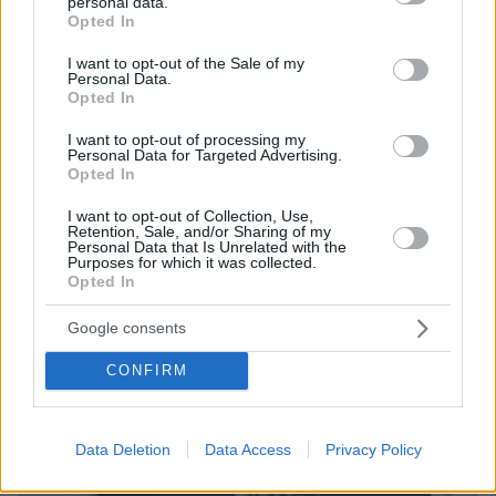
personal data.
grant or deny consent to Google and its third-party tags to
Opted In
use your data for below specified purposes in below Google
consent section.
I want to opt-out of the Sale of my
Personal Data.
Opted In
I want to opt-out of processing my
Personal Data for Targeted Advertising.
Opted In
I want to opt-out of Collection, Use,
Retention, Sale, and/or Sharing of my
Personal Data that Is Unrelated with the
06.08.2026, 19:34
Purposes for which it was collected.
Γιατί δεν έσωσα το κουτάβι: Ο ερευνητής που
Opted In
κατέγραφε τη συμβίωση του μικρού σκυλιού με
αγέλη λύκων εξηγεί γιατί δεν επενέβη, όταν το
Google consents
είδε άρρωστο
CONFIRM
Data Deletion
Data Access
Privacy Policy