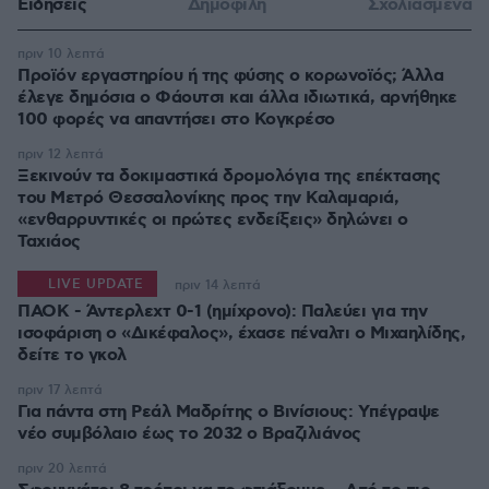
Ειδήσεις
Δημοφιλή
Σχολιασμένα
πριν 10 λεπτά
Προϊόν εργαστηρίου ή της φύσης ο κορωνοϊός; Άλλα
έλεγε δημόσια ο Φάουτσι και άλλα ιδιωτικά, αρνήθηκε
100 φορές να απαντήσει στο Κογκρέσο
πριν 12 λεπτά
Ξεκινούν τα δοκιμαστικά δρομολόγια της επέκτασης
του Μετρό Θεσσαλονίκης προς την Καλαμαριά,
«ενθαρρυντικές οι πρώτες ενδείξεις» δηλώνει ο
Ταχιάος
LIVE UPDATE
πριν 14 λεπτά
ΠΑΟΚ - Άντερλεχτ 0-1 (ημίχρονο): Παλεύει για την
ισοφάριση ο «Δικέφαλος», έχασε πέναλτι ο Μιχαηλίδης,
πριν 17 λεπτά
Για πάντα στη Ρεάλ Μαδρίτης ο Βινίσιους: Yπέγραψε
νέο συμβόλαιο έως το 2032 ο Βραζιλιάνος
πριν 20 λεπτά