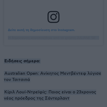
Δείτε αυτή τη δημοσίευση στο Instagram.
Η δημοσίευση κοινοποιήθηκε από το χρήστη JULIANE SEYFARTH (@juliane_seyfarth)
Ειδήσεις σήμερα:
Australian Open: Ανίκητος Μεντβέντεφ λύγισε
τον Τσιτσιπά
Κίριλ Λουί-Ντρεϊφίς: Ποιος είναι ο 23χρονος
νέος πρόεδρος της Σάντερλαντ