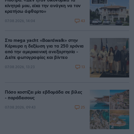
Μυστρά: «Δεν ήταν οικονομικά τα
κίνητρά μου, είχα την ανάγκη να τον
κρατήσω άφθαρτο»
43
07.08.2026, 14:04
Στο mega yacht «Boardwalk» στην
Κέρκυρα η δεξίωση για τα 250 χρόνια
από την αμερικανική ανεξαρτησία -
Δείτε φωτογραφίες και βίντεο
13
07.08.2026, 13:23
Πόσο κοστίζει μία εβδομάδα σε βίλες
- παράδεισους
25
07.08.2026, 09:43