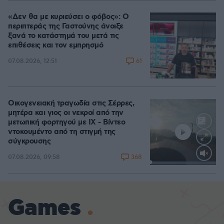
«Δεν θα με κυριεύσει ο φόβος»: Ο
περιπτεράς της Γαστούνης άνοιξε
ξανά το κατάστημά του μετά τις
επιθέσεις και τον εμπρησμό
61
07.08.2026, 12:51
Οικογενειακή τραγωδία στις Σέρρες,
μητέρα και γιος οι νεκροί από την
μετωπική φορτηγού με ΙΧ - Βίντεο
ντοκουμέντο από τη στιγμή της
σύγκρουσης
368
07.08.2026, 09:58
Loaded
:
100.00%
Games