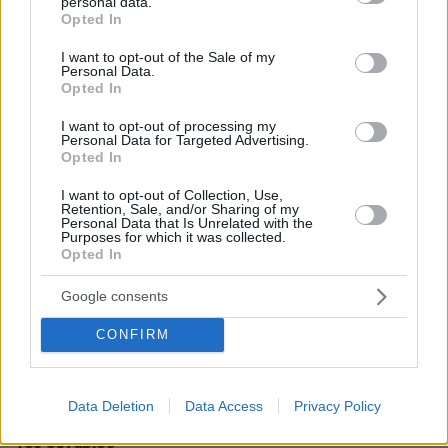
personal data.
grant or deny consent to Google and its third-party tags to
Opted In
03.08.2026, 10:56
use your data for below specified purposes in below Google
Η Smart φοιτητική κατοικία στην καρδιά της Αθήνας
consent section.
I want to opt-out of the Sale of my
Personal Data.
Opted In
26.07.2026, 09:54
Επαγγελματική Εκπαίδευση & Εξειδίκευση: Το Mοντέλο που
I want to opt-out of processing my
σε Bάζει στην Aγορά Eργασίας
Personal Data for Targeted Advertising.
Opted In
I want to opt-out of Collection, Use,
ΡΟΗ ΕΙΔΗΣΕΩΝ
Retention, Sale, and/or Sharing of my
Personal Data that Is Unrelated with the
Purposes for which it was collected.
Ειδήσεις
Δημοφιλή
Σχολιασμένα
Opted In
πριν 9 λεπτά
Google consents
Ένοπλοι αυτονομιστές απειλούν τουρίστες και
αγοραστές κατοικιών στην Κορσική: «Μείνετε στα
CONFIRM
σπίτια σας», δείτε βίντεο
πριν 15 λεπτά
Μόργκαν Φρίμαν: Αν σε πληρώσουν καλά για μία
Data Deletion
Data Access
Privacy Policy
παραγωγή, τότε παραβλέπεις κάποιες από τις αδυναμίες
του σεναρίου