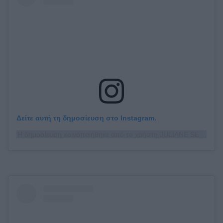
Δείτε αυτή τη δημοσίευση στο Instagram.
Η δημοσίευση κοινοποιήθηκε από το χρήστη JULIANE SEYFARTH (@juliane_seyfarth)