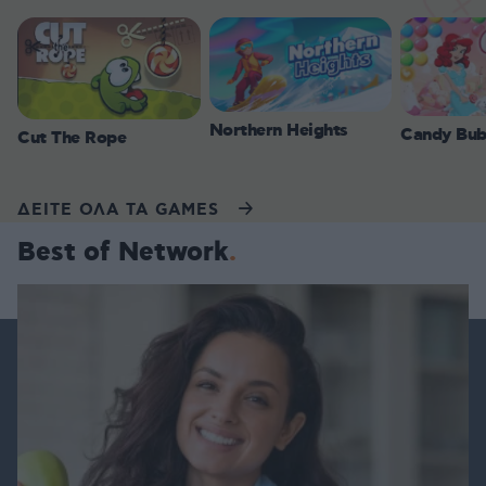
Northern Heights
Candy Bub
Cut The Rope
ΔΕΙΤΕ ΟΛΑ ΤΑ GAMES
Best of Network