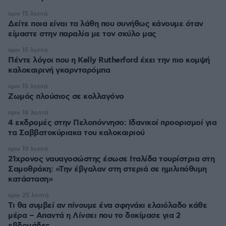
πριν 15 λεπτά
Δείτε ποια είναι τα λάθη που συνήθως κάνουμε όταν
είμαστε στην παραλία με τον σκύλο μας
πριν 15 λεπτά
Πέντε λόγοι που η Kelly Rutherford έχει την πιο κομψή
καλοκαιρινή γκαρνταρόμπα
πριν 15 λεπτά
Ζωμός πλούσιος σε κολλαγόνο
πριν 18 λεπτά
4 εκδρομές στην Πελοπόννησο: Ιδανικοί προορισμοί για
τα Σαββατοκύριακα του καλοκαιριού
πριν 19 λεπτά
21χρονος ναυαγοσώστης έσωσε Ιταλίδα τουρίστρια στη
Σαμοθράκη: «Την έβγαλαν στη στεριά σε ημιλιπόθυμη
κατάσταση»
πριν 25 λεπτά
Τι θα συμβεί αν πίνουμε ένα σφηνάκι ελαιόλαδο κάθε
μέρα – Απαντά η Λίνσει που το δοκίμασε για 2
εβδομάδες