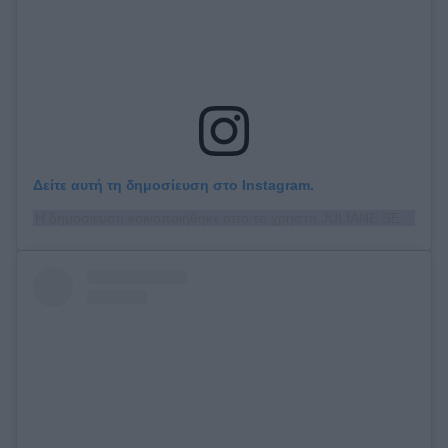
Δείτε αυτή τη δημοσίευση στο Instagram.
Η δημοσίευση κοινοποιήθηκε από το χρήστη JULIANE SEYFARTH (@juliane_seyfarth)