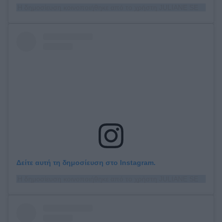
Η δημοσίευση κοινοποιήθηκε από το χρήστη JULIANE SEYFARTH (@juliane_seyfarth)
Δείτε αυτή τη δημοσίευση στο Instagram.
Η δημοσίευση κοινοποιήθηκε από το χρήστη JULIANE SEYFARTH (@juliane_seyfarth)