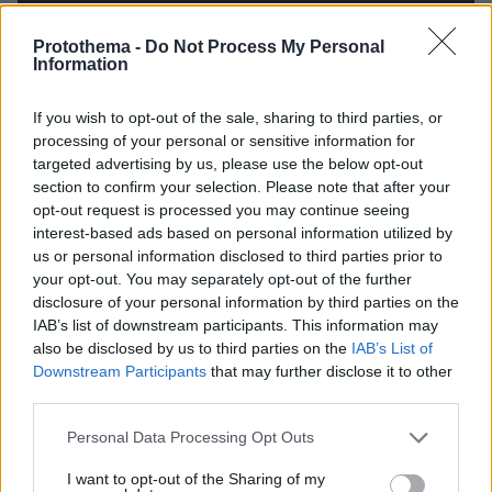
Protothema -
Do Not Process My Personal
Information
If you wish to opt-out of the sale, sharing to third parties, or
processing of your personal or sensitive information for
targeted advertising by us, please use the below opt-out
section to confirm your selection. Please note that after your
opt-out request is processed you may continue seeing
interest-based ads based on personal information utilized by
us or personal information disclosed to third parties prior to
your opt-out. You may separately opt-out of the further
disclosure of your personal information by third parties on the
IAB’s list of downstream participants. This information may
also be disclosed by us to third parties on the
IAB’s List of
Downstream Participants
that may further disclose it to other
third parties.
Please note that this website/app uses one or more Google
Personal Data Processing Opt Outs
27.07.2026, 06:00
services and may gather and store information including but
Το μέλλον της τεχνολογίας
not limited to your visit or usage behaviour. You may click to
I want to opt-out of the Sharing of my