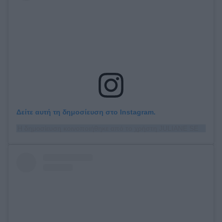
Δείτε αυτή τη δημοσίευση στο Instagram.
Η δημοσίευση κοινοποιήθηκε από το χρήστη JULIANE SEYFARTH (@juliane_seyfarth)