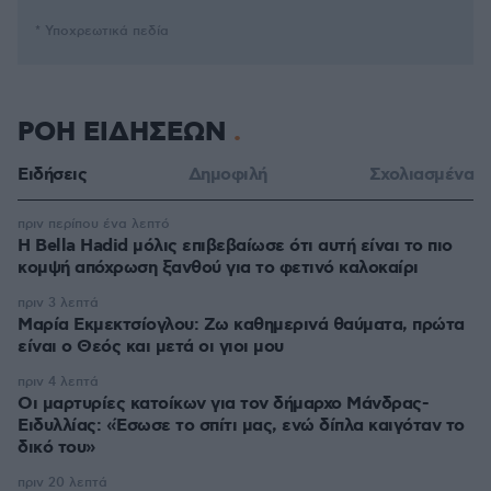
* Υποχρεωτικά πεδία
ΡΟΗ ΕΙΔΗΣΕΩΝ
Ειδήσεις
Δημοφιλή
Σχολιασμένα
πριν περίπου ένα λεπτό
Η Bella Hadid μόλις επιβεβαίωσε ότι αυτή είναι το πιο
κομψή απόχρωση ξανθού για το φετινό καλοκαίρι
πριν 3 λεπτά
Μαρία Εκμεκτσίογλου: Ζω καθημερινά θαύματα, πρώτα
είναι ο Θεός και μετά οι γιοι μου
πριν 4 λεπτά
Οι μαρτυρίες κατοίκων για τον δήμαρχο Μάνδρας-
Ειδυλλίας: «Έσωσε το σπίτι μας, ενώ δίπλα καιγόταν το
δικό του»
πριν 20 λεπτά