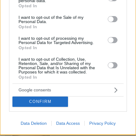
personal data.
grant or deny consent to Google and its third-party tags to
Opted In
use your data for below specified purposes in below Google
consent section.
I want to opt-out of the Sale of my
Personal Data.
Opted In
I want to opt-out of processing my
Personal Data for Targeted Advertising.
Opted In
I want to opt-out of Collection, Use,
Retention, Sale, and/or Sharing of my
Personal Data that Is Unrelated with the
Purposes for which it was collected.
Opted In
08.08.2026, 09:25
Βίντεο: Μεθυσμένη σκότωσε νύφη λίγες ώρες
Google consents
μετά τον γάμο της και στο τμήμα ζητούσε
κλαίγοντας τον πατέρα της
CONFIRM
Data Deletion
Data Access
Privacy Policy