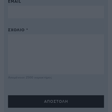
EMAIL
ΣΧΌΛΙΟ *
Απομένουν
2500
χαρακτήρες