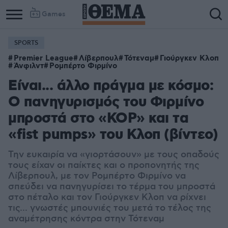
Games
SPORTS
Premier League
Λίβερπουλ
Τότεναμ
Γιούργκεν Κλοπ
Άνφιλντ
Ρομπέρτο Φιρμίνο
Είναι... άλλο πράγμα με κόσμο:
Ο πανηγυρισμός του Φιρμίνο
μπροστά στο «KOP» και τα
«fist pumps» του Κλοπ (βίντεο)
Την ευκαιρία να «γιορτάσουν» με τους οπαδούς
τους είχαν οι παίκτες και ο προπονητής της
Λίβερπουλ, με τον Ρομπέρτο Φιρμίνο να
σπεύδει να πανηγυρίσει το τέρμα του μπροστά
στο πέταλο και τον Γιούργκεν Κλοπ να ρίχνει
τις... γνωστές μπουνιές του μετά το τέλος της
αναμέτρησης κόντρα στην Τότεναμ