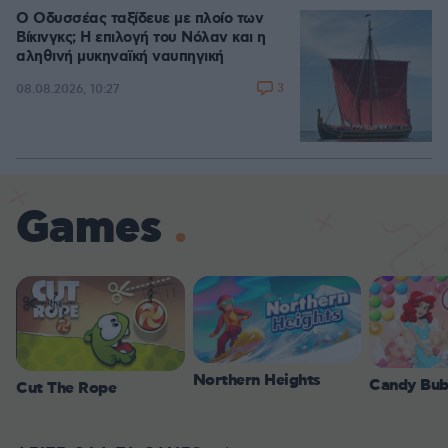
Ο Οδυσσέας ταξίδευε με πλοίο των
Βίκινγκς; Η επιλογή του Νόλαν και η
αληθινή μυκηναϊκή ναυπηγική
3
08.08.2026, 10:27
Games
Northern Heights
Candy Bub
Cut The Rope