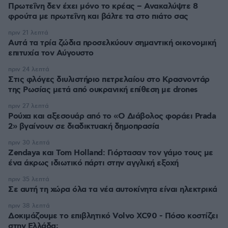
Πρωτεΐνη δεν έχει μόνο το κρέας – Ανακαλύψτε 8
φρούτα με πρωτεΐνη και βάλτε τα στο πιάτο σας
πριν 21 λεπτά
Αυτά τα τρία ζώδια προσελκύουν σημαντική οικονομική
επιτυχία τον Αύγουστο
πριν 24 λεπτά
Στις φλόγες διυλιστήριο πετρελαίου στο Κρασνοντάρ
της Ρωσίας μετά από ουκρανική επίθεση με drones
πριν 27 λεπτά
Ρούχα και αξεσουάρ από το «Ο Διάβολος φοράει Prada
2» βγαίνουν σε διαδικτυακή δημοπρασία
πριν 30 λεπτά
Zendaya και Tom Holland: Γιόρτασαν τον γάμο τους με
ένα άκρως ιδιωτικό πάρτι στην αγγλική εξοχή
πριν 35 λεπτά
Σε αυτή τη χώρα όλα τα νέα αυτοκίνητα είναι ηλεκτρικά
πριν 38 λεπτά
Δοκιμάζουμε το επιβλητικό Volvo XC90 - Πόσο κοστίζει
στην Ελλάδα;