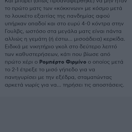
Και μπορεί (όπως προαναφέρθηκε) να μην ήταν
το πρώτο ματς των «κόκκινων» με κόσμο μετά
το λουκέτο εξαιτίας της πανδημίας αφού
υπήρχαν οπαδοί και στο ευρύ 4-0 κόντρα στην
Γουλβς, ωστόσο στα μεγάλα ματς είναι πάντα
αλλιώς η γεμάτη (ή έστω... μισοάδεια) κερκίδα.
Ειδικά με νικητήριο γκολ στο δεύτερο λεπτό
των καθυστερήσεων, κάτι που βίωσε από
Ρομπέρτο Φιρμίνο
πρώτο χέρι ο
ο οποίος μετά
το 2-1 έτρεξε το μισό γήπεδο για να
πανηγυρίσει με την εξέδρα, σταματώντας
αρκετά νωρίς για να... τηρήσει τις αποστάσεις.