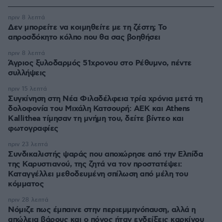
πριν 8 λεπτά
Δεν μπορείτε να κοιμηθείτε με τη ζέστη; Το
απροσδόκητο κόλπο που θα σας βοηθήσει
πριν 8 λεπτά
Άγριος ξυλοδαρμός 51χρονου στο Ρέθυμνο, πέντε
συλλήψεις
πριν 15 λεπτά
Συγκίνηση στη Νέα Φιλαδέλφεια τρία χρόνια μετά τη
δολοφονία του Μιχάλη Κατσουρή: ΑΕΚ και Athens
Kallithea τίμησαν τη μνήμη του, δείτε βίντεο και
φωτογραφίες
πριν 23 λεπτά
Συνδικαλιστής ψαράς που αποχώρησε από την Ελπίδα
της Καρυστιανού, της ζητά να τον προστατέψει:
Καταγγέλλει μεθοδευμένη σπίλωση από μέλη του
κόμματος
πριν 28 λεπτά
Νόμιζε πως έμπαινε στην περιεμμηνόπαυση, αλλά η
απώλεια βάρους και ο πόνος ήταν ενδείξεις καρκίνου