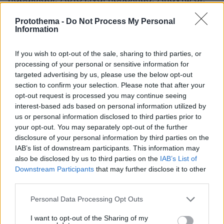
όλους. Δεν μπορούσα ούτε όφειλα να ψάξω αν
Protothema -
Do Not Process My Personal
οι καταβολές των ΕΛΦΕ προς ΔΕΠΑ ήταν ή όχι
Information
σωστές. Αν ήταν ορθές. Ερχόντουσαν στο
γραφείο μου οι δικηγόροι ΔΕΠΑ και
If you wish to opt-out of the sale, sharing to third parties, or
προσπαθούσαν κάτι να πετύχουν. Εγώ δεν
processing of your personal or sensitive information for
targeted advertising by us, please use the below opt-out
μπορούσα να κάνω τέτοιο έλεγχο. Άλλωστε
section to confirm your selection. Please note that after your
είχε γίνει ήδη αγωγή ή αίτηση ασφαλιστικών
opt-out request is processed you may continue seeing
που εξεδόθη και αυτή προσφάτως. Δεν είναι
interest-based ads based on personal information utilized by
σκοπός της Αρχής αυτός.
us or personal information disclosed to third parties prior to
your opt-out. You may separately opt-out of the further
disclosure of your personal information by third parties on the
Βενιζέλος: Εχω μια επιστολή. Ο κ. Παντελής, ο
IAB’s list of downstream participants. This information may
προκάτοχός σας, στις 2 Μαίου 2017
also be disclosed by us to third parties on the
IAB’s List of
απευθύνεται στον Κιτσάκο, πρώην
Downstream Participants
that may further disclose it to other
third parties.
διευθύνοντα σύμβουλο της ΔΕΠΑ και τον ρωτά
αν έχει επαφές με την ΕΛΦΕ. Γιατί το κάνει
Please note that this website/app uses one or more Google
Personal Data Processing Opt Outs
αυτό;
services and may gather and store information including but
not limited to your visit or usage behaviour. You may click to
I want to opt-out of the Sharing of my