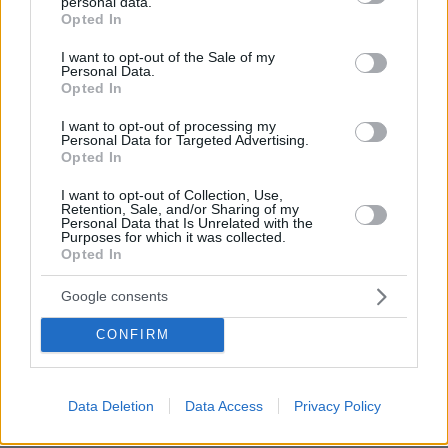
personal data.
grant or deny consent to Google and its third-party tags to
ΖΑΙΡΗ: Δεν μπορώ να απαντήσω.
Opted In
use your data for below specified purposes in below Google
consent section.
I want to opt-out of the Sale of my
ΒΕΝΙΖΕΛΟΣ: Δεν υπάρχει θεσμική μνήμη
Personal Data.
Opted In
ΖΑΙΡΗ: Η ροή των εγγράφων που ξεκίνησε από
I want to opt-out of processing my
Personal Data for Targeted Advertising.
αυτή την επιστολή συνεχίστηκε και τα
Opted In
παίρναμε . Δεν είμαστε εμείς σε θέση να
I want to opt-out of Collection, Use,
ελέγξουμε κάτι που εκκρεμεί στα δικαστήρια.
Retention, Sale, and/or Sharing of my
Personal Data that Is Unrelated with the
Δεν υποκαθιστούμε όλες τις αρχές.
Purposes for which it was collected.
Opted In
Βενιζέλος: Ο κ. Παντελής έχει μια
Google consents
ενδιαφέρουσα παράγραφο. Κάτι ξέρει ο κ.
Παντελής και ζητά στοιχεία
CONFIRM
Α Ζαίρη: Με αυτό το θέμα τελειώσαμε. Δεν
Data Deletion
Data Access
Privacy Policy
μπορώ να τελέσω αξιόποινη πράξη και να
αναφερθώ στην Βουλή ακόμα και με κλειστά