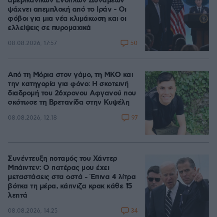
αμερικανικών Ενόπλων Δυνάμεων
ψάχνει απεμπλοκή από το Ιράν - Οι
φόβοι για μια νέα κλιμάκωση και οι
ελλείψεις σε πυρομαχικά
50
08.08.2026, 17:57
Από τη Μόρια στον γάμο, τη ΜΚΟ και
την κατηγορία για φόνο: Η σκοτεινή
διαδρομή του 26χρονου Αφγανού που
σκότωσε τη Βρετανίδα στην Κυψέλη
97
08.08.2026, 12:18
Συνέντευξη ποταμός του Χάντερ
Μπάιντεν: Ο πατέρας μου έχει
μεταστάσεις στα οστά - Έπινα 4 λίτρα
βότκα τη μέρα, κάπνιζα κρακ κάθε 15
λεπτά
34
08.08.2026, 14:25