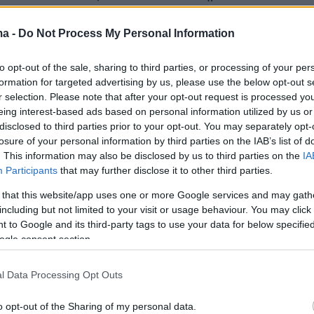
κά.
ma -
Do Not Process My Personal Information
to opt-out of the sale, sharing to third parties, or processing of your per
τις προθέσεις του ΣΥΡΙΖΑ για τον ΕΝΦΙΑ, ο 
formation for targeted advertising by us, please use the below opt-out s
φανίστηκε κατηγορηματικός ότι θα
r selection. Please note that after your opt-out request is processed y
διευκρινίζοντας ωστόσο, πως «αν υπάρξει φόρ
eing interest-based ads based on personal information utilized by us or
disclosed to third parties prior to your opt-out. You may separately opt-
 περιουσία, θα αφορά πραγματικά τη μεγάλη
losure of your personal information by third parties on the IAB’s list of
υσία».
. This information may also be disclosed by us to third parties on the
IA
Participants
that may further disclose it to other third parties.
 that this website/app uses one or more Google services and may gath
including but not limited to your visit or usage behaviour. You may click 
 to Google and its third-party tags to use your data for below specifi
ogle consent section.
l Data Processing Opt Outs
o opt-out of the Sharing of my personal data.