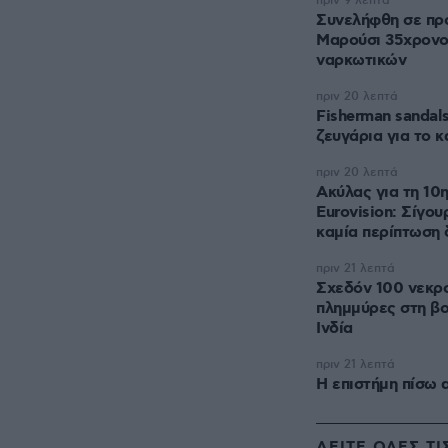
πριν 9 λεπτά
Συνελήφθη σε προ
Μαρούσι 35χρονος
ναρκωτικών
πριν 20 λεπτά
Fisherman sandal
ζευγάρια για το 
πριν 20 λεπτά
Ακύλας για τη 10
Eurovision: Σίγου
καμία περίπτωση 
πριν 21 λεπτά
Σχεδόν 100 νεκρο
πλημμύρες στη β
Ινδία
πριν 21 λεπτά
Η επιστήμη πίσω 
ΔΕΙΤΕ ΟΛΕΣ ΤΙ