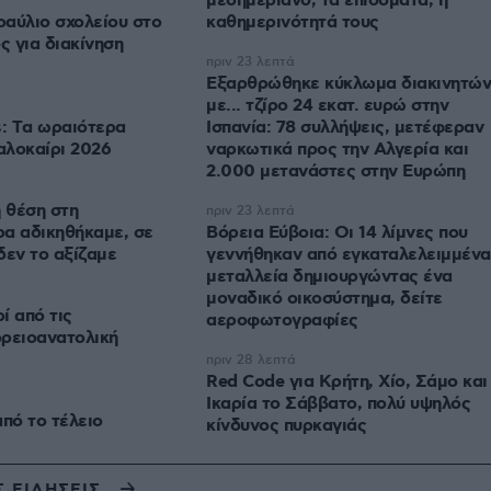
μεσημεριανό, τα επιδόματα, η
αύλιο σχολείου στο
καθημερινότητά τους
 για διακίνηση
πριν 23 λεπτά
Εξαρθρώθηκε κύκλωμα διακινητών
με... τζίρο 24 εκατ. ευρώ στην
s: Tα ωραιότερα
Ισπανία: 78 συλλήψεις, μετέφεραν
καλοκαίρι 2026
ναρκωτικά προς την Αλγερία και
2.000 μετανάστες στην Ευρώπη
η θέση στη
πριν 23 λεπτά
ρα αδικηθήκαμε, σε
Βόρεια Εύβοια: Οι 14 λίμνες που
δεν το αξίζαμε
γεννήθηκαν από εγκαταλελειμμένα
μεταλλεία δημιουργώντας ένα
μοναδικό οικοσύστημα, δείτε
ί από τις
αεροφωτογραφίες
ορειοανατολική
πριν 28 λεπτά
Red Code για Κρήτη, Χίο, Σάμο και
Ικαρία το Σάββατο, πολύ υψηλός
από το τέλειο
κίνδυνος πυρκαγιάς
Σ ΕΙΔΗΣΕΙΣ