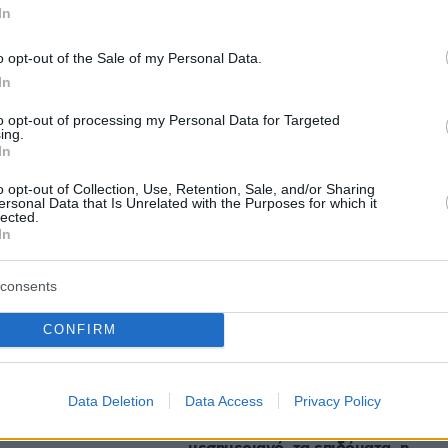
In
protothema.gr στο Google News
ο
και μάθετε πρώτοι όλες
o opt-out of the Sale of my Personal Data.
In
to opt-out of processing my Personal Data for Targeted
Ειδήσεις
ελευταίες
από την Ελλάδα και τον Κόσμο, τη στιγ
ing.
Protothema.gr
 στο
In
o opt-out of Collection, Use, Retention, Sale, and/or Sharing
ersonal Data that Is Unrelated with the Purposes for which it
lected.
In
Ειδήσεις
Δημοφιλή
Σχολιασμ
ΣΕΩΝ
consents
CONFIRM
χταπόδι ξιδάτο
» της Ουκρανίας
πριν 22 λεπτά
ολομβίας: Αντάρτες
Είδος υπό εξαφάνιση οι
ών εκπαιδεύονται
Data Deletion
Data Access
Privacy Policy
υπερπολύτεκνοι στην Ελλάδα που
drones
γερνάει: Τα... δύο ταψιά