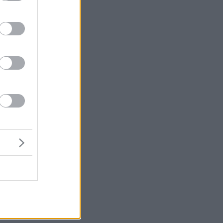
μή
ένα