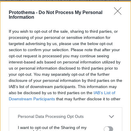
στην Ερυθρά θάλασσα από την Λάρισα; Από την
Λάρισα;;;; Και γιατί όχι ρε ευρωπαίοι φωστήρες να
Protothema -
Do Not Process My Personal
Information
μην την αναλάβει τη διοίκηση η Κύπρος που είναι
ακριβώς απέναντι και έτσι θα ενισχυθεί η αμυντική
της ικανότητα και ως κράτος μέλος της ευρωπαϊκής
If you wish to opt-out of the sale, sharing to third parties, or
ένωσης θα ενισχυθεί και ουσιαστικά με την κίνηση
processing of your personal or sensitive information for
targeted advertising by us, please use the below opt-out
αυτή ως προς τις βλέψεις της Τουρκίας; Τόσο μυαλό
section to confirm your selection. Please note that after your
δηλαδή... ή μήπως δεν θέλετε να χαλάσετε τις δήθεν,
opt-out request is processed you may continue seeing
για την επικοινωνία και το θέαμα, σχέσεις Μητσοτάκη
interest-based ads based on personal information utilized by
με Ερντογάν; Θα μου πείτε δεν έχει στρατηγείο η
us or personal information disclosed to third parties prior to
Κύπρος, τότε ας στείλει η Γαλλία ένα πλωτό μέσο, μια
your opt-out. You may separately opt-out of the further
φρεγάτα ή ένα αεροπλανοφόρο ως το διοικητήριο
disclosure of your personal information by third parties on the
στα χωρικά ύδατα της Κύπρου. Δένδια τελικά είναι η
IAB’s list of downstream participants. This information may
Κύπρος στην ευρωπαϊκή ένωση ή όχι; Αν δεν δεχθεί
also be disclosed by us to third parties on the
IAB’s List of
η Γαλλία, τότε μια άλλη ιδέα που θα μπορούσε να
Downstream Participants
that may further disclose it to other
προτείνει η Ελλάδα, είναι η Μαδαγασκάρη να
third parties.
αναλάβει την επιχείρηση με τον βασιλιά Τζούλιεν.
Please note that this website/app uses one or more Google
ΑΠΑΝΤΗΣΗ
Personal Data Processing Opt Outs
services and may gather and store information including but
not limited to your visit or usage behaviour. You may click to
I want to opt-out of the Sharing of my
οπας