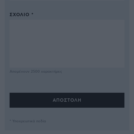
ΣΧΌΛΙΟ *
Απομένουν
2500
χαρακτήρες
* Υποχρεωτικά πεδία