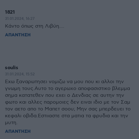
1821
31.01.2024, 16:27
Κάντο όπως στη Λιβύη....
ΑΠΑΝΤΗΣΗ
soulis
31.01.2024, 15:52
Εχω ξαναρωτησει νομιζω να μου που κι αλλοι την
γνωμη τους.Αυτο το αγερωχο αποφασιστικο βλεμμα
σημα κατατεθεν που εχει ο Δενδιας σε αυτην την
φωτο και αλλες παρομοιες δεν ειναι ιδιο με τον Σαμ
τον αετο απο το Μαπετ σοου; Μην σας μπερδευει το
κεφαλι οβιδα.Εστιιαστε στα ματια τα φρυδια και την
μυτη.
ΑΠΑΝΤΗΣΗ