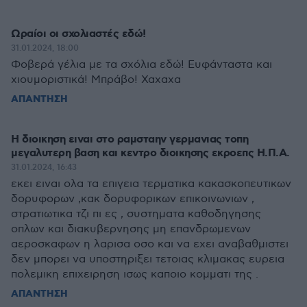
Ωραίοι οι σχολιαστές εδώ!
31.01.2024, 18:00
Φοβερά γέλια με τα σχόλια εδώ! Ευφάνταστα και
χιουμοριστικά! Μπράβο! Χαχαχα
ΑΠΑΝΤΗΣΗ
Η διοικηση ειναι στο ραμσταην γερμανιας τοπη
μεγαλυτερη βαση και κεντρο διοικησης εκροεπς Η.Π.Α.
31.01.2024, 16:43
εκει ειναι ολα τα επιγεια τερματικα κακασκοπευτικων
δορυφορων ,κακ δορυφορικων επικοινωνιων ,
στρατιωτικα τζι πι ες , συστηματα καθοδηγησης
οπλων και διακυβερνησης μη επανδρωμενων
αεροσκαφων η λαρισα οσο και να εχει αναβαθμιστει
δεν μπορει να υποστηριξει τετοιας κλιμακας ευρεια
πολεμικη επιχειρηση ισως καποιο κομματι της .
ΑΠΑΝΤΗΣΗ