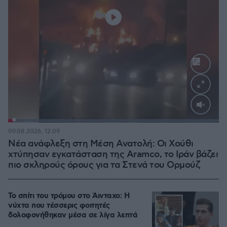
Loaded
:
100.00%
09.08.2026, 12:09
Νέα ανάφλεξη στη Μέση Ανατολή: Οι Χούθι
χτύπησαν εγκατάσταση της Aramco, το Ιράν βάζει
πιο σκληρούς όρους για τα Στενά του Ορμούζ
Το σπίτι του τρόμου στο Άινταχο: Η
νύχτα που τέσσερις φοιτητές
δολοφονήθηκαν μέσα σε λίγα λεπτά