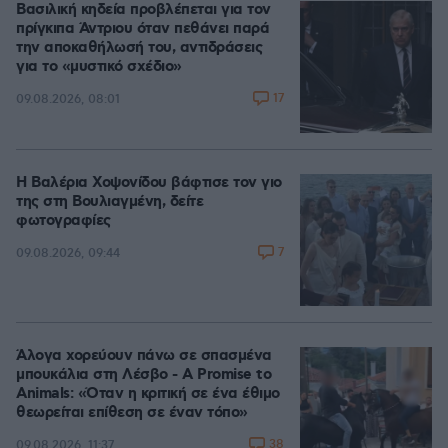
Βασιλική κηδεία προβλέπεται για τον
πρίγκιπα Άντριου όταν πεθάνει παρά
την αποκαθήλωσή του, αντιδράσεις
για το «μυστικό σχέδιο»
17
09.08.2026, 08:01
Η Βαλέρια Χοψονίδου βάφτισε τον γιο
της στη Βουλιαγμένη, δείτε
φωτογραφίες
7
09.08.2026, 09:44
Άλογα χορεύουν πάνω σε σπασμένα
μπουκάλια στη Λέσβο - A Promise to
Animals: «Όταν η κριτική σε ένα έθιμο
θεωρείται επίθεση σε έναν τόπο»
38
09.08.2026, 11:37