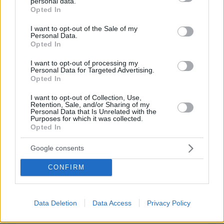
personal data.
grant or deny consent to Google and its third-party tags to
31.01.2024, 15:22
Opted In
use your data for below specified purposes in below Google
ψψψψψψψψψψέκας ΟΛΕ!
consent section.
I want to opt-out of the Sale of my
ΑΠΑΝΤΗΣΗ
Personal Data.
Opted In
I want to opt-out of processing my
Personal Data for Targeted Advertising.
ΦΟΡΤΩΣΗ ΠΕΡΙΣΣΟΤΕΡΩΝ ΣΧΟΛΙΩΝ
Opted In
I want to opt-out of Collection, Use,
Retention, Sale, and/or Sharing of my
ΠΡΟΣΘΗΚΗ ΣΧΟΛΙΟΥ
Personal Data that Is Unrelated with the
Purposes for which it was collected.
Opted In
ΌΝΟΜΑ *
Google consents
CONFIRM
EMAIL
Data Deletion
Data Access
Privacy Policy