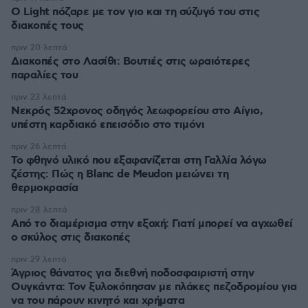
Ο Light πόζαρε με τον γιο και τη σύζυγό του στις
διακοπές τους
πριν 20 λεπτά
Διακοπές στο Λασίθι: Βουτιές στις ωραιότερες
παραλίες του
πριν 23 λεπτά
Νεκρός 52χρονος οδηγός λεωφορείου στο Αίγιο,
υπέστη καρδιακό επεισόδιο στο τιμόνι
πριν 26 λεπτά
Το φθηνό υλικό που εξαφανίζεται στη Γαλλία λόγω
ζέστης: Πώς η Blanc de Meudon μειώνει τη
θερμοκρασία
πριν 28 λεπτά
Από το διαμέρισμα στην εξοχή: Γιατί μπορεί να αγχωθεί
ο σκύλος στις διακοπές
πριν 29 λεπτά
Άγριος θάνατος για διεθνή ποδοσφαιριστή στην
Ουγκάντα: Τον ξυλοκόπησαν με πλάκες πεζοδρομίου για
να του πάρουν κινητό και χρήματα