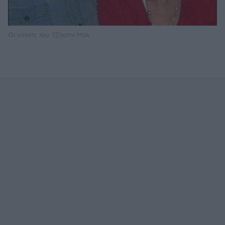
Oι γονείς του Τζάστιν Μον