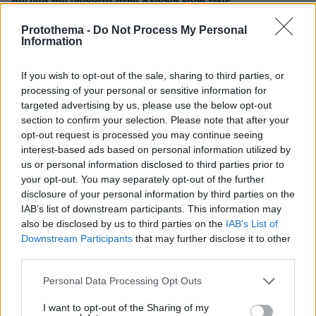
σύζυγό του μπροστά στην 8χρονη κόρη τους
Protothema -
Do Not Process My Personal
Information
Thema Insights
If you wish to opt-out of the sale, sharing to third parties, or
processing of your personal or sensitive information for
targeted advertising by us, please use the below opt-out
section to confirm your selection. Please note that after your
opt-out request is processed you may continue seeing
interest-based ads based on personal information utilized by
us or personal information disclosed to third parties prior to
your opt-out. You may separately opt-out of the further
disclosure of your personal information by third parties on the
IAB’s list of downstream participants. This information may
also be disclosed by us to third parties on the
IAB’s List of
Downstream Participants
that may further disclose it to other
third parties.
Please note that this website/app uses one or more Google
Personal Data Processing Opt Outs
services and may gather and store information including but
not limited to your visit or usage behaviour. You may click to
I want to opt-out of the Sharing of my