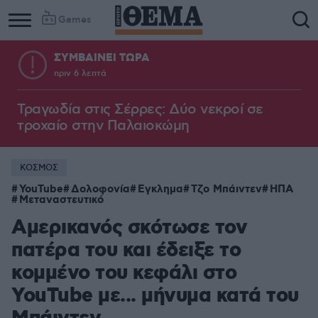
Games
ΣΥΜΒΑΙΝΕΙ ΤΩΡΑ
πριν 6 λεπτά
Τραγωδία στις Σέρρες: Δύο νεκροί σε
τροχαίο στην Παλαιοκώμη
ΚΟΣΜΟΣ
YouTube
Δολοφονία
Εγκλημα
Τζο Μπάιντεν
ΗΠΑ
Μεταναστευτικό
Αμερικανός σκότωσε τον
πατέρα του και έδειξε το
κομμένο του κεφάλι στο
YouTube με... μήνυμα κατά του