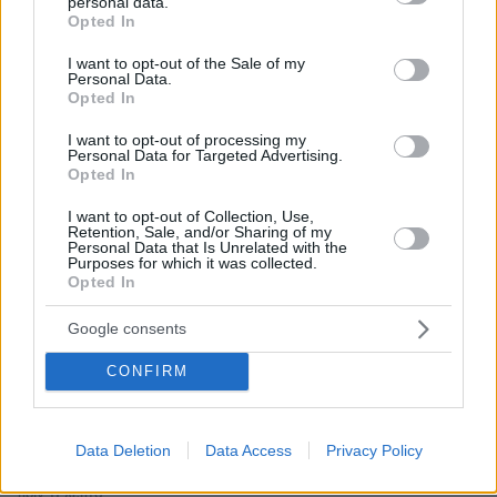
personal data.
grant or deny consent to Google and its third-party tags to
Opted In
use your data for below specified purposes in below Google
consent section.
I want to opt-out of the Sale of my
Personal Data.
30.07.2026, 09:33
Opted In
Το DEI College παρουσιάζει τη Sophia. Την πρώτη 24/7
βοηθό AI που αλλάζει τον τρόπο με τον οποίο μαθαίνουν οι
I want to opt-out of processing my
φοιτητές
Personal Data for Targeted Advertising.
Opted In
03.08.2026, 10:56
I want to opt-out of Collection, Use,
Η Smart φοιτητική κατοικία στην καρδιά της Αθήνας
Retention, Sale, and/or Sharing of my
Personal Data that Is Unrelated with the
Purposes for which it was collected.
29.07.2026, 09:39
Opted In
Διασκεδάζουμε υπεύθυνα, επιστρέφουμε με ασφάλεια
Google consents
CONFIRM
ΡΟΗ ΕΙΔΗΣΕΩΝ
Ειδήσεις
Δημοφιλή
Σχολιασμένα
Data Deletion
Data Access
Privacy Policy
πριν 11 λεπτά