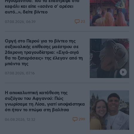
Ηγουμενίτσα: Του τα επέστρεψε στο
κεφάλι και είπε «εσένα σ' αρέσει
αυτό...», δείτε βίντεο
23
07.08.2026, 06:39
Οργή στο Περού για το βίντεο της
σεξουαλικής επίθεσης μαέστρου σε
26χρονη τραγουδίστρια: «Σιγά-σιγά
θα το ξεπεράσεις» της έλεγαν από τη
μπάντα της
07.08.2026, 07:16
Η αποκαλυπτική κατάθεση της
συζύγου του Αφγανού: Πώς
γνωρίσαμε τη Λίσα, γιατί υποψιάστηκα
ότι ήταν το πτώμα στη βαλίτσα
299
06.08.2026, 12:32