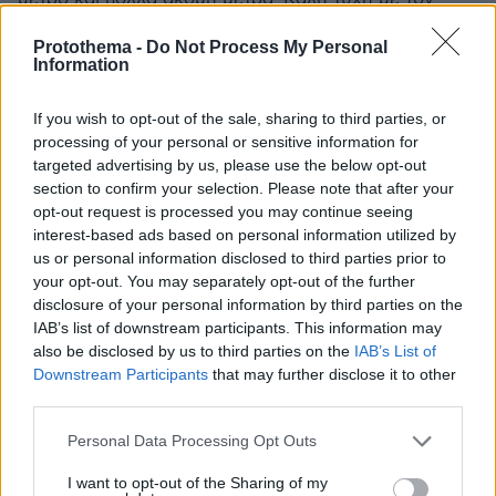
παλαιοκομματικό πασόκο που έχει στο βιογραφικό
Protothema -
Do Not Process My Personal
του μόνο αργομισθίες στο δημόσιο...
Information
ΑΠΑΝΤΗΣΗ
If you wish to opt-out of the sale, sharing to third parties, or
processing of your personal or sensitive information for
Μήτσος
targeted advertising by us, please use the below opt-out
15.10.2023, 22:49
section to confirm your selection. Please note that after your
Ζέρβας ο χειρότερος ίσως δήμαρχος στη ιστορία της
opt-out request is processed you may continue seeing
Θεσσαλονίκης. 4 χρόνια με μεγαλύτερο έργο (!) τον
interest-based ads based on personal information utilized by
ποδηλατόδρομο στην Κωνσταντίνου Καραμανλή που
us or personal information disclosed to third parties prior to
μετά από ένα χρόνο καταργήθηκε. Η πόλη ζέχνει από
your opt-out. You may separately opt-out of the further
βρωμιά, τα δέντρα τα έχει κόψει όλα, το κέντρο
disclosure of your personal information by third parties on the
απροσπέλαστο λόγω της κίνησης, ενώ φυσικά το
IAB’s list of downstream participants. This information may
μετρό ακόμα γίνεται. Δε αναφέρομαι για τον ΟΑΣΘ
also be disclosed by us to third parties on the
IAB’s List of
που δε έγινε καμία προσπάθεια βελτίωσης. Όπως είχε
Downstream Participants
that may further disclose it to other
πει και ο Λίνκολν «Μπορείς να κοροϊδεύεις λίγους για
third parties.
πολύ καιρό, πολλούς για λίγο, αλλά όχι όλους για
Please note that this website/app uses one or more Google
όλον τον καιρό». Και δυστυχώς για τον Ζέρβα αυτό
Personal Data Processing Opt Outs
services and may gather and store information including but
έγινε σήμερα με τους κατοίκους της Θεσσαλονίκης.
not limited to your visit or usage behaviour. You may click to
I want to opt-out of the Sharing of my
ΑΠΑΝΤΗΣΗ