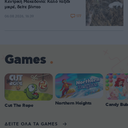
Κεντρική Μακεδονία: Καλό ταξίδι
μικρέ, δείτε βίντεο
177
06.08.2026, 16:39
Games
Northern Heights
Candy Bub
Cut The Rope
ΔΕΙΤΕ ΟΛΑ ΤΑ GAMES