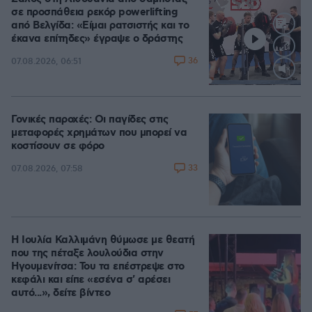
σε προσπάθεια ρεκόρ powerlifting
από Βελγίδα: «Είμαι ρατσιστής και το
έκανα επίτηδες» έγραψε ο δράστης
36
07.08.2026, 06:51
Loaded
:
100.00%
Γονικές παροχές: Οι παγίδες στις
μεταφορές χρημάτων που μπορεί να
κοστίσουν σε φόρο
33
07.08.2026, 07:58
Η Ιουλία Καλλιμάνη θύμωσε με θεατή
που της πέταξε λουλούδια στην
Ηγουμενίτσα: Του τα επέστρεψε στο
κεφάλι και είπε «εσένα σ' αρέσει
αυτό...», δείτε βίντεο