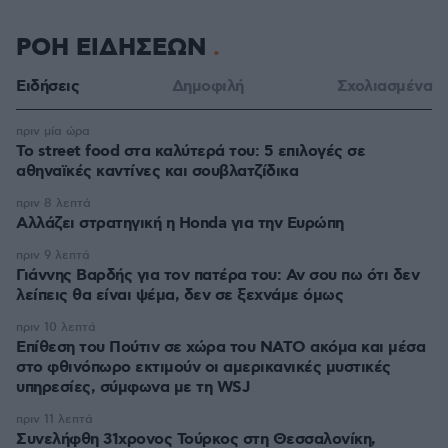
ΡΟΗ ΕΙΔΗΣΕΩΝ
Ειδήσεις
Δημοφιλή
Σχολιασμένα
πριν μία ώρα
Το street food στα καλύτερά του: 5 επιλογές σε
αθηναϊκές καντίνες και σουβλατζίδικα
πριν 8 λεπτά
Αλλάζει στρατηγική η Honda για την Ευρώπη
πριν 9 λεπτά
Γιάννης Βαρδής για τον πατέρα του: Αν σου πω ότι δεν
λείπεις θα είναι ψέμα, δεν σε ξεχνάμε όμως
πριν 10 λεπτά
Επίθεση του Πούτιν σε χώρα του ΝΑΤΟ ακόμα και μέσα
στο φθινόπωρο εκτιμούν οι αμερικανικές μυστικές
υπηρεσίες, σύμφωνα με τη WSJ
πριν 11 λεπτά
Συνελήφθη 31χρονος Τούρκος στη Θεσσαλονίκη,