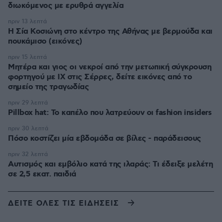
διωκόμενος με ερυθρά αγγελία
πριν 13 λεπτά
Η Σία Κοσιώνη στο κέντρο της Αθήνας με βερμούδα και
πουκάμισο (εικόνες)
πριν 15 λεπτά
Μητέρα και γιος οι νεκροί από την μετωπική σύγκρουση
φορτηγού με ΙΧ στις Σέρρες, δείτε εικόνες από το
σημείο της τραγωδίας
πριν 29 λεπτά
Pillbox hat: Το καπέλο που λατρεύουν οι fashion insiders
πριν 30 λεπτά
Πόσο κοστίζει μία εβδομάδα σε βίλες - παράδεισους
πριν 32 λεπτά
Αυτισμός και εμβόλιο κατά της ιλαράς: Τι έδειξε μελέτη
σε 2,5 εκατ. παιδιά
ΔΕΙΤΕ ΟΛΕΣ ΤΙΣ ΕΙΔΗΣΕΙΣ