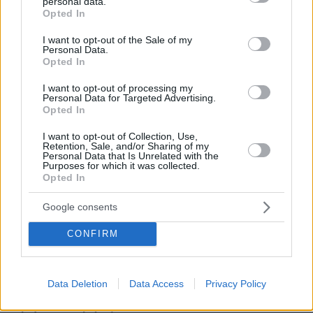
personal data.
grant or deny consent to Google and its third-party tags to
Opted In
use your data for below specified purposes in below Google
consent section.
I want to opt-out of the Sale of my
Personal Data.
Opted In
σας το λεω χρονια
15.10.2023, 22:48
I want to opt-out of processing my
Personal Data for Targeted Advertising.
οτι και να ψηφισεις στο τελος βγαινει ΠΑΣΟΚ... το
Opted In
πασοκ βρισκεται στο dna του Ελληνα, του ταιριαζει.
ΠΑΡΤΑΚΙΑΣ, ΠΑΡΑΣΙΤΟ, ΤΕΜΠΕΛΗΣ, ΨΩΝΙΟ,
I want to opt-out of Collection, Use,
Retention, Sale, and/or Sharing of my
ΥΠΟΚΡΙΤΗΣ ΚΑΙ "ΥΠΕΡΗΦΑΝΟΣ" ΖΗΤΙΑΝΟΣ ΤΗΣ
Personal Data that Is Unrelated with the
ΟΙΚΟΥΜΕΝΗΣ. αυτος ειναι ο Ελληνας, αυτο ψηφιζει
Purposes for which it was collected.
Opted In
ΑΠΑΝΤΗΣΗ
Google consents
Takis
15.10.2023, 22:58
CONFIRM
Τα είπες όλα σε λίγες μόνο γραμμές !!!! Άψογος
ΑΠΑΝΤΗΣΗ
Data Deletion
Data Access
Privacy Policy
Eφυγε ο αδιάφορος