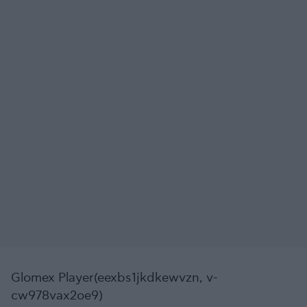
Glomex Player(eexbs1jkdkewvzn, v-
cw978vax2oe9)