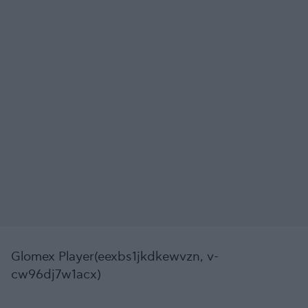
Glomex Player(eexbs1jkdkewvzn, v-
cw96dj7w1acx)