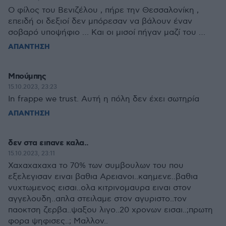
Ο φίλος του Βενιζέλου , πήρε την Θεσσαλονίκη ,
επειδή οι δεξιοί δεν μπόρεσαν να βάλουν έναν
σοβαρό υποψήφιο … Και οι μισοί πήγαν μαζί του …
ΑΠΑΝΤΗΣΗ
Μπούμπης
15.10.2023, 23:23
In frappe we trust. Αυτή η πόλη δεν έχει σωτηρία
ΑΠΑΝΤΗΣΗ
δεν στα ειπανε καλα..
15.10.2023, 23:11
Χαχαχαχαχα το 70% των συμβουλων του που
εξελεγισαν ειναι βαθια Αρειανοι..καημενε..βαθια
νυχτωμενος εισαι..ολα κιτρινομαυρα ειναι στον
αγγελουδη..απλα στειλαμε στον αγυριστο..τον
παοκτση ζερβα..ψαξου λιγο..20 χρονων εισαι..;πρωτη
φορα ψηφισες..; Μαλλον..