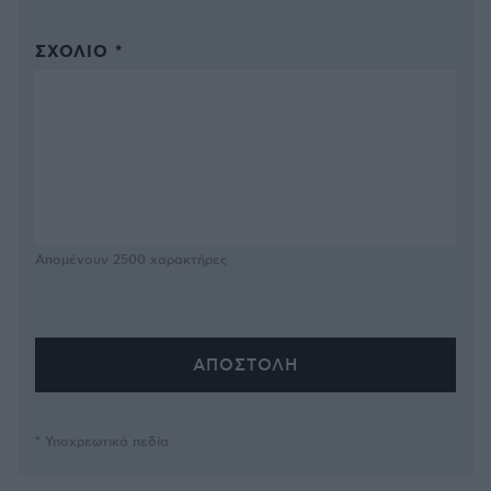
ΣΧΌΛΙΟ *
Απομένουν
2500
χαρακτήρες
* Υποχρεωτικά πεδία