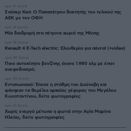
πριν 11 λεπτά
Σούπερ Καπ: Ο Παπαπέτρου διαιτητής του τελικού της
ΑΕΚ με τον ΟΦΗ
πριν 16 λεπτά
Μία διαδρομή στα πέτρινα χωριά της Μάνης
πριν 18 λεπτά
Renault 4 E-Tech electric: Ελευθερία για πάντα! (+video)
πριν 20 λεπτά
Ποιο αυτοκίνητο βενζίνης έκανε 1.980 χλμ με έναν
ανεφοδιασμό;
πριν 20 λεπτά
Εντυπωσιακό: Έπεσε η στάθμη του Δούναβη και
φάνηκαν τα θεμέλια αρχαίας γέφυρας του Μεγάλου
Κωνσταντίνου, δείτε φωτογραφίες
πριν 21 λεπτά
Χωρίς ενεργό μέτωπο η φωτιά στην Aγία Μαρίνα
Ηλείας, δείτε φωτογραφίες