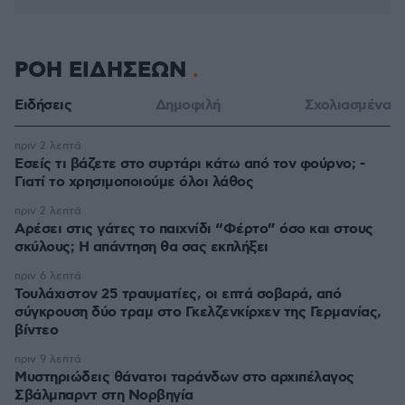
ΡΟΗ ΕΙΔΗΣΕΩΝ
Ειδήσεις
Δημοφιλή
Σχολιασμένα
πριν 2 λεπτά
Εσείς τι βάζετε στο συρτάρι κάτω από τον φούρνο; -
Γιατί το χρησιμοποιούμε όλοι λάθος
πριν 2 λεπτά
Αρέσει στις γάτες το παιχνίδι “Φέρτο” όσο και στους
σκύλους; Η απάντηση θα σας εκπλήξει
πριν 6 λεπτά
Τουλάχιστον 25 τραυματίες, οι επτά σοβαρά, από
σύγκρουση δύο τραμ στο Γκελζενκίρχεν της Γερμανίας,
βίντεο
πριν 9 λεπτά
Μυστηριώδεις θάνατοι ταράνδων στο αρχιπέλαγος
Σβάλμπαρντ στη Νορβηγία