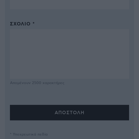
ΣΧΌΛΙΟ *
Απομένουν
2500
χαρακτήρες
* Υποχρεωτικά πεδία