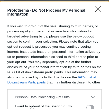
Protothema -
Do Not Process My Personal
Information
Ειδήσεις σήμερα:
If you wish to opt-out of the sale, sharing to third parties, or
processing of your personal or sensitive information for
targeted advertising by us, please use the below opt-out
Αστυνομική επιχείρηση στη Λέσβο για τη
section to confirm your selection. Please note that after your
μεταφορά των μεταναστών στο Καρά Τεπέ -
opt-out request is processed you may continue seeing
Δείτε βίντεο
interest-based ads based on personal information utilized by
us or personal information disclosed to third parties prior to
your opt-out. You may separately opt-out of the further
Κακοκαιρία «Ιανός»: Τα τέσσερα σενάρια για
disclosure of your personal information by third parties on the
την πορεία της καταιγίδας
IAB’s list of downstream participants. This information may
also be disclosed by us to third parties on the
IAB’s List of
Downstream Participants
that may further disclose it to other
Γιώργος Μαυρίδης: Μας είχαν σε ένα κελί στο
third parties.
Μεξικό χωρίς νερό και φαγητό - Δείτε βίντεο
Please note that this website/app uses one or more Google
Personal Data Processing Opt Outs
services and may gather and store information including but
protothema.gr στο Google News
not limited to your visit or usage behaviour. You may click to
I want to opt-out of the Sharing of my
Ακολουθήστε το