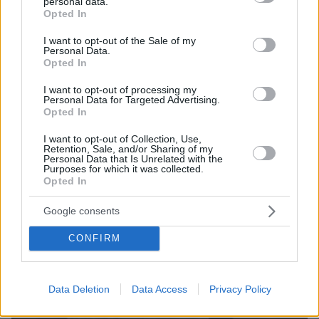
personal data.
grant or deny consent to Google and its third-party tags to
και μάθετε πρώτοι όλες τις ειδήσεις
Opted In
use your data for below specified purposes in below Google
consent section.
Ειδήσεις
I want to opt-out of the Sale of my
Δείτε όλες τις τελευταίες
από την Ελλάδα
Personal Data.
και τον Κόσμο, τη στιγμή που συμβαίνουν, στο
Opted In
Protothema.gr
I want to opt-out of processing my
Personal Data for Targeted Advertising.
Σχετικά Άρθρα
Opted In
I want to opt-out of Collection, Use,
Retention, Sale, and/or Sharing of my
Personal Data that Is Unrelated with the
Purposes for which it was collected.
Opted In
Google consents
CONFIRM
Data Deletion
Data Access
Privacy Policy